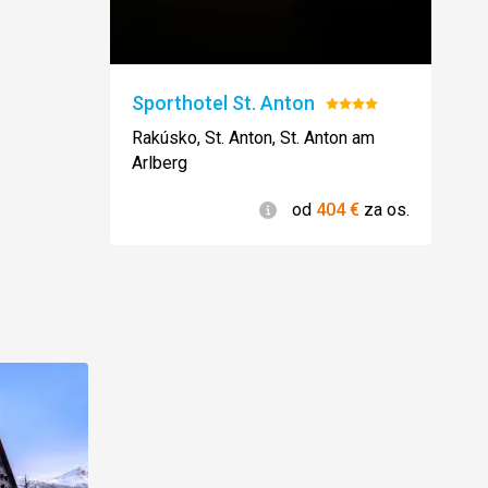
Sporthotel St. Anton
Hodnotenie:
4/5
Rakúsko, St. Anton, St. Anton am
Arlberg
Informácie
od
404
€
za os.