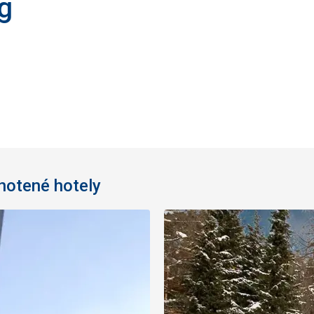
g
dnotené hotely