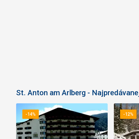
St. Anton am Arlberg - Najpredávanej
-14%
-12%