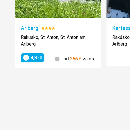
Arlberg
Kertes
Hodnotenie:
4/5
Rakúsko, St. Anton, St. Anton am
Rakúsko,
Arlberg
Arlberg
4,8
Informácie
/ 5
od
266
€
za os.
Hodnotenie