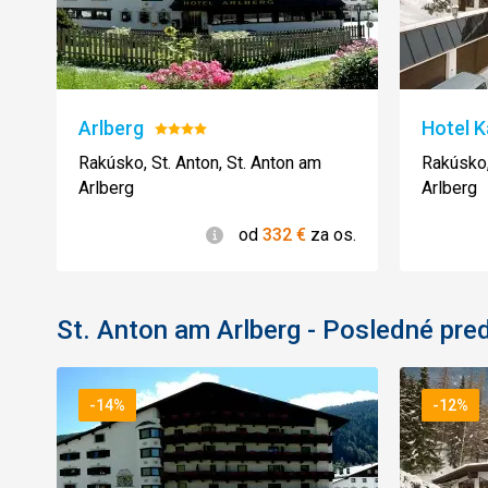
Arlberg
Hotel K
Hodnotenie:
4/5
Rakúsko, St. Anton, St. Anton am
Rakúsko,
Arlberg
Arlberg
Informácie
od
332
€
za os.
St. Anton am Arlberg - Posledné pre
-14%
-12%