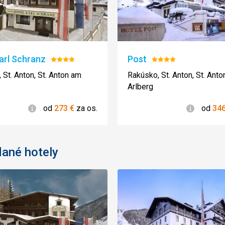
arl Schranz
Post
Hodnotenie:
Hodnotenie:
4/5
4/5
 St. Anton, St. Anton am
Rakúsko, St. Anton, St. Ant
Arlberg
Informácie
Informác
od
273
€
za os.
od
34
dané hotely