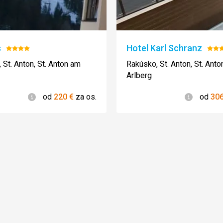
s
Hotel Karl Schranz
Hodnotenie:
Hod
4/5
4/5
 St. Anton, St. Anton am
Rakúsko, St. Anton, St. Ant
Arlberg
Informácie
Informác
od
220
€
za os.
od
30