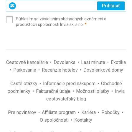
Zadajte
Prihlásiť
svoj
e-
Súhlasím so zasielaním obchodných oznámení o
mail
(povinné)
produktoch spoločnosti Invia.sk, s.r.o.
*
(povinné)
*
Cestovné kancelárie
Dovolenka
Last minute
Exotika
Parkovanie
Recenzie hotelov
Dovolenkové domy
Časté otázky
Informácie pred nákupom
Obchodné
podmienky
Fakturačné údaje
Možnosti platby
Invia
cestovateľský blog
Pre novinárov
Affiliate program
Kariéra
Pobočky
O spoločnosti
Kontakty