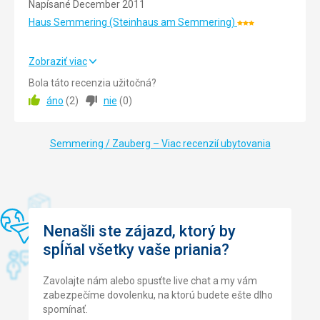
Napísané December 2011
Haus Semmering (Steinhaus am Semmering)
Hodnotenie:
3/5
Zobraziť viac
Strava
5,0
/ 5
Bola táto recenzia užitočná?
áno
(
2
)
nie
(
0
)
Cena
5,0
/ 5
Semmering / Zauberg – Viac recenzií ubytovania
Strava
Měli jsme polopenzi - snídaně formou švédských stolů -
velký výběr, večeře - výběr ze tří chodů - vždy polévka,
hlavní jídlo, zákusek + salátový bar.
Ubytovanie
Čisté pokoje, úklid každý den.
Nenašli ste zájazd, ktorý by
spĺňal všetky vaše priania?
Služby
Lyžárna po vstupu do hotelu - možnost nechat jak lyže a
lyžáky, tak usušit rukavice, čepice, bundy apod.
Zavolajte nám alebo spusťte live chat a my vám
Termín rezervace nám kvůli nedostatku sněhu přesunuli.
zabezpečíme dovolenku, na ktorú budete ešte dlho
spomínať.
Táto recenzia bola preložená automaticky pomocou