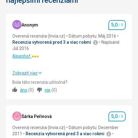
najlepšími recenziami
5,0
Anonym
/ 5
Hodnotenie
Overená recenzia (Invia.cz)
Dátum pobytu: Máj 2016
Recenzia vytvorená pred 3 a viac rokmi
Napísané
Júl 2016
Alpenhof
Hodnotenie:
3/5
Zobraziť viac
Strava
5,0
/ 5
Bola táto recenzia užitočná?
áno
(
0
)
nie
(
0
)
Ubytovanie
5,0
/ 5
Okolie
5,0
/ 5
5,0
Služby
5,0
/ 5
Šárka Peřinová
/ 5
Hodnotenie
Overená recenzia (Invia.cz)
Dátum pobytu: December
Cena
5,0
/ 5
2011
Recenzia vytvorená pred 3 a viac rokmi