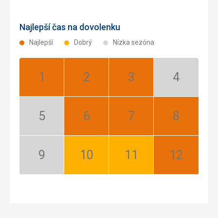
Najlepší čas na dovolenku
Najlepší
Dobrý
Nízka sezóna
Január:
Február:
Marec:
Apríl:
Najlepší
Najlepší
Najlepší
Nízka
sezóna
Máj:
Jún:
Júl:
August:
Nízka
Najlepší
Najlepší
Najlepší
sezóna
September:
Október:
November:
December:
Nízka
Dobrý
Dobrý
Najlepší
sezóna