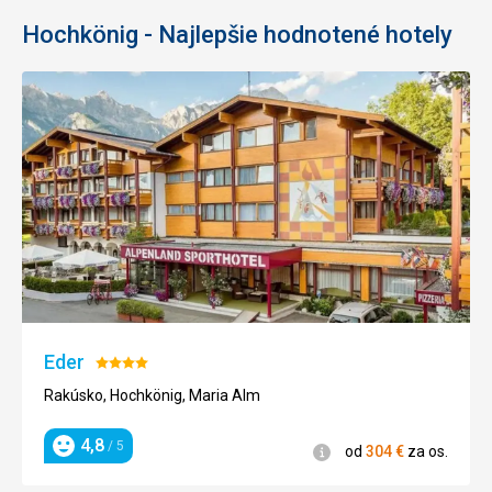
Hochkönig - Najlepšie hodnotené hotely
Eder
Hodnotenie:
4/5
Rakúsko, Hochkönig, Maria Alm
4,8
/ 5
Informácie
od
304
€
za os.
Hodnotenie