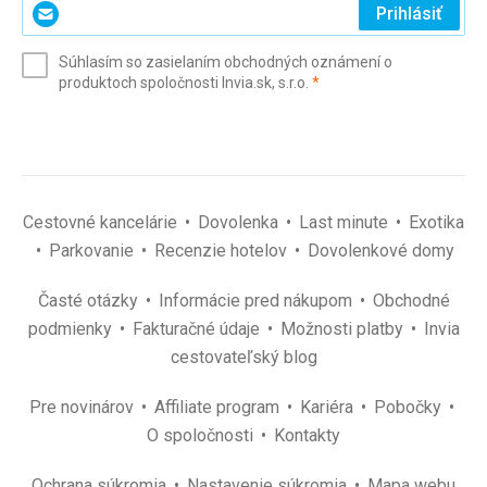
Zadajte
Prihlásiť
svoj
e-
Súhlasím so zasielaním obchodných oznámení o
mail
(povinné)
produktoch spoločnosti Invia.sk, s.r.o.
*
(povinné)
*
Cestovné kancelárie
Dovolenka
Last minute
Exotika
Parkovanie
Recenzie hotelov
Dovolenkové domy
Časté otázky
Informácie pred nákupom
Obchodné
podmienky
Fakturačné údaje
Možnosti platby
Invia
cestovateľský blog
Pre novinárov
Affiliate program
Kariéra
Pobočky
O spoločnosti
Kontakty
Ochrana súkromia
Nastavenie súkromia
Mapa webu