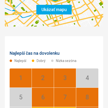
Ukázať mapu
Najlepší čas na dovolenku
Najlepší
Dobrý
Nízka sezóna
Január:
Február:
Marec:
Apríl:
Najlepší
Najlepší
Najlepší
Nízka
sezóna
Máj:
Jún:
Júl:
August:
Nízka
Najlepší
Najlepší
Najlepší