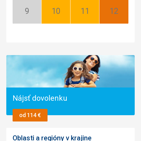
sezóna
September:
Október:
November:
December:
Nízka
Dobrý
Dobrý
Najlepší
sezóna
Nájsť dovolenku
od 114 €
Oblasti a regióny v krajine