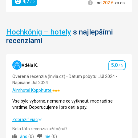
4,7
/ 5
Informácie
od
202
€
za os.
Hodnotenie
Hochkönig – hotely
s najlepšími
recenziami
5,0
Adéla K.
/ 5
Hodnotenie
Overená recenzia (Invia.cz)
Dátum pobytu: Júl 2024
Napísané Júl 2024
Almhotel Kopphütte
Hodnotenie:
3/5
Vse bylo vyborne, nemame co vytknout, moc radi se
vratime. Doporucujeme i pro deti a psy.
Vse bylo vyborne, nemame co vytknout, moc radi se
Zobraziť viac
vratime. Doporucujeme i pro deti a psy.
Bola táto recenzia užitočná?
áno
(
0
)
nie
(
0
)