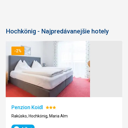
Hochkönig - Najpredávanejšie hotely
-2%
Penzion Koidl
Hodnotenie:
3/5
Rakúsko, Hochkönig, Maria Alm