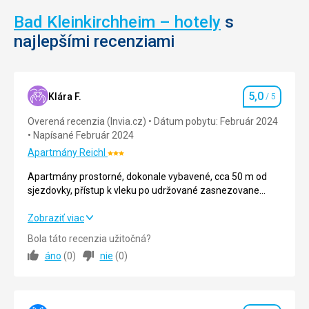
Bad Kleinkirchheim – hotely
s
najlepšími recenziami
5,0
Klára F.
/ 5
Hodnotenie
Overená recenzia (Invia.cz)
Dátum pobytu: Február 2024
Napísané Február 2024
Apartmány Reichl
Hodnotenie:
3/5
Apartmány prostorné, dokonale vybavené, cca 50 m od
sjezdovky, přístup k vleku po udržované zasnezovane
cestě na lyžích.
Apartmány prostorné, dokonale vybavené, cca 50 m od
Zobraziť viac
sjezdovky, přístup k vleku po udržované zasnezovane
Bola táto recenzia užitočná?
cestě na lyžích.
áno
(
0
)
nie
(
0
)
Ubytovanie
5,0
/ 5
Okolie
5,0
/ 5