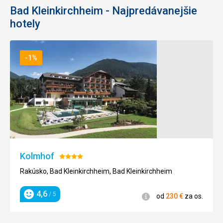
Bad Kleinkirchheim - Najpredávanejšie
hotely
-1%
Kolmhof
Hodnotenie:
4/5
Rakúsko, Bad Kleinkirchheim, Bad Kleinkirchheim
4,6
/ 5
Informácie
od
230
€
za os.
Hodnotenie