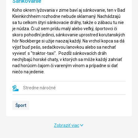
Sánkovanie
Koho okrem lyžovania v zime baví aj sánkovanie, ten v Bad
Kleinkirchheim rozhodne nebude sklamaný. Nachádzajú
sa tu celkom štyri sánkovacie dráhy, takže o zábacu tu nie
je núdza. Či už sem prídu malý alebo veľký, športovci či
skoro pohodlní jedinci, sánkovanie uprostred korutanských
hôr Nockberge si užije naozaj každý. Na vrchol kopca sa dá
výjsť buď pešo, sedačkovou lanovkou alebo sa nechať
vyviesť s "traktor-taxi". Pozdĺž sánkovacích dráh
nechýbajú horské chaty, v ktorých sa môže každý zahriať
nad horúcim čajom či vareným vínom a prípadne si dať
niečo na jedenie.
Stredne náročné
Šport
Zobraziť viac