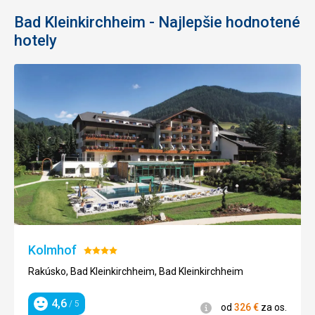
Bad Kleinkirchheim - Najlepšie hodnotené
hotely
Kolmhof
Hodnotenie:
4/5
Rakúsko, Bad Kleinkirchheim, Bad Kleinkirchheim
4,6
/ 5
Informácie
od
326
€
za os.
Hodnotenie