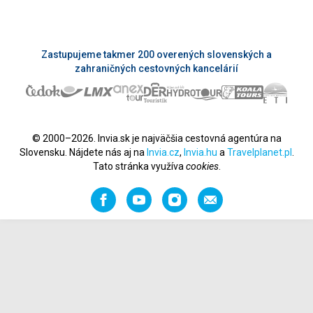
Zastupujeme takmer 200 overených slovenských a
zahraničných cestovných kancelárií
© 2000–2026. Invia.sk je najväčšia cestovná agentúra na
Slovensku. Nájdete nás aj na
Invia.cz
,
Invia.hu
a
Travelplanet.pl
.
Tato stránka využíva
cookies
.
Facebook
YouTube
Instagram
Odporučiť