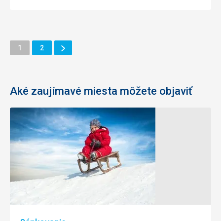
Ďalšie
Stránka
Stránka
1
2
Stránka
Aké zaujímavé miesta môžete objaviť