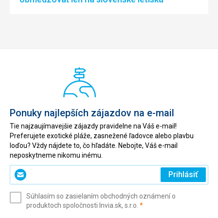
Ponuky najlepších zájazdov na e-mail
Tie najzaujímavejšie zájazdy pravidelne na Váš e-mail!
Preferujete exotické pláže, zasnežené ľadovce alebo plavbu
loďou? Vždy nájdete to, čo hľadáte. Nebojte, Váš e-mail
neposkytneme nikomu inému.
Zadajte
Prihlásiť
svoj
e-
Súhlasím so zasielaním obchodných oznámení o
mail
(povinné)
produktoch spoločnosti Invia.sk, s.r.o.
*
(povinné)
*