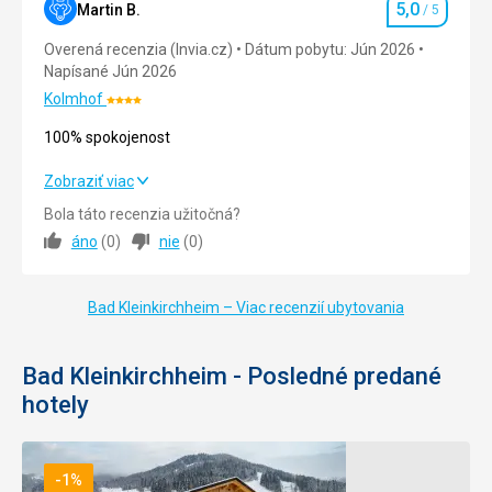
5,0
Martin B.
/ 5
Hodnotenie
Služby
5,0
/ 5
Overená recenzia (Invia.cz)
Dátum pobytu: Jún 2026
Napísané Jún 2026
Cena
5,0
/ 5
Kolmhof
Hodnotenie:
4/5
100% spokojenost
Strava
Bez stravy
100% spokojenost
Zobraziť viac
Ubytovanie
Bola táto recenzia užitočná?
Vybavení je trošku starší ale plně funkční.
Strava
5,0
/ 5
áno
(
0
)
nie
(
0
)
Služby
Ubytovanie
5,0
/ 5
-
Bad Kleinkirchheim – Viac recenzií ubytovania
Táto recenzia bola preložená automaticky pomocou
Okolie
5,0
/ 5
Google Translate
Služby
5,0
/ 5
Bad Kleinkirchheim - Posledné predané
hotely
Cena
5,0
/ 5
Strava
-1%
snídaně 100% spokojenost, večeře 200% spokojenost