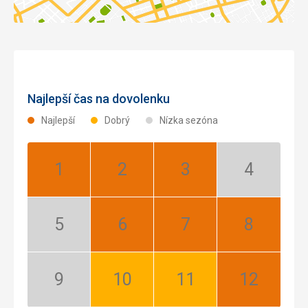
Najlepší čas na dovolenku
Najlepší
Dobrý
Nízka sezóna
Január:
Február:
Marec:
Apríl:
Najlepší
Najlepší
Najlepší
Nízka
sezóna
Máj:
Jún:
Júl:
August:
Nízka
Najlepší
Najlepší
Najlepší
sezóna
September:
Október:
November:
December:
Nízka
Dobrý
Dobrý
Najlepší