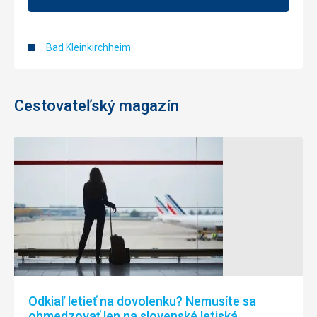
Bad Kleinkirchheim
Cestovateľský magazín
Odkiaľ letieť na dovolenku? Nemusíte sa
obmedzovať len na slovenské letiská