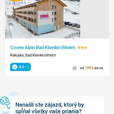
Ubytovanie
100% spokojenost
Služby
velmi příjemný a vstřícný personál, lobby, wellness,
kolárna, parkování - 100% spokojenost
Táto recenzia bola preložená automaticky pomocou
Google Translate
Cooee Alpin Bad Kleinkirchheim
Hodnotenie:
3/5
Rakúsko, Bad Kleinkirchheim
4,6
/ 5
Informácie
od
109
€
za os.
Hodnotenie
Nenašli ste zájazd, ktorý by
spĺňal všetky vaše priania?