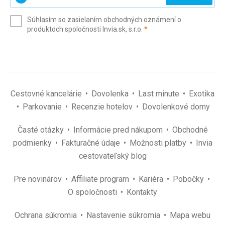
svoj
e-
Súhlasím so zasielaním obchodných oznámení o
mail
(povinné)
produktoch spoločnosti Invia.sk, s.r.o.
*
(povinné)
*
Cestovné kancelárie
Dovolenka
Last minute
Exotika
Parkovanie
Recenzie hotelov
Dovolenkové domy
Časté otázky
Informácie pred nákupom
Obchodné
podmienky
Fakturačné údaje
Možnosti platby
Invia
cestovateľský blog
Pre novinárov
Affiliate program
Kariéra
Pobočky
O spoločnosti
Kontakty
Ochrana súkromia
Nastavenie súkromia
Mapa webu