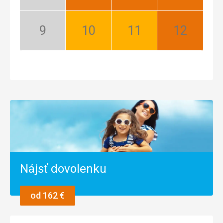
Nízka
Najlepší
Najlepší
Najlepší
sezóna
September:
Október:
November:
December:
Nízka
Dobrý
Dobrý
Najlepší
sezóna
Nájsť dovolenku
od 162 €