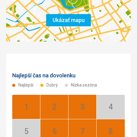
Ukázať mapu
Najlepší čas na dovolenku
Najlepší
Dobrý
Nízka sezóna
Január:
Február:
Marec:
Apríl:
Najlepší
Najlepší
Najlepší
Nízka
sezóna
Máj:
Jún:
Júl:
August: