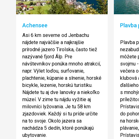
Achensee
Plavba
Asi 6 km severne od Jenbachu
nájdete najväčšie a najkrajšie
Plavba p
prírodné jazero Tirolska, často tiež
nezabudn
nazývané fjord Álp. Pre
môžete p
návštevníkov ponúka mnoho atrakcií,
svojmu -
napr. Výlet loďou, surfovanie,
večera o
plachtenie, kúpanie a slnenie, horské
klubová
bicykle, lezenie, horskú turistiku.
ďalšieho
Nájdete tu aj dve lanovky a niekoľko
s mnohý
múzeí. V zime tu nájdu vyžitie aj
príležito
milovníci lyžovania. Je tu 58 km
Prístavi
zjazdoviek. Každý si tu príde určite
do pohor
na to svoje. Okolo jazera sa
na horsk
nachádza 5 dedín, ktoré ponúkajú
plávanie
ubytovanie.
Prístavi