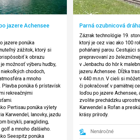
 po jazere Achensee
Parná ozubnicová dráh
Zázrak technológie 19. stor
o jazere ponúka
ktorý je cez viac ako 100 ro
uteľný zážitok, ktorý si
poháňaný parou. Cestujúci 
rispôsobiť k obrazu
prepravovaní zo železničnej
 je možnosť výberu hudby,
v Jenbachu do hôr k maleb
 niekoľkých chodoch,
jazeru Achensee. Dĺžka tras
 atmosféra a mnoho
v 440 m.n.n. V cieli si môže
. Plavba ponúka 6 prístavísk
či pokračovať v pamätnej c
mi rekreačnými
loďou po jazere Achensee, 
sťami.
zvolite prechádzku uprostr
sko Pertisau ponúka výlety
Karwendel a Rofan a presk
ia Karwendel, lanovky, jazdu
krásy prírody.
om bicykli, paragliding,
, golf a mnoho ďalšieho.
Nenáročné
sko Seespitz ponúka