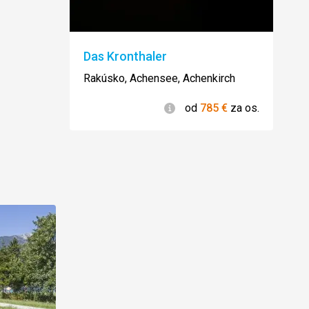
Das Kronthaler
Rakúsko, Achensee, Achenkirch
Informácie
od
785
€
za os.