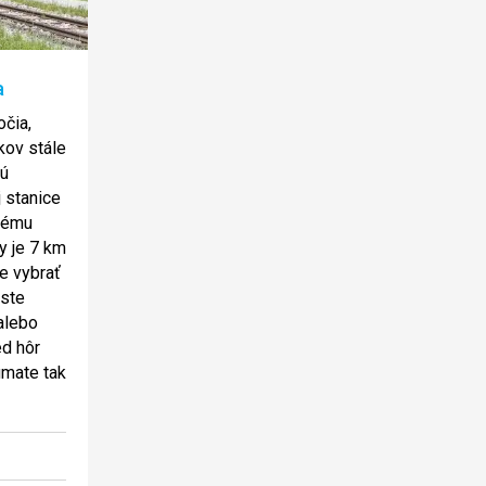
a
očia,
kov stále
sú
 stanice
nému
y je 7 km
te vybrať
este
alebo
ed hôr
úmate tak