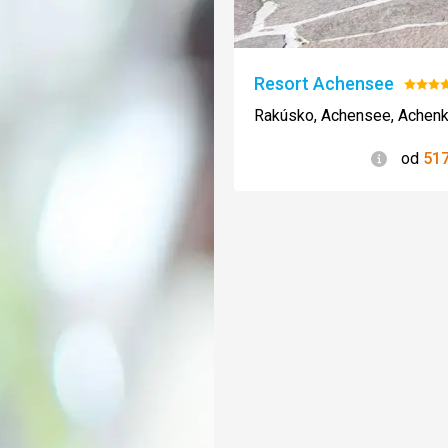
Resort Achensee
Hodno
4/5
Rakúsko, Achensee, Achenk
Informác
od
51