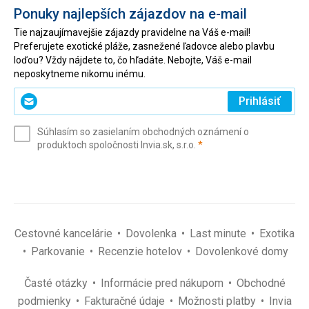
Ponuky najlepších zájazdov na e-mail
Tie najzaujímavejšie zájazdy pravidelne na Váš e-mail!
Preferujete exotické pláže, zasnežené ľadovce alebo plavbu
loďou? Vždy nájdete to, čo hľadáte. Nebojte, Váš e-mail
neposkytneme nikomu inému.
Zadajte
Prihlásiť
svoj
e-
Súhlasím so zasielaním obchodných oznámení o
mail
(povinné)
produktoch spoločnosti Invia.sk, s.r.o.
*
(povinné)
*
Cestovné kancelárie
Dovolenka
Last minute
Exotika
Parkovanie
Recenzie hotelov
Dovolenkové domy
Časté otázky
Informácie pred nákupom
Obchodné
podmienky
Fakturačné údaje
Možnosti platby
Invia