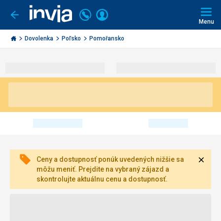
Volajte
Prihlásiť
Ísť
späť
+421
Menu
sa
2
Invia.sk
3221
Dovolenka
Poľsko
Pomořansko
0491
Zavri
Ceny a dostupnosť ponúk uvedených nižšie sa
môžu meniť. Prejdite na vybraný zájazd a
skontrolujte aktuálnu cenu a dostupnosť.