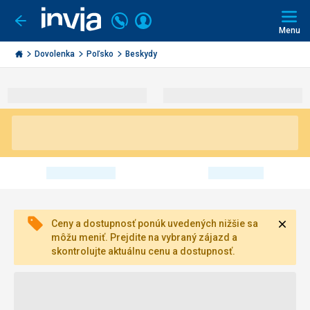
Volajte
Prihlásiť
Ísť
späť
+421
Menu
sa
2
Invia.sk
3221
Dovolenka
Poľsko
Beskydy
0491
Zavri
Ceny a dostupnosť ponúk uvedených nižšie sa
môžu meniť. Prejdite na vybraný zájazd a
skontrolujte aktuálnu cenu a dostupnosť.