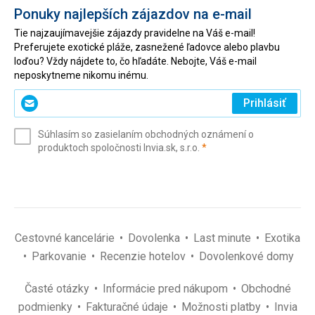
Ponuky najlepších zájazdov na e-mail
Tie najzaujímavejšie zájazdy pravidelne na Váš e-mail!
Preferujete exotické pláže, zasnežené ľadovce alebo plavbu
loďou? Vždy nájdete to, čo hľadáte. Nebojte, Váš e-mail
neposkytneme nikomu inému.
Zadajte
Prihlásiť
svoj
e-
Súhlasím so zasielaním obchodných oznámení o
mail
(povinné)
produktoch spoločnosti Invia.sk, s.r.o.
*
(povinné)
*
Cestovné kancelárie
Dovolenka
Last minute
Exotika
Parkovanie
Recenzie hotelov
Dovolenkové domy
Časté otázky
Informácie pred nákupom
Obchodné
podmienky
Fakturačné údaje
Možnosti platby
Invia