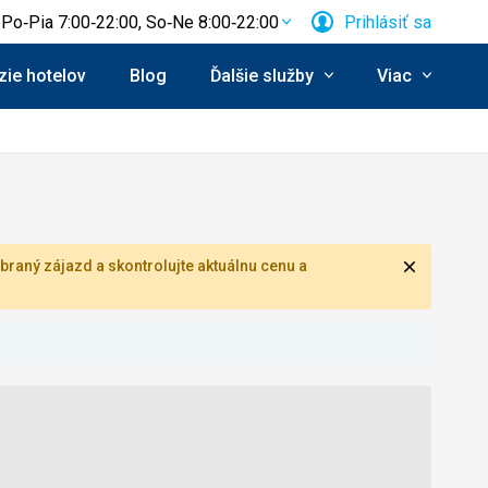
Po‑Pia 7:00‑22:00, So‑Ne 8:00‑22:00
Prihlásiť sa
ie hotelov
Blog
Ďalšie služby
Viac
Zavrieť
braný zájazd a skontrolujte aktuálnu cenu a