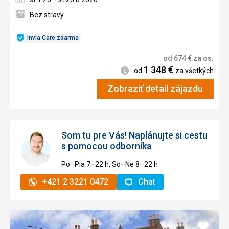
Bez stravy
Invia Care zdarma
od
674
€
za os.
1 348
€
Informácie
od
za všetkých
Zobraziť detail zájazdu
Som tu pre Vás! Naplánujte si cestu
s pomocou odborníka
Po–Pia 7–⁠⁠⁠⁠⁠⁠22 h, So–Ne 8–⁠⁠⁠⁠⁠⁠22 h
+421 2 3221 0472
Chat
Pridať