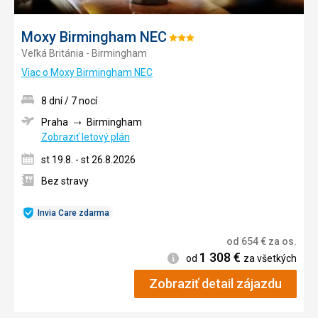
Moxy Birmingham NEC
Hodnotenie:
Veľká Británia - Birmingham
3/5
Viac o Moxy Birmingham NEC
8 dní / 7 nocí
Praha
Birmingham
Zobraziť letový plán
st 19.8. - st 26.8.2026
Bez stravy
Invia Care zdarma
od
654
€
za os.
1 308
€
Informácie
od
za všetkých
Zobraziť detail zájazdu