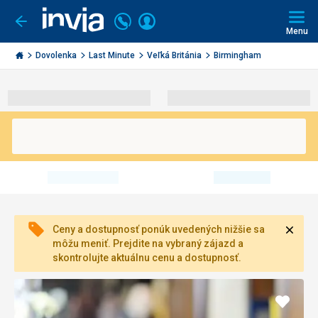
Volajte
Prihlásiť
Ísť
späť
+421
Menu
sa
2
Invia.sk
3221
Dovolenka
Last Minute
Veľká Británia
Birmingham
0491
Zavri
Ceny a dostupnosť ponúk uvedených nižšie sa
môžu meniť. Prejdite na vybraný zájazd a
skontrolujte aktuálnu cenu a dostupnosť.
Pridať
do