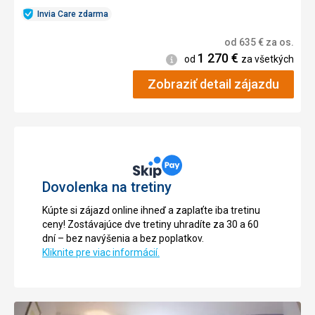
Invia Care zdarma
od
635
€
za os.
1 270
€
Informácie
od
za všetkých
Zobraziť detail zájazdu
Dovolenka na tretiny
Kúpte si zájazd online ihneď a zaplaťte iba tretinu
ceny! Zostávajúce dve tretiny uhradíte za 30 a 60
dní – bez navýšenia a bez poplatkov.
Kliknite pre viac informácií.