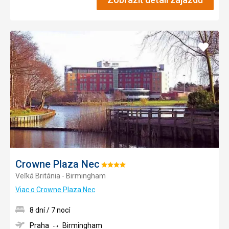
Pridať
do
obľúb
Crowne Plaza Nec
Hodnotenie:
Veľká Británia - Birmingham
4/5
Viac o Crowne Plaza Nec
8 dní / 7 nocí
Praha
Birmingham