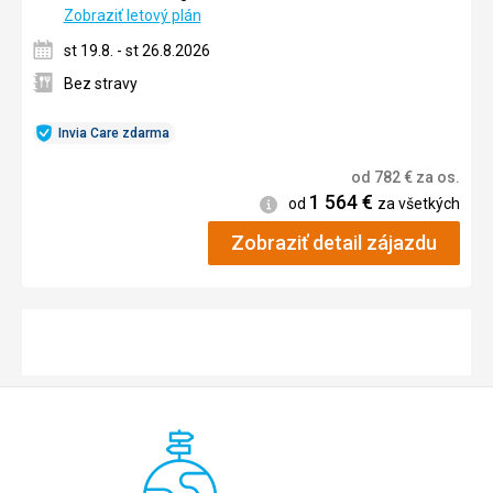
Zobraziť letový plán
st 19.8. - st 26.8.2026
Bez stravy
Invia Care zdarma
od
782
€
za os.
1 564
€
Informácie
od
za všetkých
Zobraziť detail zájazdu