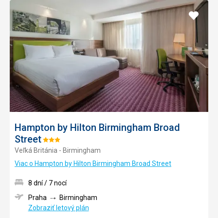
Pridať
do
obľúb
Hampton by Hilton Birmingham Broad
Street
Hodnotenie:
Veľká Británia - Birmingham
3/5
Viac o Hampton by Hilton Birmingham Broad Street
8 dní / 7 nocí
Praha
Birmingham
Zobraziť letový plán