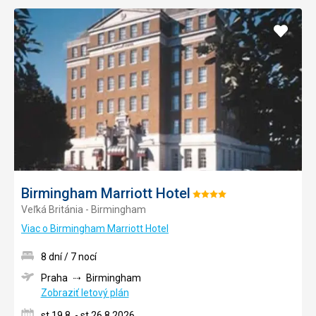
Pridať
do
obľúb
Birmingham Marriott Hotel
Hodnotenie:
Veľká Británia - Birmingham
4/5
Viac o Birmingham Marriott Hotel
8 dní / 7 nocí
Praha
Birmingham
Zobraziť letový plán
st 19.8. - st 26.8.2026