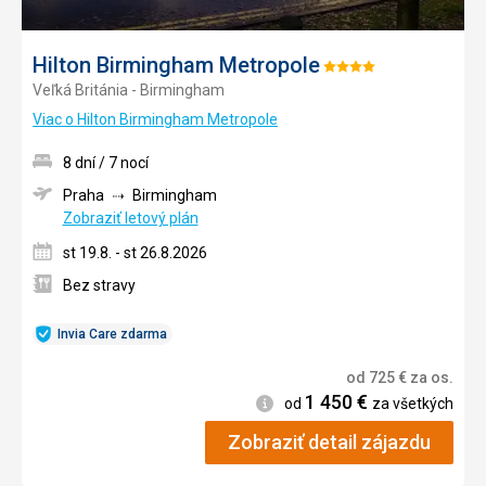
Hilton Birmingham Metropole
Hodnotenie:
Veľká Británia - Birmingham
4/5
Viac o Hilton Birmingham Metropole
8 dní / 7 nocí
Praha
Birmingham
Zobraziť letový plán
st 19.8. - st 26.8.2026
Bez stravy
Invia Care zdarma
od
725
€
za os.
1 450
€
Informácie
od
za všetkých
Zobraziť detail zájazdu