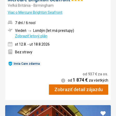
Hodnotenie:
Veľká Británia - Birmingham
4/5
Viac o Mercure Brighton Seafront
7 dní / 6 nocí
Viedeň
Londýn (let má prestupy)
Zobraziť letový plán
st 12.8. - ut 18.8.2026
Bez stravy
Invia Care zdarma
od
937
€
za os.
1 874
€
Informácie
od
za všetkých
Zobraziť detail zájazdu
Pridať