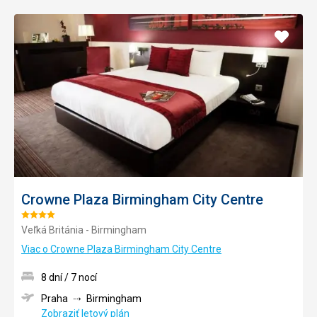
Pridať
do
obľúb
Crowne Plaza Birmingham City Centre
Hodnotenie:
Veľká Británia - Birmingham
4/5
Viac o Crowne Plaza Birmingham City Centre
8 dní / 7 nocí
Praha
Birmingham
Zobraziť letový plán