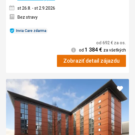
st 26.8. - st 2.9.2026
Bez stravy
Invia Care zdarma
od
692
€
za os.
1 384
€
Informácie
od
za všetkých
Zobraziť detail zájazdu
Pridať
do
obľúb