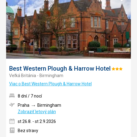
do
obľúb
Best Western Plough & Harrow Hotel
Hodnotenie:
Veľká Británia - Birmingham
3/5
Viac o Best Western Plough & Harrow Hotel
8 dní / 7 nocí
Praha
Birmingham
Zobraziť letový plán
st 26.8. - st 2.9.2026
Bez stravy