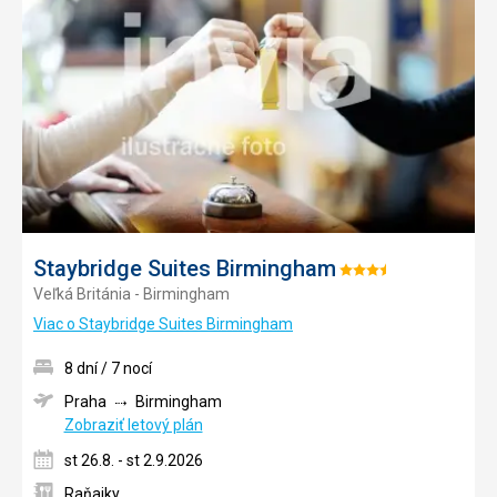
obľúb
Staybridge Suites Birmingham
Hodnotenie:
Veľká Británia - Birmingham
3.5/5
Viac o Staybridge Suites Birmingham
8 dní / 7 nocí
Praha
Birmingham
Zobraziť letový plán
st 26.8. - st 2.9.2026
Raňajky