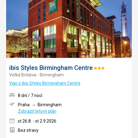
do
obľúb
ibis Styles Birmingham Centre
Hodnotenie:
Veľká Británia - Birmingham
3/5
Viac o ibis Styles Birmingham Centre
8 dní / 7 nocí
Praha
Birmingham
Zobraziť letový plán
st 26.8. - st 2.9.2026
Bez stravy