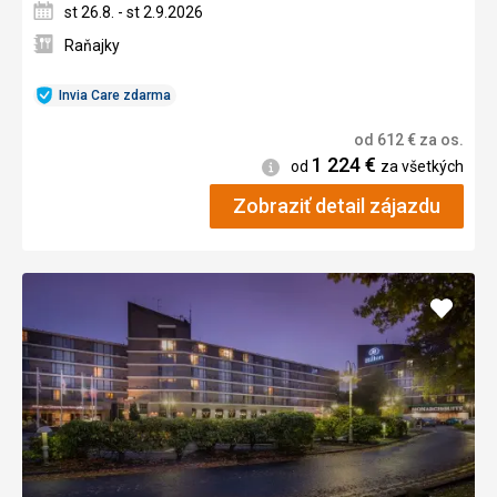
st 26.8. - st 2.9.2026
Raňajky
Invia Care zdarma
od
612
€
za os.
1 224
€
Informácie
od
za všetkých
Zobraziť detail zájazdu
Pridať
do
obľúb