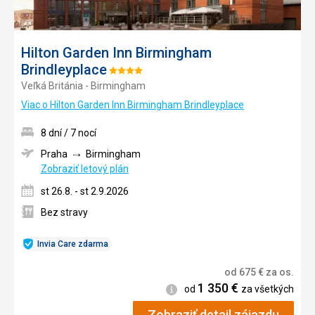
Hilton Garden Inn Birmingham
Brindleyplace
Hodnotenie:
Veľká Británia - Birmingham
4/5
Viac o Hilton Garden Inn Birmingham Brindleyplace
8 dní / 7 nocí
Praha
Birmingham
Zobraziť letový plán
st 26.8. - st 2.9.2026
Bez stravy
Invia Care zdarma
od
675
€
za os.
1 350
€
Informácie
od
za všetkých
Zobraziť detail zájazdu