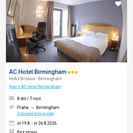
Pridať
do
obľúb
AC Hotel Birmingham
Hodnotenie:
Veľká Británia - Birmingham
3/5
Viac o AC Hotel Birmingham
8 dní / 7 nocí
Praha
Birmingham
Zobraziť letový plán
st 19.8. - st 26.8.2026
Bez stravy