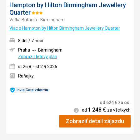
Hampton by Hilton Birmingham Jewellery
Quarter
Hodnotenie:
Veľká Británia - Birmingham
3/5
Viac o Hampton by Hilton Birmingham Jewellery Quarter
8 dní / 7 nocí
Praha
Birmingham
Zobraziť letový plán
st 26.8. - st 2.9.2026
Raňajky
Invia Care zdarma
od
624
€
za os.
1 248
€
Informácie
od
za všetkých
Zobraziť detail zájazdu