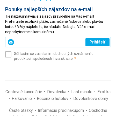
Ponuky najlepších zájazdov na e-mail
Tie najzaujímavejšie zájazdy pravidelne na Váš e-mail!
Preferujete exotické pláže, zasnežené ľadovce alebo plavbu
loďou? Vždy nájdete to, čo hľadáte. Nebojte, Váš e-mail
neposkytneme nikomu inému.
Zadajte
Prihlásiť
svoj
e-
Súhlasím so zasielaním obchodných oznámení o
mail
(povinné)
produktoch spoločnosti Invia.sk, s.r.o.
*
(povinné)
*
Cestovné kancelárie
Dovolenka
Last minute
Exotika
Parkovanie
Recenzie hotelov
Dovolenkové domy
Časté otázky
Informácie pred nákupom
Obchodné