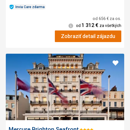
Invia Care zdarma
od
656
€
za os.
1 312
€
Informácie
od
za všetkých
Zobraziť detail zájazdu
Pridať
do
obľúb
Mercure Brighton Seafront