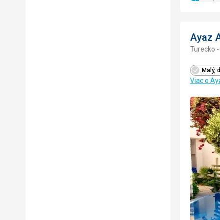
Ayaz 
Turecko 
Malý, 
Viac o A