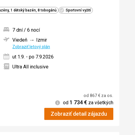
azény, 1 dětský bazén, 8 tobogánů
Sportovní vyžití
7 dní / 6 nocí
Viedeň
Izmir
ných
Zobraziť letový plán
ut 1.9. - po 7.9.2026
Ultra All inclusive
od
867
€
za os.
1 734
€
Informácie
od
za všetkých
Zobraziť detail zájazdu