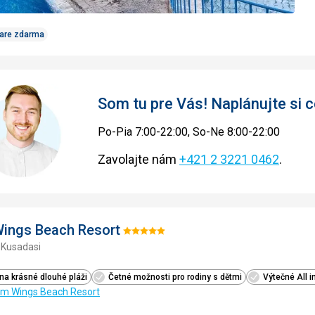
Care zdarma
Som tu pre Vás! Naplánujte si
Po-Pia 7:00-22:00, So-Ne 8:00-22:00
Zavolajte nám
+421 2 3221 0462
.
ings Beach Resort
Hodnotenie:
 Kusadasi
5/5
na krásné dlouhé pláži
Četné možnosti pro rodiny s dětmi
Výtečné All i
lm Wings Beach Resort