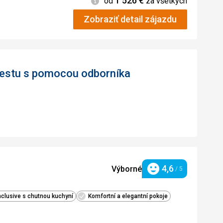
1 526
€
od
za všetkých
Zobraziť detail zájazdu
 cestu s pomocou odborníka
4,6
Výborné
/ 5
Hodnotenie
nclusive s chutnou kuchyní
Komfortní a elegantní pokoje