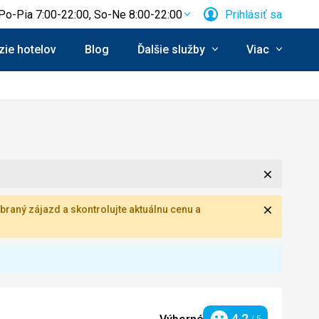
Po-Pia 7:00-22:00, So-Ne 8:00-22:00
Prihlásiť sa
ie hotelov
Blog
Ďalšie služby
Viac
Zavrieť
Zavrieť
braný zájazd a skontrolujte aktuálnu cenu a
4,2