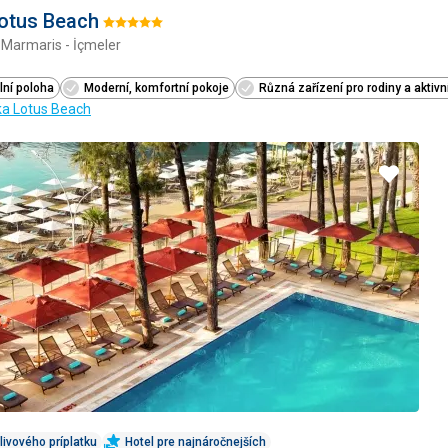
otus Beach
Hodnotenie:
 Marmaris - İçmeler
5/5
lní poloha
Moderní, komfortní pokoje
Různá zařízení pro rodiny a aktivn
ka Lotus Beach
Pridať
do
obľúbe
livového príplatku
Hotel pre najnáročnejších