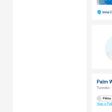
Invia 
Palm W
Turecko -
Přímo 
Viac o Pa