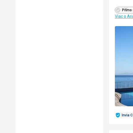
Přímo 
Viac o Ar
Invia 