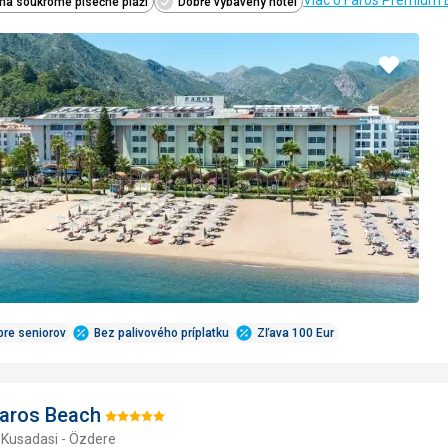
Viac o Faros Premium
na soukromé písečné pláži
Dobře vybavený hotel
Pridať
do
obľúbe
pre seniorov
Bez palivového príplatku
Zľava 100 Eur
laros Beach
Hodnotenie:
 Kusadasi - Özdere
5/5