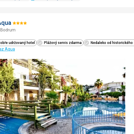
Aqua
Hodnotenie:
- Bodrum
4/5
dobře udržovaný hotel
Plážový servis zdarma
Nedaleko od historického
yaz Aqua
Pridať
do
obľúbe