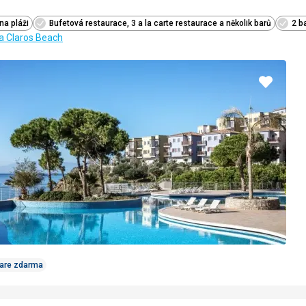
na pláži
Bufetová restaurace, 3 a la carte restaurace a několik barů
2 b
ia Claros Beach
Pridať
do
obľúbe
Care zdarma