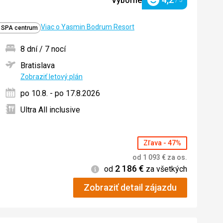
Výborné
/ 5
Hodnotenie
Viac o Yasmin Bodrum Resort
í SPA centrum
8 dní / 7 nocí
Bratislava
ných
Zobraziť letový plán
po 10.8. - po 17.8.2026
Ultra All inclusive
Zľava - 47%
od
1 093
€
za os.
2 186
€
Informácie
od
za všetkých
Zobraziť detail zájazdu