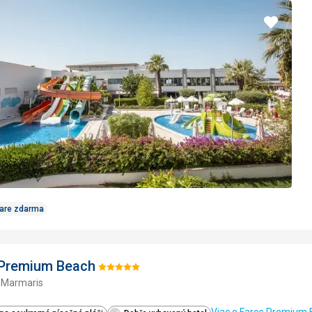
Pridať
do
obľúbe
Care zdarma
 Premium Beach
Hodnotenie:
- Marmaris
5/5