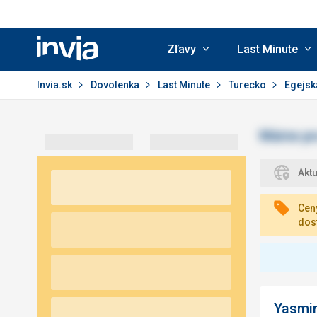
Zľavy
Last Minute
Invia.sk
Invia.sk
Dovolenka
Last Minute
Turecko
Egejská
Akt
Ceny
dos
Yasmi