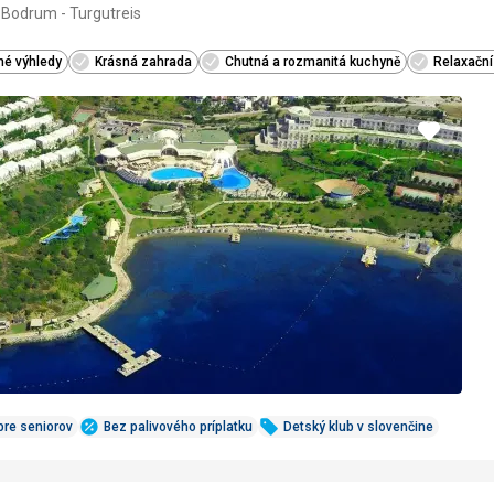
 Bodrum - Turgutreis
5/5
né výhledy
Krásná zahrada
Chutná a rozmanitá kuchyně
Relaxačn
Pridať
do
obľúbe
pre seniorov
Bez palivového príplatku
Detský klub v slovenčine