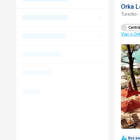
Orka L
Turecko -
Centrá
Viac o Or
Bez pa