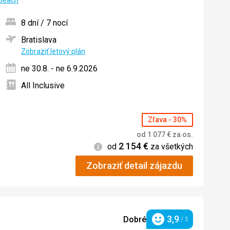
 Beach
8 dní / 7 nocí
Bratislava
ných
Zobraziť letový plán
ne 30.8. - ne 6.9.2026
All Inclusive
Zľava - 30%
od
1 077
€
za os.
2 154
€
Informácie
od
za všetkých
Zobraziť detail zájazdu
3,9
Dobré
/ 5
Hodnotenie