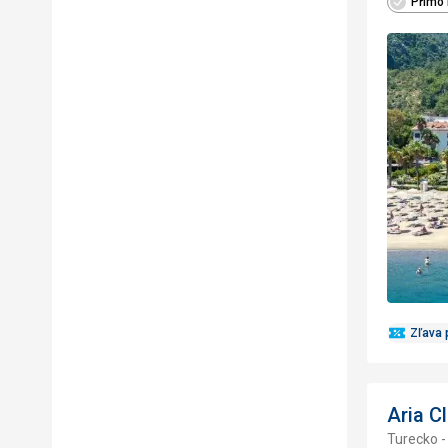
Přímo 
Zľava 
Aria C
Turecko -