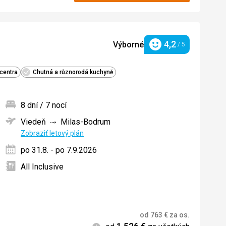
4,2
Výborné
/ 5
Hodnotenie
 centra
Chutná a různorodá kuchyně
8 dní / 7 nocí
Viedeň
Milas-Bodrum
ných
Zobraziť letový plán
po 31.8. - po 7.9.2026
All Inclusive
od
763
€
za os.
Informácie