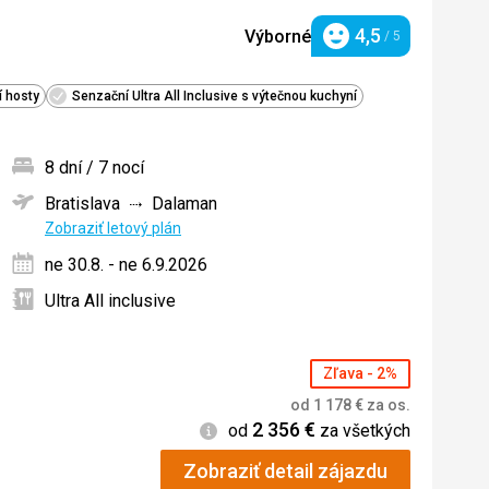
4,5
Výborné
/ 5
Hodnotenie
í hosty
Senzační Ultra All Inclusive s výtečnou kuchyní
8 dní / 7 nocí
Bratislava
Dalaman
ných
Zobraziť letový plán
ne 30.8. - ne 6.9.2026
Ultra All inclusive
Zľava - 2%
od
1 178
€
za os.
2 356
€
Informácie
od
za všetkých
Zobraziť detail zájazdu