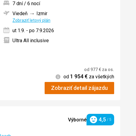
7 dní / 6 nocí
Viedeň
Izmir
ných
Zobraziť letový plán
ut 1.9. - po 7.9.2026
Ultra All inclusive
od
977
€
za os.
1 954
€
Informácie
od
za všetkých
Zobraziť detail zájazdu
4,5
Výborné
/ 5
Hodnotenie