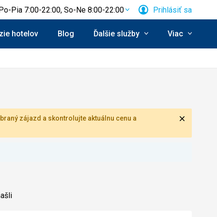
Po-Pia 7:00-22:00, So-Ne 8:00-22:00
Prihlásiť sa
ie hotelov
Blog
Ďalšie služby
Viac
Zavrieť
braný zájazd a skontrolujte aktuálnu cenu a
ašli