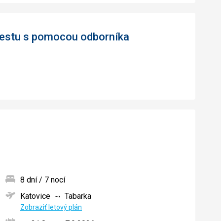
 cestu s pomocou odborníka
8 dní / 7 nocí
Katovice
Tabarka
ných
Zobraziť letový plán