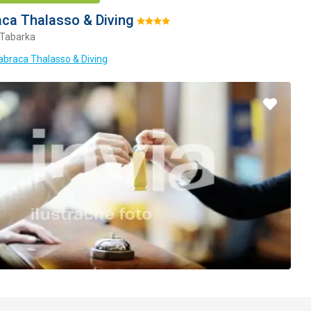
ca Thalasso & Diving
Hodnotenie:
 Tabarka
4/5
abraca Thalasso & Diving
Pridať
do
obľúbe