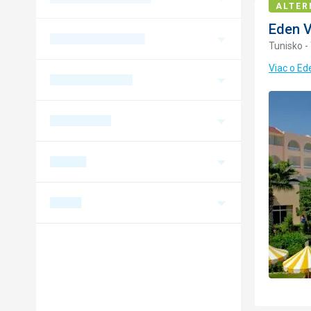
ALTER
Eden V
Tunisko -
Viac o Ed