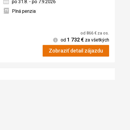
po 31.8. - po 7.9.2026
Plná penzia
od
866
€
za os.
1 732
€
Informácie
od
za všetkých
Zobraziť detail zájazdu