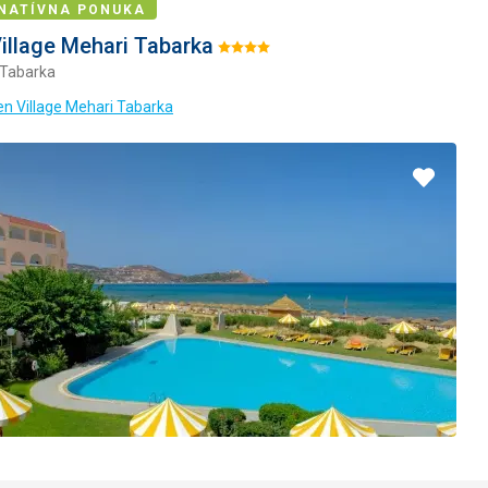
NATÍVNA PONUKA
illage Mehari Tabarka
Hodnotenie:
 Tabarka
4/5
en Village Mehari Tabarka
Pridať
do
obľúbe