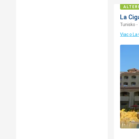
ALTER
La Cig
Tunisko -
Viac o La