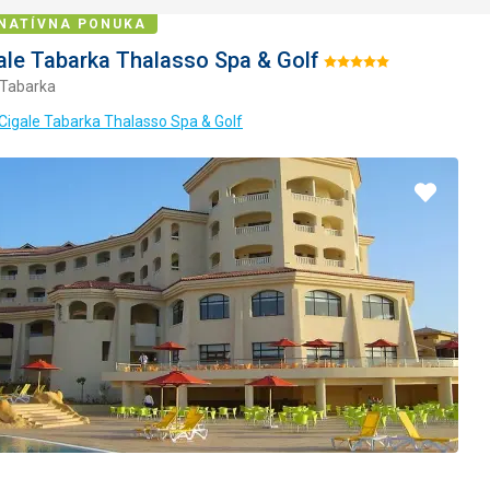
NATÍVNA PONUKA
ale Tabarka Thalasso Spa & Golf
Hodnotenie:
 Tabarka
5/5
 Cigale Tabarka Thalasso Spa & Golf
Pridať
do
obľúbe