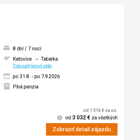
8 dní / 7 nocí
Katovice
Tabarka
ných
Zobraziť letový plán
po 31.8. - po 7.9.2026
Plná penzia
od
1 516
€
za os.
3 032
€
Informácie
od
za všetkých
Zobraziť detail zájazdu