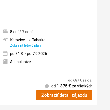
8 dní / 7 nocí
Katovice
Tabarka
ných
Zobraziť letový plán
po 31.8. - po 7.9.2026
All Inclusive
od
687
€
za os.
1 375
€
Informácie
od
za všetkých
Zobraziť detail zájazdu