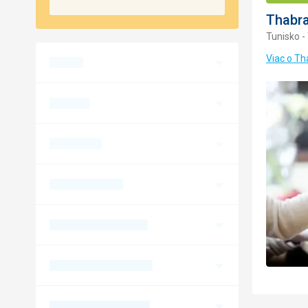
Thabra
Tunisko -
Viac o Th