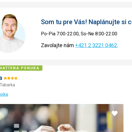
Som tu pre Vás! Naplánujte si
Po-Pia 7:00-22:00, So-Ne 8:00-22:00
Zavolajte nám
+421 2 3221 0462
.
NATÍVNA PONUKA
a
Hodnotenie:
 Tabarka
4/5
opika
Pridať
do
obľúbe