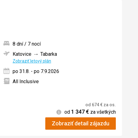
8 dní / 7 nocí
Katovice
Tabarka
ných
Zobraziť letový plán
po 31.8. - po 7.9.2026
All Inclusive
od
674
€
za os.
1 347
€
Informácie
od
za všetkých
Zobraziť detail zájazdu