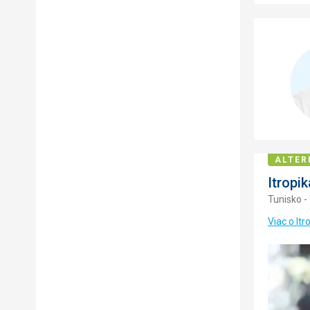
ALTER
Itropik
Tunisko -
Viac o Itr