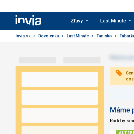
Zľavy
Last Minute
Invia.sk
Invia.sk
Dovolenka
Last Minute
Tunisko
Tabark
Ceny
dos
Máme pr
Radi by sme
ALTER