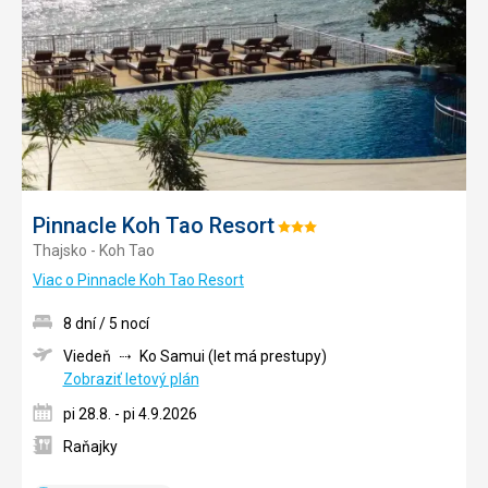
obľúb
Pinnacle Koh Tao Resort
Hodnotenie:
Thajsko - Koh Tao
3/5
Viac o Pinnacle Koh Tao Resort
8 dní / 5 nocí
Viedeň
Ko Samui (let má prestupy)
Zobraziť letový plán
pi 28.8. - pi 4.9.2026
Raňajky