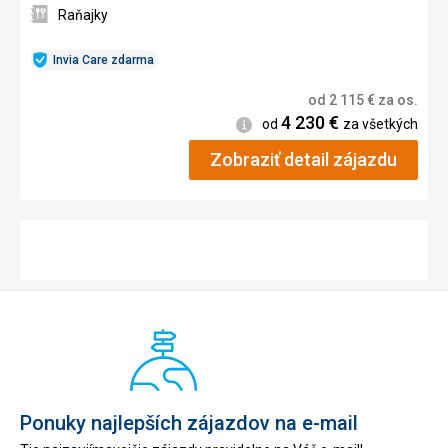
Raňajky
Invia Care zdarma
od
2 115
€
za os.
4 230
€
Informácie
od
za všetkých
Zobraziť detail zájazdu
Ponuky najlepších zájazdov na e-mail