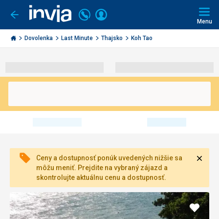
Volajte
Prihlásiť
Ísť
späť
+421
Menu
sa
2
Invia.sk
3221
Dovolenka
Last Minute
Thajsko
Koh Tao
0491
Zavri
Ceny a dostupnosť ponúk uvedených nižšie sa
môžu meniť. Prejdite na vybraný zájazd a
skontrolujte aktuálnu cenu a dostupnosť.
Pridať
do