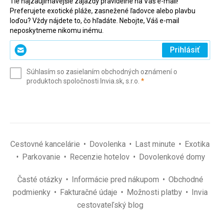
Tie najzaujímavejšie zájazdy pravidelne na Váš e-mail!
Preferujete exotické pláže, zasnežené ľadovce alebo plavbu
loďou? Vždy nájdete to, čo hľadáte. Nebojte, Váš e-mail
neposkytneme nikomu inému.
Zadajte
Prihlásiť
svoj
e-
Súhlasím so zasielaním obchodných oznámení o
mail
(povinné)
produktoch spoločnosti Invia.sk, s.r.o.
*
(povinné)
*
Cestovné kancelárie
Dovolenka
Last minute
Exotika
Parkovanie
Recenzie hotelov
Dovolenkové domy
Časté otázky
Informácie pred nákupom
Obchodné
podmienky
Fakturačné údaje
Možnosti platby
Invia
cestovateľský blog