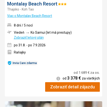
Montalay Beach Resort
Hodnotenie:
Thajsko - Koh Tao
3/5
Viac o Montalay Beach Resort
8 dní / 5 nocí
Viedeň
Ko Samui (let má prestupy)
Zobraziť letový plán
po 31.8. - po 7.9.2026
Raňajky
Invia Care zdarma
od
1 689
€
za os.
3 378
€
Informácie
od
za všetkých
Zobraziť detail zájazdu