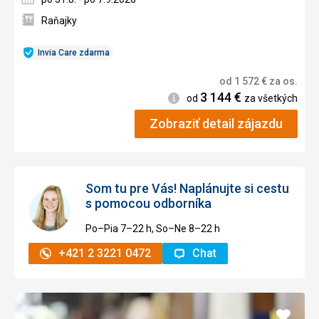
Raňajky
Invia Care zdarma
od
1 572
€
za os.
3 144
€
Informácie
od
za všetkých
Zobraziť detail zájazdu
Som tu pre Vás! Naplánujte si cestu
s pomocou odborníka
Po–Pia 7–⁠⁠⁠⁠⁠⁠22 h, So–Ne 8–⁠⁠⁠⁠⁠⁠22 h
+421 2 3221 0472
Chat
Pridať