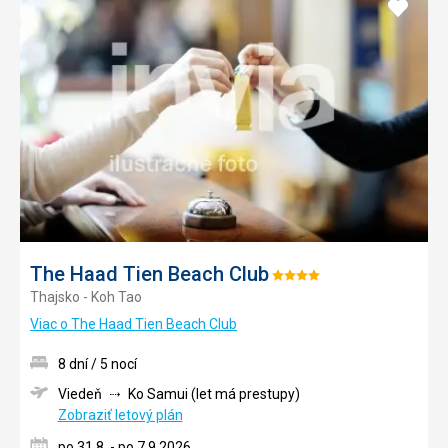
Pridať
do
obľúb
The Haad Tien Beach Club
Hodnotenie:
Thajsko - Koh Tao
4/5
Viac o The Haad Tien Beach Club
8 dní / 5 nocí
Viedeň
Ko Samui (let má prestupy)
Zobraziť letový plán
po 31.8. - po 7.9.2026