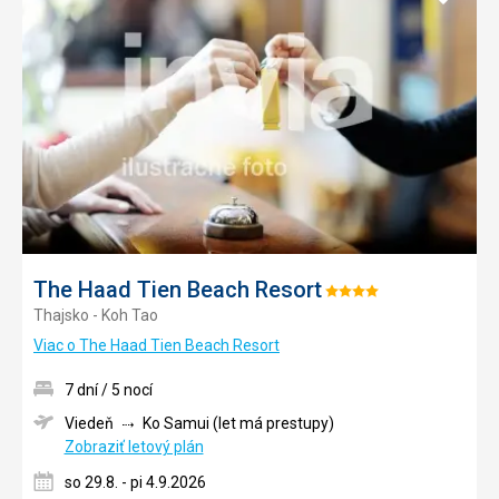
do
obľúb
The Haad Tien Beach Resort
Hodnotenie:
Thajsko - Koh Tao
4/5
Viac o The Haad Tien Beach Resort
7 dní / 5 nocí
Viedeň
Ko Samui (let má prestupy)
Zobraziť letový plán
so 29.8. - pi 4.9.2026