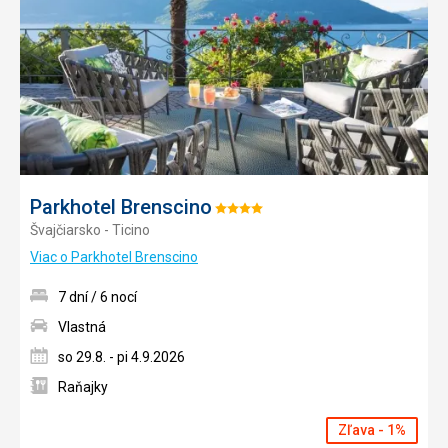
obľúb
Parkhotel Brenscino
Hodnotenie:
Švajčiarsko - Ticino
4/5
Viac o Parkhotel Brenscino
7 dní / 6 nocí
Vlastná
so 29.8. - pi 4.9.2026
Raňajky
Zľava - 1%