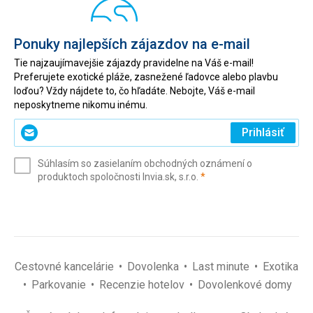
Ponuky najlepších zájazdov na e-mail
Tie najzaujímavejšie zájazdy pravidelne na Váš e-mail!
Preferujete exotické pláže, zasnežené ľadovce alebo plavbu
loďou? Vždy nájdete to, čo hľadáte. Nebojte, Váš e-mail
neposkytneme nikomu inému.
Zadajte
Prihlásiť
svoj
e-
Súhlasím so zasielaním obchodných oznámení o
mail
(povinné)
produktoch spoločnosti Invia.sk, s.r.o.
*
(povinné)
*
Cestovné kancelárie
Dovolenka
Last minute
Exotika
Parkovanie
Recenzie hotelov
Dovolenkové domy