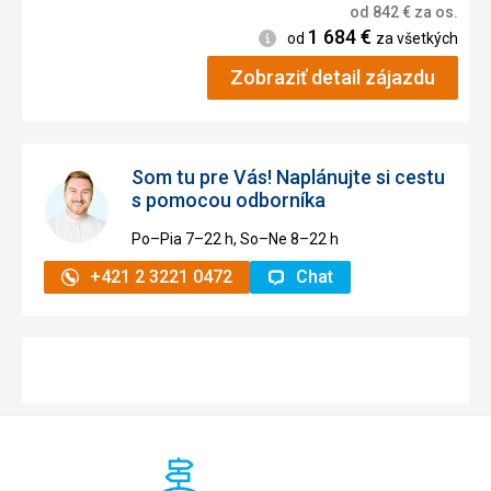
od
842
€
za os.
1 684
€
Informácie
od
za všetkých
Zobraziť detail zájazdu
Som tu pre Vás! Naplánujte si cestu
s pomocou odborníka
Po–Pia 7–⁠⁠⁠⁠⁠⁠22 h, So–Ne 8–⁠⁠⁠⁠⁠⁠22 h
+421 2 3221 0472
Chat