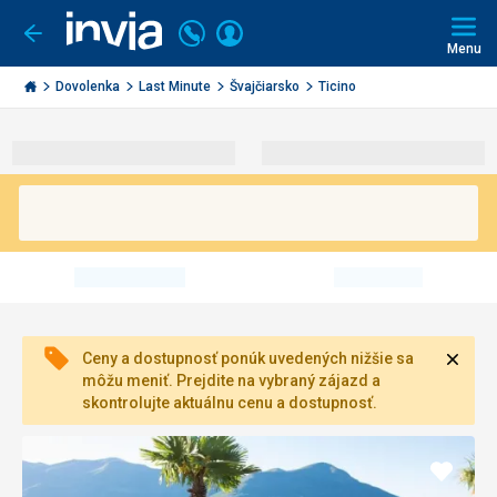
Volajte
Prihlásiť
Ísť
späť
+421
Menu
sa
2
Invia.sk
3221
Dovolenka
Last Minute
Švajčiarsko
Ticino
0491
Zavri
Ceny a dostupnosť ponúk uvedených nižšie sa
môžu meniť. Prejdite na vybraný zájazd a
skontrolujte aktuálnu cenu a dostupnosť.
Pridať
do