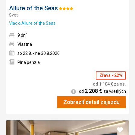
Allure of the Seas
Hodnotenie:
Svet
4/5
Viac o Allure of the Seas
9 dní
Vlastná
so 22.8. - ne 30.8.2026
Plná penzia
Zľava - 22%
od
1 104
€
za os.
2 208
€
Informácie
od
za všetkých
Zobraziť detail zájazdu
Pridať
do