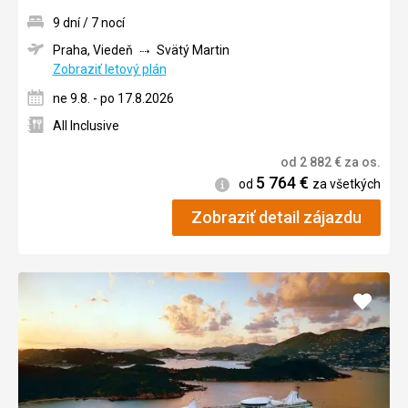
9 dní / 7 nocí
Praha, Viedeň
Svätý Martin
Zobraziť letový plán
ne 9.8. - po 17.8.2026
All Inclusive
od
2 882
€
za os.
5 764
€
Informácie
od
za všetkých
Zobraziť detail zájazdu
Pridať
do
obľúb