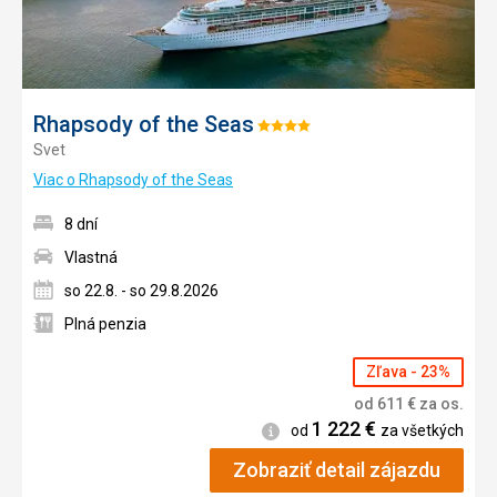
Rhapsody of the Seas
Hodnotenie:
Svet
4/5
Viac o Rhapsody of the Seas
8 dní
Vlastná
so 22.8. - so 29.8.2026
Plná penzia
Zľava - 23%
od
611
€
za os.
1 222
€
Informácie
od
za všetkých
Zobraziť detail zájazdu