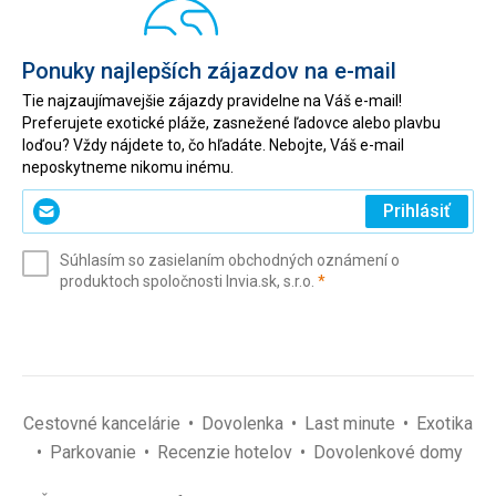
Ponuky najlepších zájazdov na e-mail
Tie najzaujímavejšie zájazdy pravidelne na Váš e-mail!
Preferujete exotické pláže, zasnežené ľadovce alebo plavbu
loďou? Vždy nájdete to, čo hľadáte. Nebojte, Váš e-mail
neposkytneme nikomu inému.
Zadajte
Prihlásiť
svoj
e-
Súhlasím so zasielaním obchodných oznámení o
mail
(povinné)
produktoch spoločnosti Invia.sk, s.r.o.
*
(povinné)
*
Cestovné kancelárie
Dovolenka
Last minute
Exotika
Parkovanie
Recenzie hotelov
Dovolenkové domy