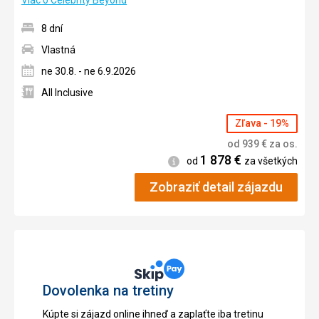
Viac o Celebrity Beyond
8 dní
Vlastná
ne 30.8. - ne 6.9.2026
All Inclusive
Zľava - 19%
od
939
€
za os.
1 878
€
Informácie
od
za všetkých
Zobraziť detail zájazdu
Dovolenka na tretiny
Kúpte si zájazd online ihneď a zaplaťte iba tretinu