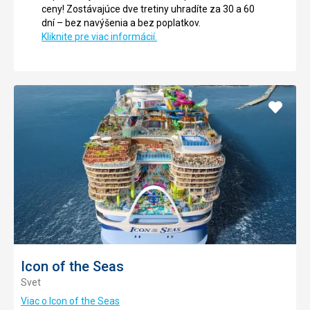
ceny! Zostávajúce dve tretiny uhradíte za 30 a 60
dní – bez navýšenia a bez poplatkov.
Kliknite pre viac informácií.
Pridať
do
obľúb
Icon of the Seas
Svet
Viac o Icon of the Seas