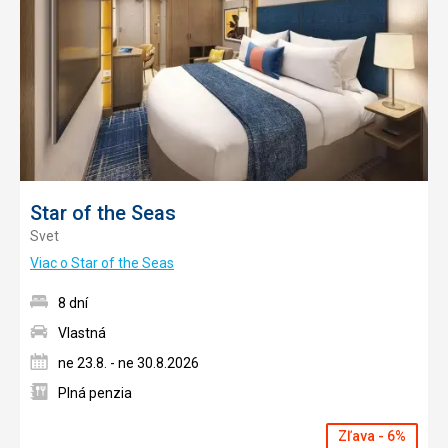
obľúb
Star of the Seas
Svet
Viac o Star of the Seas
8 dní
Vlastná
ne 23.8. - ne 30.8.2026
Plná penzia
Zľava - 6%