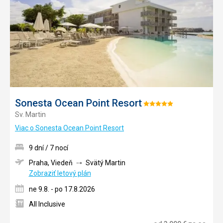
obľúb
Sonesta Ocean Point Resort
Hodnotenie:
Sv. Martin
5/5
Viac o Sonesta Ocean Point Resort
9 dní / 7 nocí
Praha, Viedeň
Svätý Martin
Zobraziť letový plán
ne 9.8. - po 17.8.2026
All Inclusive