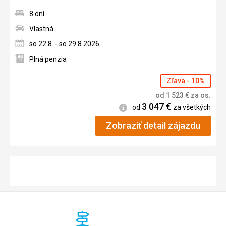
8 dní
Vlastná
so 22.8. - so 29.8.2026
Plná penzia
Zľava - 10%
od
1 523
€
za os.
3 047
€
Informácie
od
za všetkých
Zobraziť detail zájazdu