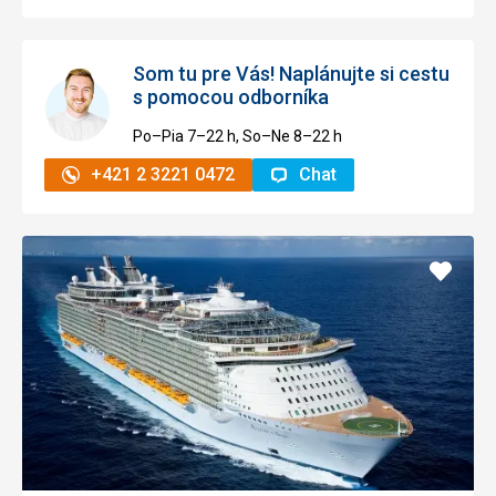
Som tu pre Vás! Naplánujte si cestu
s pomocou odborníka
Po–Pia 7–⁠⁠⁠⁠⁠⁠22 h, So–Ne 8–⁠⁠⁠⁠⁠⁠22 h
+421 2 3221 0472
Chat
Pridať
do
obľúb