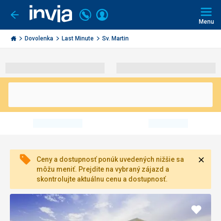
Volajte
Prihlásiť
Ísť
späť
+421
Menu
sa
2
Invia.sk
3221
Dovolenka
Last Minute
Sv. Martin
0491
Zavri
Ceny a dostupnosť ponúk uvedených nižšie sa
môžu meniť. Prejdite na vybraný zájazd a
skontrolujte aktuálnu cenu a dostupnosť.
Pridať
do