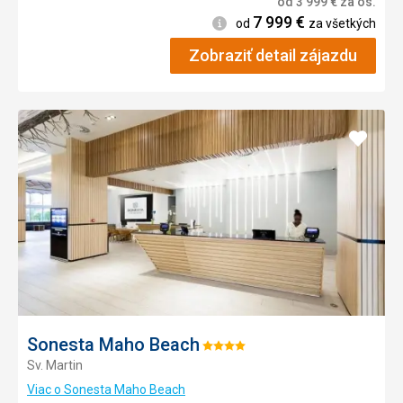
od
3 999
€
za os.
7 999
€
Informácie
od
za všetkých
Zobraziť detail zájazdu
Pridať
do
obľúb
Sonesta Maho Beach
Hodnotenie:
Sv. Martin
4/5
Viac o Sonesta Maho Beach