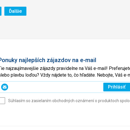
ránka
Stránka
Ďalšie
Ponuky najlepších zájazdov na e-mail
Tie najzaujímavejšie zájazdy pravidelne na Váš e-mail! Preferuj
alebo plavbu loďou? Vždy nájdete to, čo hľadáte. Nebojte, Váš 
Zadajte
Prihlásiť
svoj
e-
Súhlasím so zasielaním obchodných oznámení o produktoch spoločno
mail
(povinné)