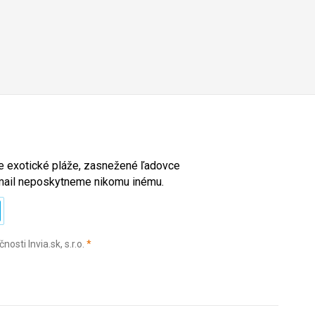
ete exotické pláže, zasnežené ľadovce
e-mail neposkytneme nikomu inému.
(povinné)
sti Invia.sk, s.r.o.
*