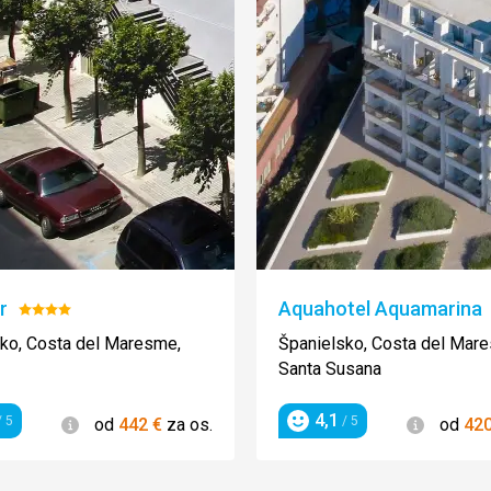
r
Aquahotel Aquamarina
Hodnotenie:
4/5
ko, Costa del Maresme,
Španielsko, Costa del Mar
Santa Susana
4,1
Informácie
Informác
 5
/ 5
od
442
€
za os.
od
42
enie
Hodnotenie