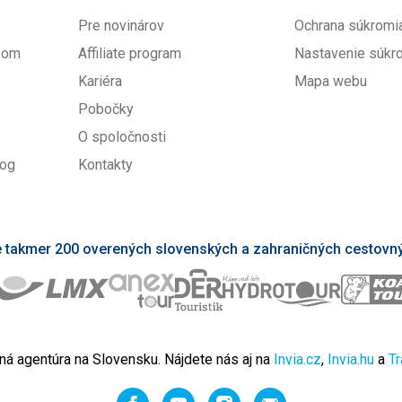
Pre novinárov
Ochrana súkromi
upom
Affiliate program
Nastavenie súkr
Kariéra
Mapa webu
Pobočky
O spoločnosti
log
Kontakty
takmer 200 overených slovenských a zahraničných cestovný
ná agentúra na Slovensku. Nájdete nás aj na
Invia.cz
,
Invia.hu
a
Tr