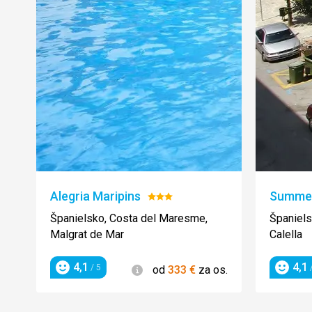
Alegria Maripins
Summe
Hodnotenie:
3/5
Španielsko, Costa del Maresme,
Španiels
Malgrat de Mar
Calella
4,1
4,1
Informácie
/ 5
/
od
333
€
za os.
Hodnotenie
Hodnot