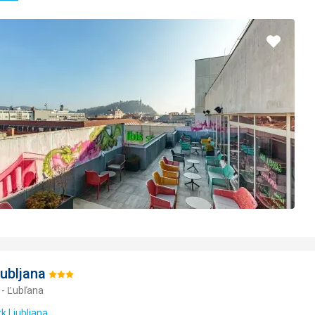
Pridať
do
obľúbe
jubljana
Hodnotenie:
 - Ľubľana
3/5
rk Ljubljana