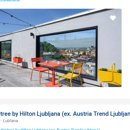
Pridať
do
obľúbe
tree by Hilton Ljubljana (ex. Austria Trend Ljublja
 - Ľubľana