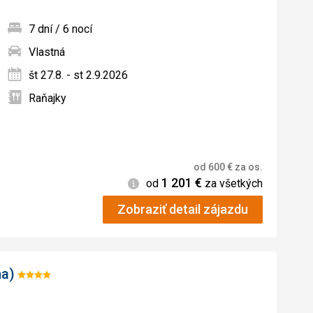
7 dní / 6 nocí
Vlastná
ných
št 27.8. - st 2.9.2026
Raňajky
od
600
€
za os.
1 201
€
Informácie
od
za všetkých
Zobraziť detail zájazdu
na)
Hodnotenie:
4/5