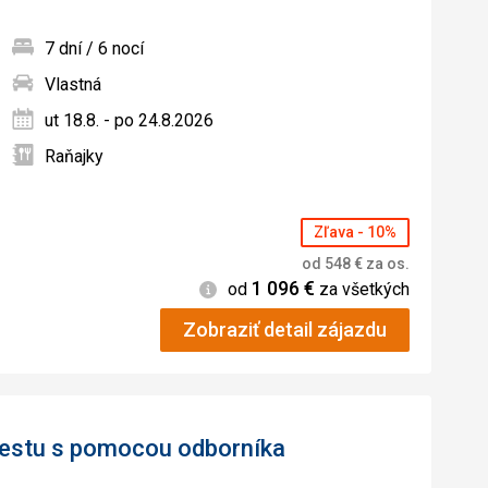
7 dní / 6 nocí
Vlastná
ných
ut 18.8. - po 24.8.2026
Raňajky
Zľava - 10%
od
548
€
za os.
1 096
€
Informácie
od
za všetkých
Zobraziť detail zájazdu
 cestu s pomocou odborníka