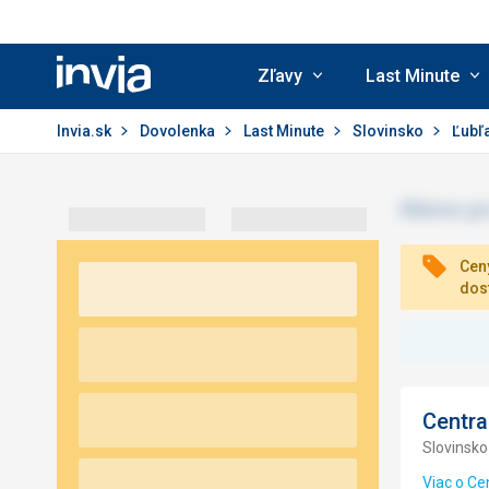
Zľavy
Last Minute
Invia.sk
Invia.sk
Dovolenka
Last Minute
Slovinsko
Ľubľ
Ceny
dos
Centra
Slovinsko
Viac o Ce