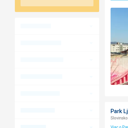
Park L
Slovinsko
Viac o Pa