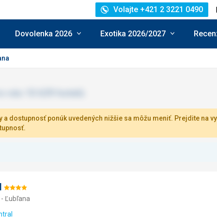
Volajte +421 2 3221 0490
Dovolenka 2026
Exotika 2026/2027
Recenz
ana
 a dostupnosť ponúk uvedených nižšie sa môžu meniť. Prejdite na vy
tupnosť.
l
Hodnotenie:
 - Ľubľana
4/5
ntral