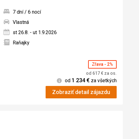
7 dní / 6 nocí
Vlastná
ných
st 26.8. - ut 1.9.2026
Raňajky
Zľava - 2%
od
617
€
za os.
1 234
€
Informácie
od
za všetkých
Zobraziť detail zájazdu