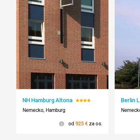
NH Hamburg Altona
Berlin 
Hodnotenie:
4/5
Nemecko, Hamburg
Nemecko,
Informácie
od
925
€
za os.