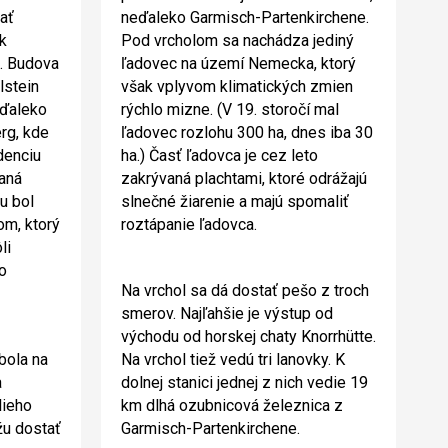
ať
neďaleko Garmisch-Partenkirchene.
k
Pod vrcholom sa nachádza jediný
. Budova
ľadovec na území Nemecka, ktorý
lstein
však vplyvom klimatických zmien
eďaleko
rýchlo mizne. (V 19. storočí mal
rg, kde
ľadovec rozlohu 300 ha, dnes iba 30
denciu
ha.) Časť ľadovca je cez leto
aná
zakrývaná plachtami, ktoré odrážajú
u bol
slnečné žiarenie a majú spomaliť
om, ktorý
roztápanie ľadovca.
li
to
Na vrchol sa dá dostať pešo z troch
smerov. Najľahšie je výstup od
východu od horskej chaty Knorrhütte.
bola na
Na vrchol tiež vedú tri lanovky. K
a
dolnej stanici jednej z nich vedie 19
lieho
km dlhá ozubnicová železnica z
žu dostať
Garmisch-Partenkirchene.