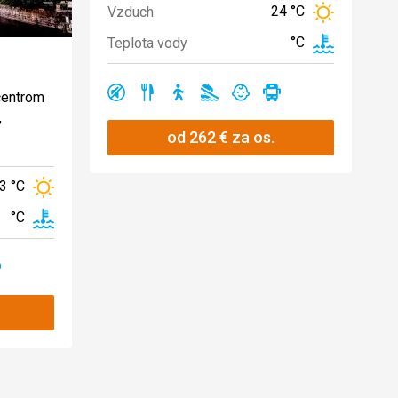
24 °C
Vzduch
°C
Teplota vody
centrom
Ano
Ano
Ano
Ano
Ano
Ano
,
od
262
€
za os.
3 °C
°C
no