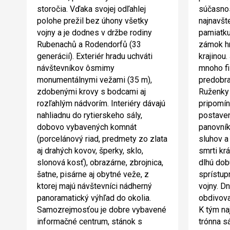
storočia. Vďaka svojej odľahlej
súčasnos
polohe prežil bez úhony všetky
najnavšt
vojny a je dodnes v držbe rodiny
pamiatk
Rubenachů a Rodendorfů (33
zámok hr
generácií). Exteriér hradu uchváti
krajinou
návštevníkov ôsmimy
mnoho fi
monumentálnymi vežami (35 m),
predobra
zdobenými krovy s bodcami aj
Ruženky
rozľahlým nádvorím. Interiéry dávajú
pripomín
nahliadnu do rytierskeho sály,
postaven
dobovo vybavených komnát
panovník
(porcelánový riad, predmety zo zlata
sluhov a
aj drahých kovov, šperky, sklo,
smrti kr
slonová kosť), obrazárne, zbrojnica,
dlhú dob
šatne, pisárne aj obytné veže, z
sprístup
ktorej majú návštevníci nádherný
vojny. D
panoramatický výhľad do okolia.
obdivova
Samozrejmosťou je dobre vybavené
K tým na
informačné centrum, stánok s
trónna s