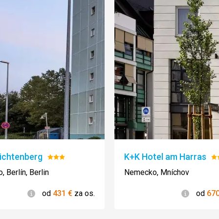
Lichtenberg
K+K Hotel am Harras
Hodnotenie:
H
3/5
4
 Berlín, Berlin
Nemecko, Mníchov
Informácie
Informác
od
431
€
za os.
od
67