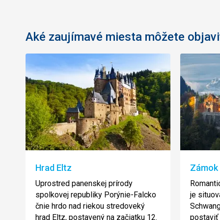
Aké zaujímavé miesta môžete objavi
Hrad Eltz
Zámok 
Uprostred panenskej prírody
Romanti
spolkovej republiky Porýnie-Falcko
je situo
čnie hrdo nad riekou stredoveký
Schwanga
hrad Eltz, postavený na začiatku 12.
postaviť