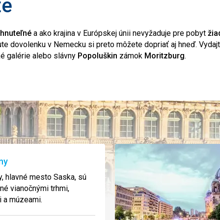
te
ahnuteľné
a ako krajina v Európskej únii nevyžaduje pre pobyt
žia
ute dovolenku v Nemecku si preto môžete dopriať aj hneď. Vydaj
é galérie alebo slávny
Popoluškin
zámok
Moritzburg
.
ny
, hlavné mesto Saska, sú
né vianočnými trhmi,
i a múzeami.