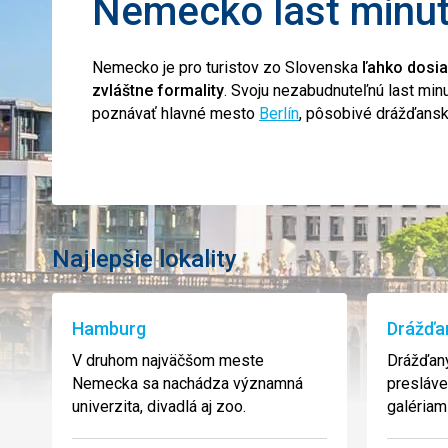
Nemecko last minu
Nemecko je pro turistov zo Slovenska
ľahko dosi
zvláštne formality
. Svoju nezabudnuteľnú last min
poznávať hlavné mesto
Berlín
, pôsobivé drážďansk
Najlepšie lokality
Hamburg
Drážďa
V druhom najväčšom meste
Drážďany
Nemecka sa nachádza významná
presláve
univerzita, divadlá aj zoo.
galériam