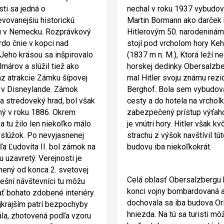
ti sa jedná o
nechal v roku 1937 vybudov
evovanejšiu historickú
Martin Bormann ako darček 
u v Nemecku. Rozprávkový
Hitlerovým 50. narodeninám
do čnie v kopci nad
stojí pod vrcholom hory Keh
. Jeho krásou sa inšpirovalo
(1837 m n. M.), Ktorá leží n
lmárov a slúžil tiež ako
horskej dedinky Obersalzbe
z atrakcie Zámku šípovej
mal Hitler svoju známu rezi
 v Disneylande. Zámok
Berghof. Bola sem vybudov
a stredoveký hrad, bol však
cesty a do hotela na vrcholk
ý v roku 1886. Okrem
zabezpečený prístup výťah
a tu žilo len niekoľko málo
je vnútri hory. Hitler však kvô
 slúžok. Po nevyjasnenej
strachu z výšok navštívil tú
áľa Ľudovíta II. bol zámok na
budovu iba niekoľkokrát.
u uzavretý. Verejnosti je
nený od konca 2. svetovej
Celá oblasť Obersalzbergu 
nešní návštevníci tu môžu
konci vojny bombardovaná 
ť bohato zdobené interiéry.
dochovala sa iba budova Or
jkrajším patrí bezpochyby
hniezda. Na tú sa turisti mô
ála, zhotovená podľa vzoru