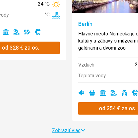
24 °C
°C
vody
Berlín
Hlavné mesto Nemecka je 
no
Ano
Ano
Ano
Ano
kultúry a zábavy s múzeami
od
328
€
za os.
galériami a dvomi zoo.
2
Vzduch
Teplota vody
Ano
Ano
Ano
Ano
Ano
A
od
354
€
za os.
Zobraziť viac