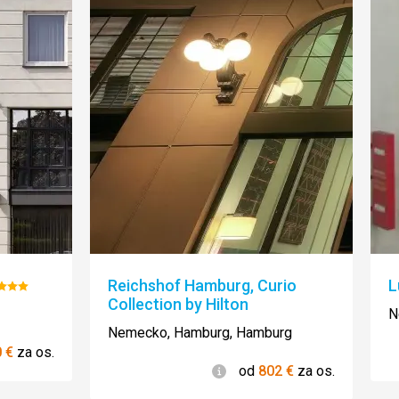
Reichshof Hamburg, Curio
L
odnotenie:
Collection by Hilton
/5
N
Nemecko, Hamburg, Hamburg
ie
0
€
za os.
Informácie
od
802
€
za os.