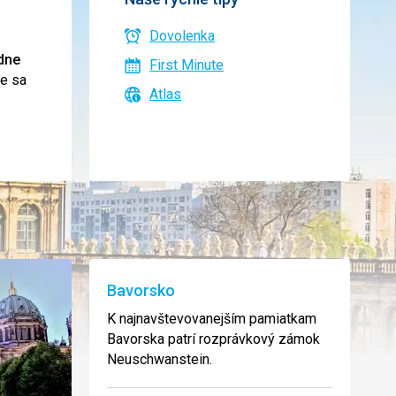
Dovolenka
dne
First Minute
te sa
Atlas
Bavorsko
K najnavštevovanejším pamiatkam
Bavorska patrí rozprávkový zámok
Neuschwanstein.