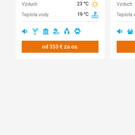
23 °C
Vzduch
Vzduch
19 °C
Teplota vody
Teplota 
Ano
Ano
Ano
Ano
Ano
Ano
Ano
A
od
353
€
za os.