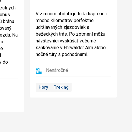
y
iestnych
V zimnom období je tu k dispozícii
tobus
mnoho kilometrov perfektne
ú bránu
udržiavaných zjazdoviek a
dovaný
bežeckých trás. Po zotmení môžu
iezda. Na
návštevníci vyskúšať večerné
po
sánkovanie v Ehrwalder Alm alebo
ie
nočné túry s pochodňami.
i
y do
Nenáročné
Hory
Treking