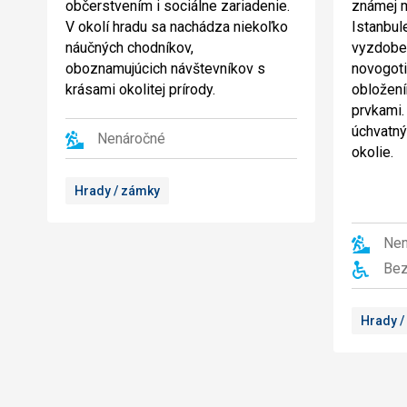
občerstvením i sociálne zariadenie.
známej m
V okolí hradu sa nachádza niekoľko
Istanbule
náučných chodníkov,
vyzdobe
oboznamujúcich návštevníkov s
novogot
krásami okolitej prírody.
obložení
prvkami.
úchvatný
Nenáročné
okolie.
Hrady / zámky
Nen
Bez
Hrady /