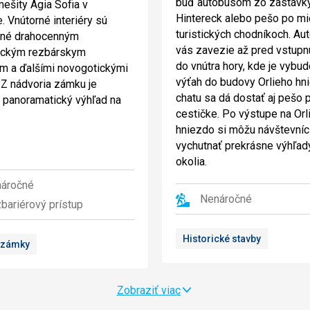
buď autobusom zo zastávk
ešity Agia Sofia v
Hintereck alebo pešo po m
. Vnútorné interiéry sú
turistických chodníkoch. Au
né drahocenným
vás zavezie až pred vstupn
ickým rezbárskym
do vnútra hory, kde je vybu
m a ďalšími novogotickými
výťah do budovy Orlieho hn
 Z nádvoria zámku je
chatu sa dá dostať aj pešo 
 panoramatický výhľad na
cestičke. Po výstupe na Orl
hniezdo si môžu návštevníc
vychutnať prekrásne výhľad
okolia.
áročné
Nenáročné
bariérový prístup
Historické stavby
 zámky
Zobraziť viac