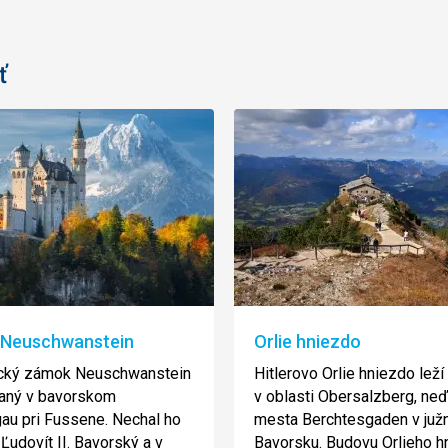
ť
Neuschwanstein
Orlie hniezdo
cký zámok Neuschwanstein
Hitlerovo Orlie hniezdo leží
vaný v bavorskom
v oblasti Obersalzberg, ne
u pri Fussene. Nechal ho
mesta Berchtesgaden v ju
 Ľudovít II. Bavorský a v
Bavorsku. Budovu Orlieho h