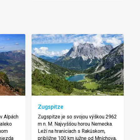
Zugspitze
 v Alpách
Zugspitze je so svojou výškou 2962
ďaleko
m n. M. Najvyššou horou Nemecka.
žnom
Leží na hraniciach s Rakúskom,
niezda
približne 100 km južne od Mníchova,