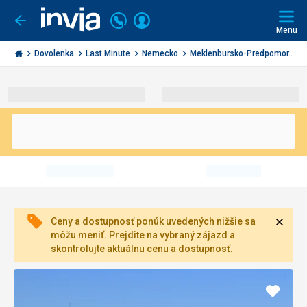
Volajte
Prihlásiť
Ísť
späť
+421
Menu
sa
2
Invia.sk
3221
Dovolenka
Last Minute
Nemecko
Meklenbursko-Predpomor...
0491
Zavri
Ceny a dostupnosť ponúk uvedených nižšie sa
môžu meniť. Prejdite na vybraný zájazd a
skontrolujte aktuálnu cenu a dostupnosť.
Pridať
do