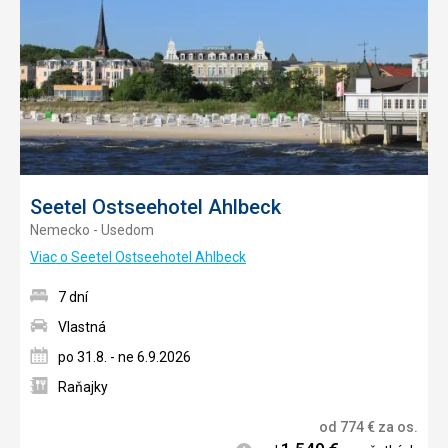
obľúb
Seetel Ostseehotel Ahlbeck
Nemecko - Usedom
Viac o Seetel Ostseehotel Ahlbeck
7 dní
Vlastná
po 31.8. - ne 6.9.2026
Raňajky
od
774
€
za os.