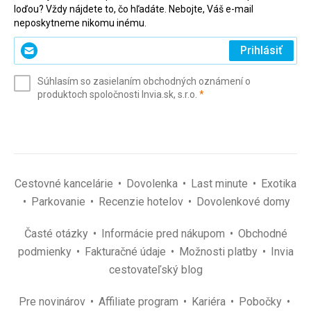
loďou? Vždy nájdete to, čo hľadáte. Nebojte, Váš e-mail
neposkytneme nikomu inému.
Zadajte
Prihlásiť
svoj
e-
Súhlasím so zasielaním obchodných oznámení o
mail
(povinné)
produktoch spoločnosti Invia.sk, s.r.o.
*
(povinné)
*
Cestovné kancelárie
Dovolenka
Last minute
Exotika
Parkovanie
Recenzie hotelov
Dovolenkové domy
Časté otázky
Informácie pred nákupom
Obchodné
podmienky
Fakturačné údaje
Možnosti platby
Invia
cestovateľský blog
Pre novinárov
Affiliate program
Kariéra
Pobočky