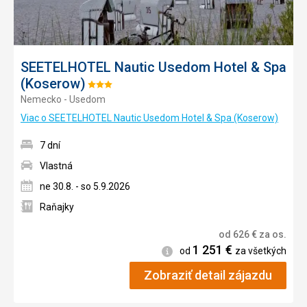
SEETELHOTEL Nautic Usedom Hotel & Spa
(Koserow)
Hodnotenie:
Nemecko - Usedom
3/5
Viac o SEETELHOTEL Nautic Usedom Hotel & Spa (Koserow)
7 dní
Vlastná
ne 30.8. - so 5.9.2026
Raňajky
od
626
€
za os.
1 251
€
Informácie
od
za všetkých
Zobraziť detail zájazdu