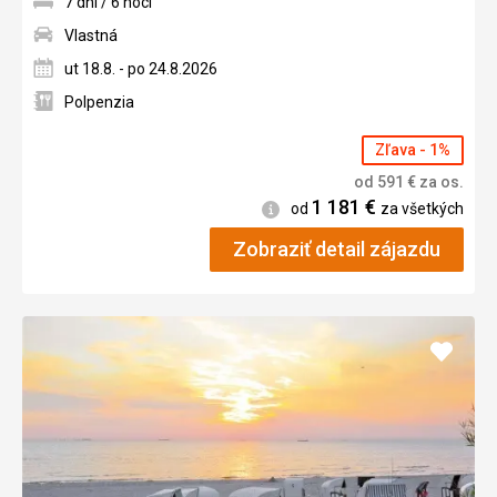
7 dní / 6 nocí
Vlastná
ut 18.8. - po 24.8.2026
Polpenzia
Zľava - 1%
od
591
€
za os.
1 181
€
Informácie
od
za všetkých
Zobraziť detail zájazdu
Pridať
do
obľúb