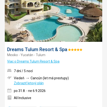
obľúb
Dreams Tulum Resort & Spa
Hodnotenie:
Mexiko - Yucatán - Tulum
5/5
Viac o Dreams Tulum Resort & Spa
7 dní / 5 nocí
Viedeň
Cancún (let má prestupy)
Zobraziť letový plán
po 31.8. - ne 6.9.2026
All Inclusive