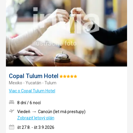
do
obľúb
Copal Tulum Hotel
Hodnotenie:
Mexiko - Yucatán - Tulum
5/5
Viac o Copal Tulum Hotel
8 dní / 6 nocí
Viedeň
Cancún (let má prestupy)
Zobraziť letový plán
št 27.8. - št 3.9.2026