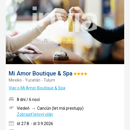
obľúb
Mi Amor Boutique & Spa
Hodnotenie:
Mexiko - Yucatán - Tulum
4/5
Viac o Mi Amor Boutique & Spa
8 dní / 6 nocí
Viedeň
Cancún (let má prestupy)
Zobraziť letový plán
št 27.8. - št 3.9.2026