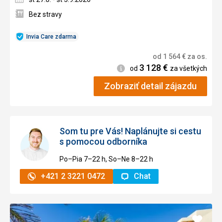
Bez stravy
Invia Care zdarma
od
1 564
€
za os.
3 128
€
Informácie
od
za všetkých
Zobraziť detail zájazdu
Som tu pre Vás! Naplánujte si cestu
s pomocou odborníka
Po–Pia 7–⁠⁠⁠⁠⁠⁠22 h, So–Ne 8–⁠⁠⁠⁠⁠⁠22 h
+421 2 3221 0472
Chat
Pridať