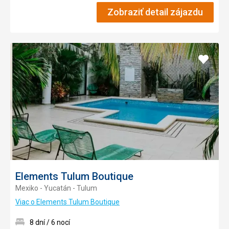
Zobraziť detail zájazdu
Pridať
do
obľúb
Elements Tulum Boutique
Mexiko - Yucatán - Tulum
Viac o Elements Tulum Boutique
8 dní / 6 nocí