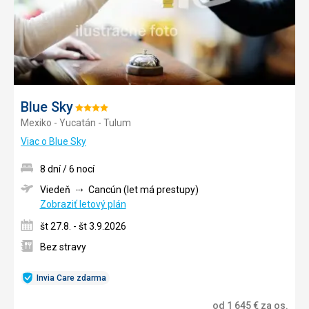
Blue Sky
Hodnotenie:
Mexiko - Yucatán - Tulum
4/5
Viac o Blue Sky
8 dní / 6 nocí
Viedeň
Cancún (let má prestupy)
Zobraziť letový plán
št 27.8. - št 3.9.2026
Bez stravy
Invia Care zdarma
od
1 645
€
za os.