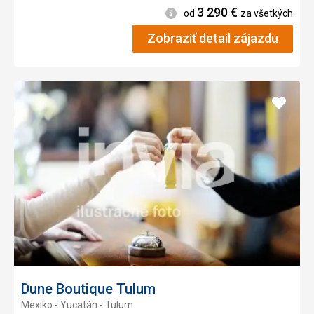
3 290
€
Informácie
od
za všetkých
Zobraziť detail zájazdu
Pridať
do
obľúb
Dune Boutique Tulum
Mexiko - Yucatán - Tulum