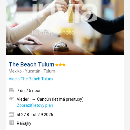
The Beach Tulum
Hodnotenie:
Mexiko - Yucatán - Tulum
3/5
Viac o The Beach Tulum
7 dní / 5 nocí
Viedeň
Cancún (let má prestupy)
Zobraziť letový plán
št 27.8. - st 2.9.2026
Raňajky