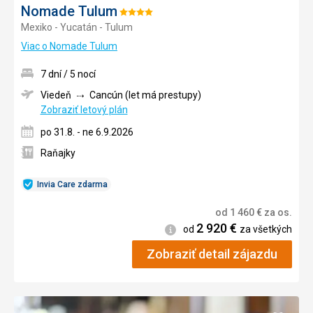
Nomade Tulum
Hodnotenie:
Mexiko - Yucatán - Tulum
4/5
Viac o Nomade Tulum
7 dní / 5 nocí
Viedeň
Cancún (let má prestupy)
Zobraziť letový plán
po 31.8. - ne 6.9.2026
Raňajky
Invia Care zdarma
od
1 460
€
za os.
2 920
€
Informácie
od
za všetkých
Zobraziť detail zájazdu