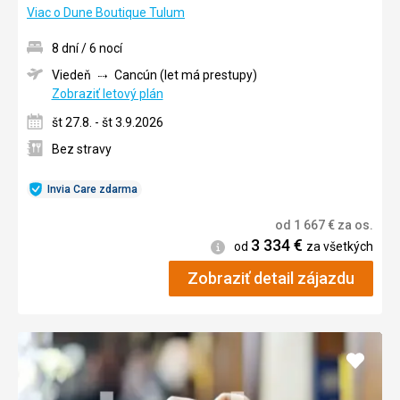
Viac o Dune Boutique Tulum
8 dní / 6 nocí
Viedeň
Cancún (let má prestupy)
Zobraziť letový plán
št 27.8. - št 3.9.2026
Bez stravy
Invia Care zdarma
od
1 667
€
za os.
3 334
€
Informácie
od
za všetkých
Zobraziť detail zájazdu
Pridať
do
obľúb