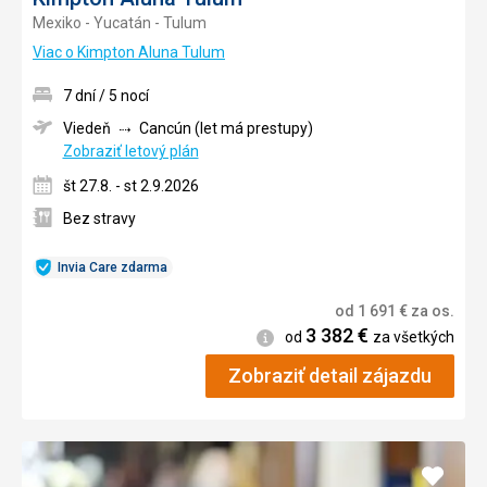
Mexiko - Yucatán - Tulum
Viac o Kimpton Aluna Tulum
7 dní / 5 nocí
Viedeň
Cancún (let má prestupy)
Zobraziť letový plán
št 27.8. - st 2.9.2026
Bez stravy
Invia Care zdarma
od
1 691
€
za os.
3 382
€
Informácie
od
za všetkých
Zobraziť detail zájazdu
Pridať