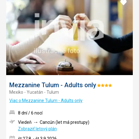
Pridať
do
obľúb
Mezzanine Tulum - Adults only
Hodnotenie:
Mexiko - Yucatán - Tulum
4/5
Viac o Mezzanine Tulum - Adults only
8 dní / 6 nocí
Viedeň
Cancún (let má prestupy)
Zobraziť letový plán
št 27.8. - št 3.9.2026