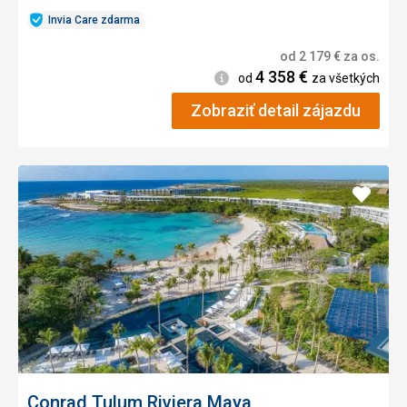
Invia Care zdarma
od
2 179
€
za os.
4 358
€
Informácie
od
za všetkých
Zobraziť detail zájazdu
Pridať
do
obľúb
Conrad Tulum Riviera Maya