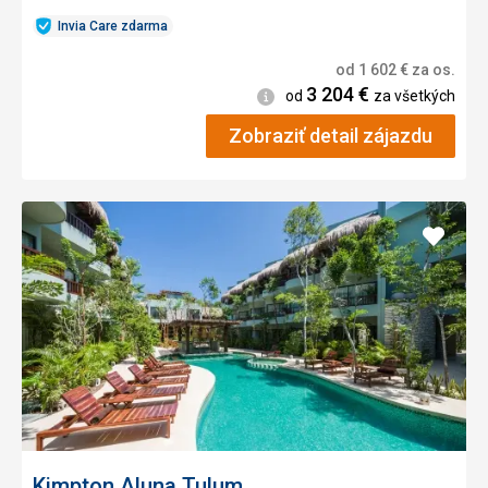
Invia Care zdarma
od
1 602
€
za os.
3 204
€
Informácie
od
za všetkých
Zobraziť detail zájazdu
Pridať
do
obľúb
Kimpton Aluna Tulum