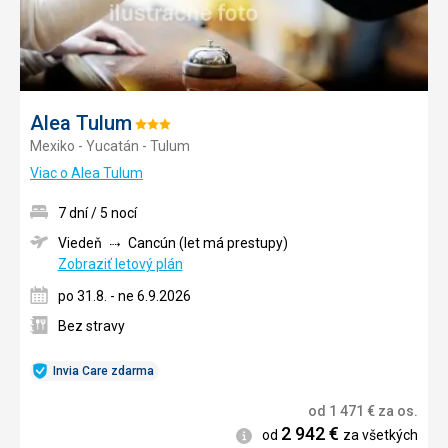
Alea Tulum
Hodnotenie:
Mexiko - Yucatán - Tulum
3/5
Viac o Alea Tulum
7 dní / 5 nocí
Viedeň
Cancún (let má prestupy)
Zobraziť letový plán
po 31.8. - ne 6.9.2026
Bez stravy
Invia Care zdarma
od
1 471
€
za os.
2 942
€
Informácie
od
za všetkých