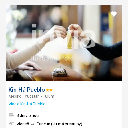
Pridať
do
obľúb
Kin-Há Pueblo
Hodnotenie:
Mexiko - Yucatán - Tulum
2/5
Viac o Kin-Há Pueblo
8 dní / 6 nocí
Viedeň
Cancún (let má prestupy)