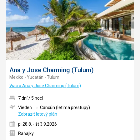
do
obľúb
Ana y Jose Charming (Tulum)
Mexiko - Yucatán - Tulum
Viac o Ana y Jose Charming (Tulum)
7 dní / 5 nocí
Viedeň
Cancún (let má prestupy)
Zobraziť letový plán
pi 28.8. - št 3.9.2026
Raňajky