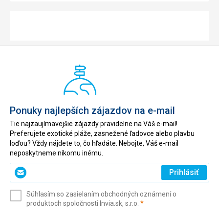
Ponuky najlepších zájazdov na e-mail
Tie najzaujímavejšie zájazdy pravidelne na Váš e-mail!
Preferujete exotické pláže, zasnežené ľadovce alebo plavbu
loďou? Vždy nájdete to, čo hľadáte. Nebojte, Váš e-mail
neposkytneme nikomu inému.
Zadajte
Prihlásiť
svoj
e-
Súhlasím so zasielaním obchodných oznámení o
mail
(povinné)
produktoch spoločnosti Invia.sk, s.r.o.
*
(povinné)
*