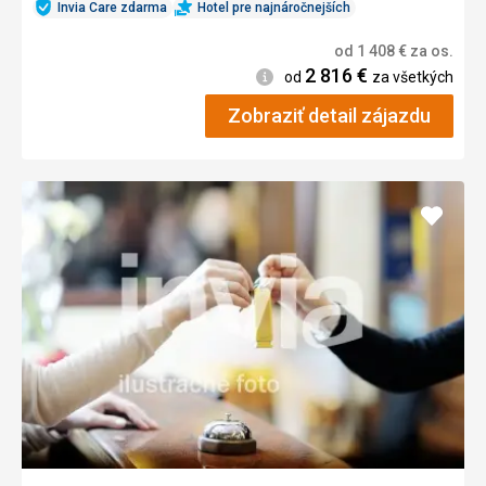
Invia Care zdarma
Hotel pre najnáročnejších
od
1 408
€
za os.
2 816
€
Informácie
od
za všetkých
Zobraziť detail zájazdu
Pridať
do
obľúb