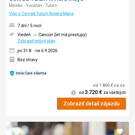
Mexiko - Yucatán - Tulum
Viac o Conrad Tulum Riviera Maya
7 dní / 5 nocí
Viedeň
Cancún (let má prestupy)
Zobraziť letový plán
po 31.8. - ne 6.9.2026
Bez stravy
Invia Care zdarma
od
1 860
€
za os.
3 720
€
Informácie
od
za všetkých
Zobraziť detail zájazdu
Pridať
do