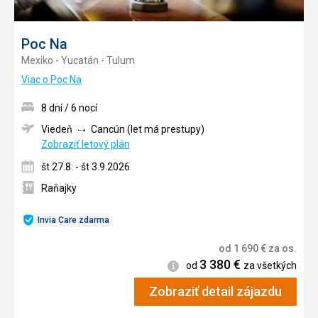
Poc Na
Mexiko - Yucatán - Tulum
Viac o Poc Na
8 dní / 6 nocí
Viedeň
Cancún (let má prestupy)
Zobraziť letový plán
št 27.8. - št 3.9.2026
Raňajky
Invia Care zdarma
od
1 690
€
za os.
3 380
€
Informácie
od
za všetkých
Zobraziť detail zájazdu