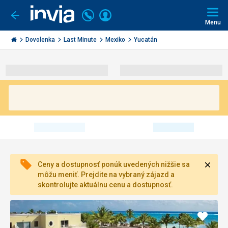
Volajte
Prihlásiť
Ísť
späť
+421
Menu
sa
2
Invia.sk
3221
Dovolenka
Last Minute
Mexiko
Yucatán
0491
Zavri
Ceny a dostupnosť ponúk uvedených nižšie sa
môžu meniť. Prejdite na vybraný zájazd a
skontrolujte aktuálnu cenu a dostupnosť.
Pridať
do