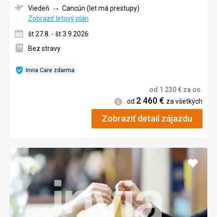
Viedeň
Cancún (let má prestupy)
Zobraziť letový plán
št 27.8. - št 3.9.2026
Bez stravy
Invia Care zdarma
od
1 230
€
za os.
2 460
€
Informácie
od
za všetkých
Zobraziť detail zájazdu
Pridať
do
obľúb