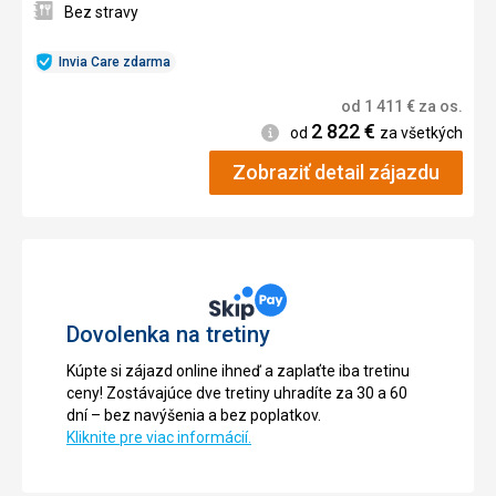
Bez stravy
Invia Care zdarma
od
1 411
€
za os.
2 822
€
Informácie
od
za všetkých
Zobraziť detail zájazdu
Dovolenka na tretiny
Kúpte si zájazd online ihneď a zaplaťte iba tretinu
ceny! Zostávajúce dve tretiny uhradíte za 30 a 60
dní – bez navýšenia a bez poplatkov.
Kliknite pre viac informácií.