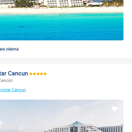
Care zdarma
tar Cancun
Hodnotenie:
 Cancún
5/5
erostar Cancun
Pridať
do
obľúbe