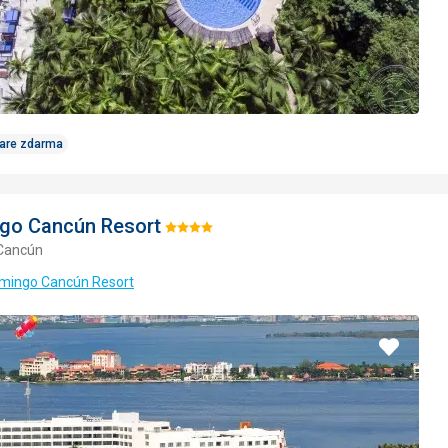
Care zdarma
go Cancún Resort
Hodnotenie:
 Cancún
4/5
amingo Cancún Resort
Pridať
do
obľúbe