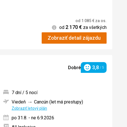
od
1 085
€
za os.
2 170
€
Informácie
od
za všetkých
Zobraziť detail zájazdu
3,8
Dobré
/ 5
Hodnotenie
7 dní / 5 nocí
Viedeň
Cancún (let má prestupy)
ných
Zobraziť letový plán
po 31.8. - ne 6.9.2026