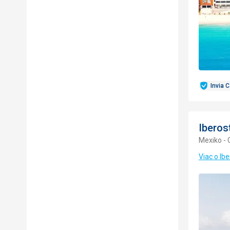
Invia 
Iberos
Mexiko -
Viac o Ib