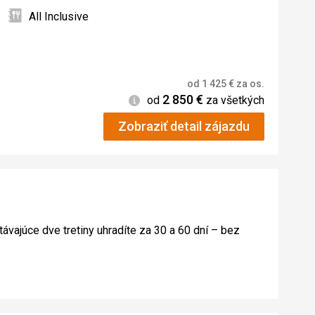
All Inclusive
od
1 425
€
za os.
2 850
€
Informácie
od
za všetkých
Zobraziť detail zájazdu
távajúce dve tretiny uhradíte za 30 a 60 dní – bez