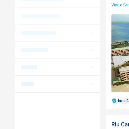
Viac o Gr
Invia 
Riu Ca