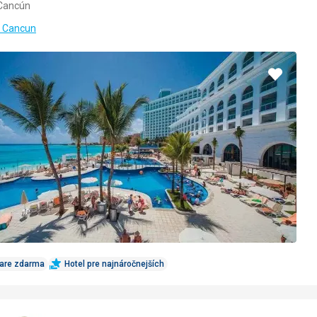
 Cancún
5/5
u Cancun
Pridať
do
obľúbe
Care zdarma
Hotel pre najnáročnejších