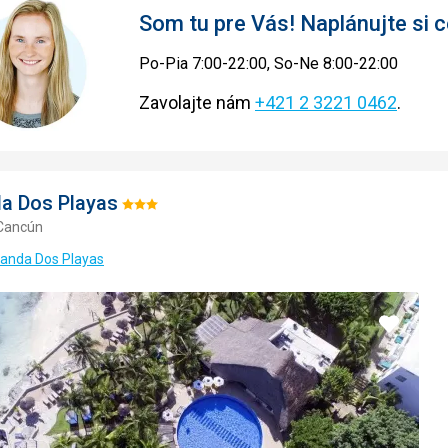
Som tu pre Vás! Naplánujte si
Po-Pia 7:00-22:00, So-Ne 8:00-22:00
Zavolajte nám
+421 2 3221 0462
.
a Dos Playas
Hodnotenie:
 Cancún
3/5
randa Dos Playas
Pridať
do
obľúbe