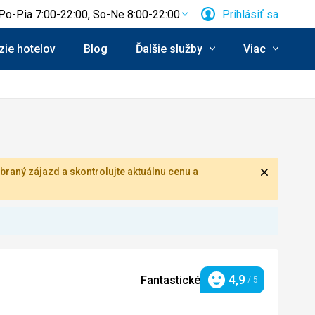
Po-Pia 7:00-22:00, So-Ne 8:00-22:00
Prihlásiť sa
ie hotelov
Blog
Ďalšie služby
Viac
Zavrieť
braný zájazd a skontrolujte aktuálnu cenu a
4,9
Fantastické
/ 5
Hodnotenie