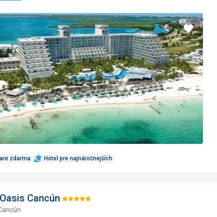
Pridať
do
obľúbe
Care zdarma
Hotel pre najnáročnejších
 Oasis Cancún
Hodnotenie:
 Cancún
5/5