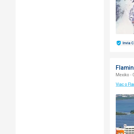
Invia 
Flamin
Mexiko -
Viac o Fl