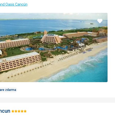
and Oasis Cancún
Pridať
do
obľúbe
Care zdarma
ncun
Hodnotenie: