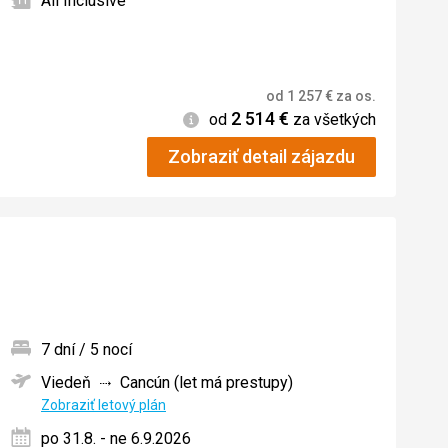
All Inclusive
od
1 257
€
za os.
2 514
€
Informácie
od
za všetkých
Zobraziť detail zájazdu
7 dní / 5 nocí
Viedeň
Cancún (let má prestupy)
ných
Zobraziť letový plán
po 31.8. - ne 6.9.2026