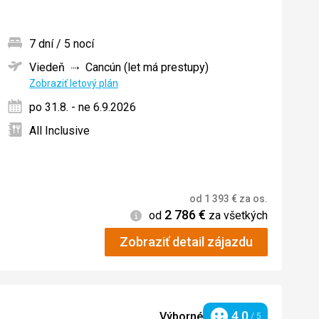
7 dní / 5 nocí
Viedeň
Cancún (let má prestupy)
ných
Zobraziť letový plán
po 31.8. - ne 6.9.2026
All Inclusive
od
1 393
€
za os.
2 786
€
Informácie
od
za všetkých
Zobraziť detail zájazdu
4,0
Výborné
/ 5