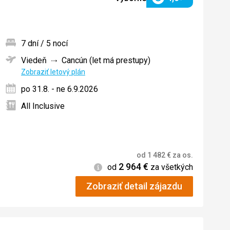
Hodnotenie
7 dní / 5 nocí
Viedeň
Cancún (let má prestupy)
ných
Zobraziť letový plán
po 31.8. - ne 6.9.2026
All Inclusive
od
1 482
€
za os.
2 964
€
Informácie
od
za všetkých
Zobraziť detail zájazdu