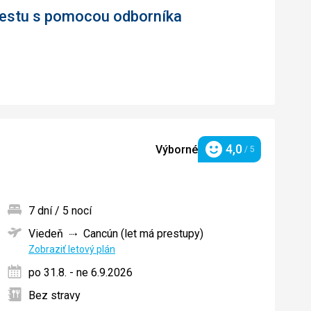
 cestu s pomocou odborníka
4,0
Výborné
/ 5
Hodnotenie
7 dní / 5 nocí
Viedeň
Cancún (let má prestupy)
ných
Zobraziť letový plán
po 31.8. - ne 6.9.2026
Bez stravy