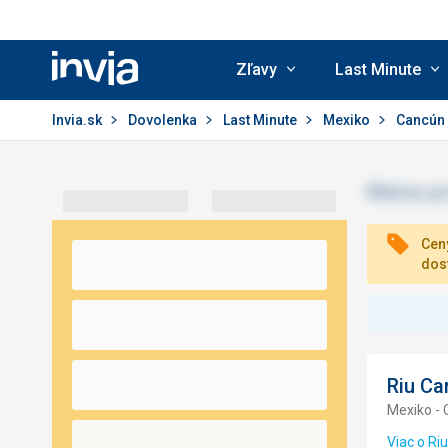
Zľavy
Last Minute
Invia.sk
Invia.sk
Dovolenka
Last Minute
Mexiko
Cancún
Ceny
dos
Riu Ca
Mexiko -
Viac o Ri