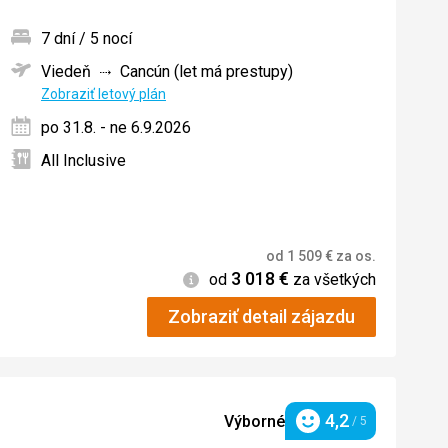
7 dní / 5 nocí
Viedeň
Cancún (let má prestupy)
ných
Zobraziť letový plán
po 31.8. - ne 6.9.2026
All Inclusive
od
1 509
€
za os.
3 018
€
Informácie
od
za všetkých
Zobraziť detail zájazdu
4,2
Výborné
/ 5
Hodnotenie