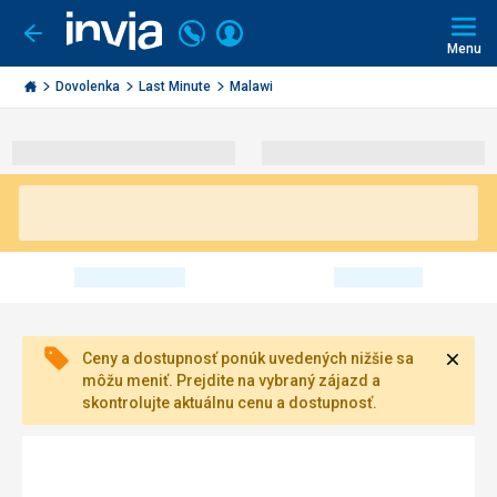
Volajte
Prihlásiť
Ísť
späť
+421
Menu
sa
2
Invia.sk
3221
Dovolenka
Last Minute
Malawi
0491
Zavri
Ceny a dostupnosť ponúk uvedených nižšie sa
môžu meniť. Prejdite na vybraný zájazd a
skontrolujte aktuálnu cenu a dostupnosť.