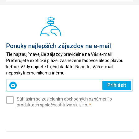
Ponuky najlepších zájazdov na e-mail
Tie najzaujímavejšie zájazdy pravidelne na Váš e-mail!
Preferujete exotické pláže, zasnežené ľadovce alebo plavbu
loďou? Vždy nájdete to, čo hľadáte. Nebojte, Váš e-mail
neposkytneme nikomu inému.
Zadajte
Prihlásiť
svoj
e-
Súhlasím so zasielaním obchodných oznámení o
mail
(povinné)
produktoch spoločnosti Invia.sk, s.r.o.
*
(povinné)
*