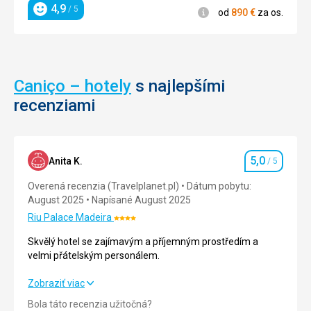
4,9
/ 5
Informácie
od
890
€
za os.
Hodnotenie
Caniço – hotely
s najlepšími
recenziami
5,0
Anita K.
/ 5
Hodnotenie
Overená recenzia (Travelplanet.pl)
Dátum pobytu:
August 2025
Napísané August 2025
Riu Palace Madeira
Hodnotenie:
4/5
Skvělý hotel se zajímavým a příjemným prostředím a
velmi přátelským personálem.
Skvělý hotel se zajímavým a příjemným prostředím a
Zobraziť viac
velmi přátelským personálem.
Bola táto recenzia užitočná?