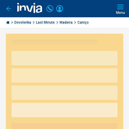
Volajte
Prihlásiť
Ísť
späť
+421
Menu
sa
2
Invia.sk
3221
Dovolenka
Last Minute
Madeira
Caniço
0491