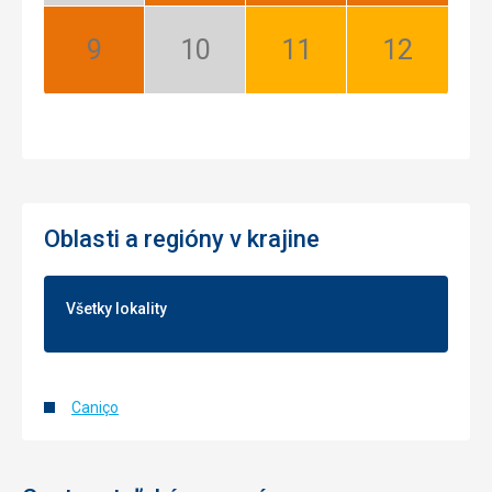
sezóna
September:
Október:
November:
December:
Najlepší
Nízka
Dobrý
Dobrý
sezóna
Oblasti a regióny v krajine
Všetky lokality
Caniço