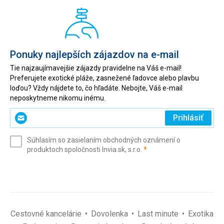
Ponuky najlepších zájazdov na e-mail
Tie najzaujímavejšie zájazdy pravidelne na Váš e-mail!
Preferujete exotické pláže, zasnežené ľadovce alebo plavbu
loďou? Vždy nájdete to, čo hľadáte. Nebojte, Váš e-mail
neposkytneme nikomu inému.
Zadajte
Prihlásiť
svoj
e-
Súhlasím so zasielaním obchodných oznámení o
mail
(povinné)
produktoch spoločnosti Invia.sk, s.r.o.
*
(povinné)
*
Cestovné kancelárie
Dovolenka
Last minute
Exotika