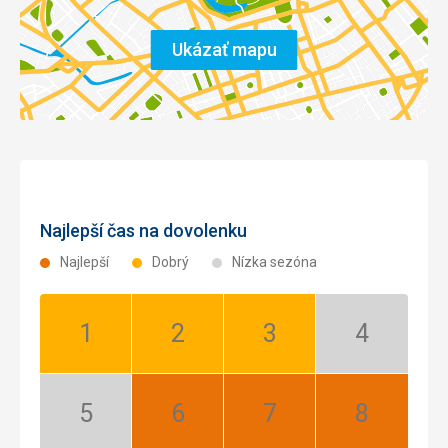
Ukázať mapu
Najlepší čas na dovolenku
Najlepší
Dobrý
Nízka sezóna
Január:
Február:
Marec:
Apríl:
Dobrý
Dobrý
Dobrý
Nízka
sezóna
Máj:
Jún:
Júl:
August:
Nízka
Najlepší
Najlepší
Najlepší