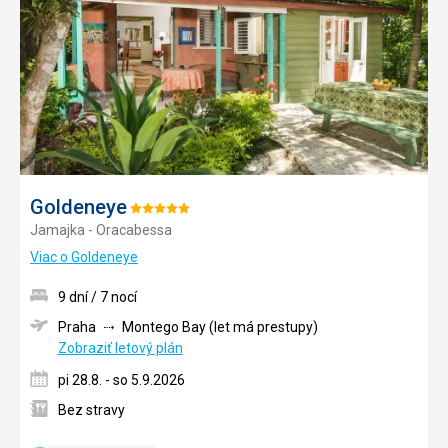
obľúb
Goldeneye
Hodnotenie:
Jamajka - Oracabessa
5/5
Viac o Goldeneye
9 dní / 7 nocí
Praha
Montego Bay (let má prestupy)
Zobraziť letový plán
pi 28.8. - so 5.9.2026
Bez stravy