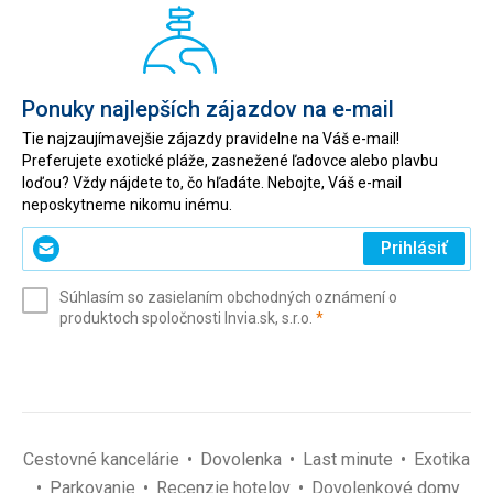
Ponuky najlepších zájazdov na e-mail
Tie najzaujímavejšie zájazdy pravidelne na Váš e-mail!
Preferujete exotické pláže, zasnežené ľadovce alebo plavbu
loďou? Vždy nájdete to, čo hľadáte. Nebojte, Váš e-mail
neposkytneme nikomu inému.
Zadajte
Prihlásiť
svoj
e-
Súhlasím so zasielaním obchodných oznámení o
mail
(povinné)
produktoch spoločnosti Invia.sk, s.r.o.
*
(povinné)
*
Cestovné kancelárie
Dovolenka
Last minute
Exotika
Parkovanie
Recenzie hotelov
Dovolenkové domy