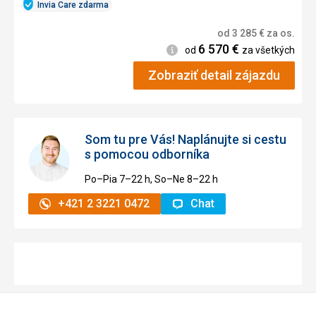
Invia Care zdarma
od
3 285
€
za os.
6 570
€
Informácie
od
za všetkých
Zobraziť detail zájazdu
Som tu pre Vás! Naplánujte si cestu
s pomocou odborníka
Po–Pia 7–⁠⁠⁠⁠⁠⁠22 h, So–Ne 8–⁠⁠⁠⁠⁠⁠22 h
+421 2 3221 0472
Chat