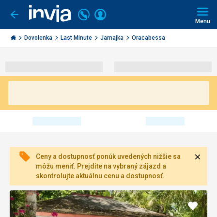
Volajte
Prihlásiť
Ísť
späť
+421
Menu
sa
2
Invia.sk
3221
Dovolenka
Last Minute
Jamajka
Oracabessa
0491
Zavri
Ceny a dostupnosť ponúk uvedených nižšie sa
môžu meniť. Prejdite na vybraný zájazd a
skontrolujte aktuálnu cenu a dostupnosť.
Pridať
do