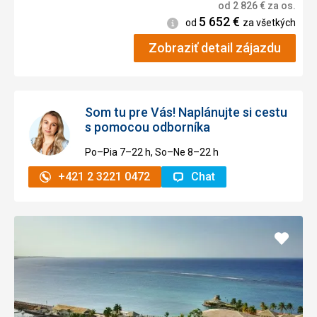
od
2 826
€
za os.
5 652
€
Informácie
od
za všetkých
Zobraziť detail zájazdu
Som tu pre Vás! Naplánujte si cestu
s pomocou odborníka
Po–Pia 7–⁠⁠⁠⁠⁠⁠22 h, So–Ne 8–⁠⁠⁠⁠⁠⁠22 h
+421 2 3221 0472
Chat
Pridať
do
obľúb