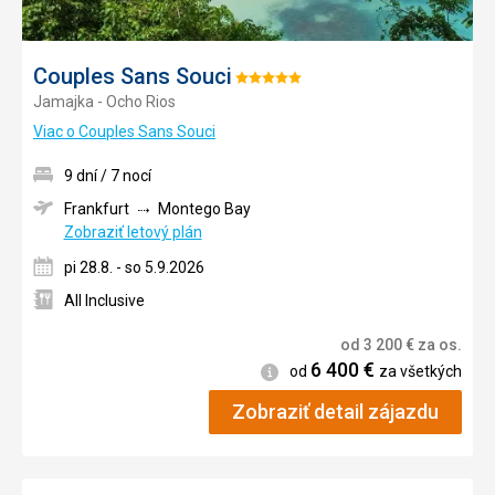
Couples Sans Souci
Hodnotenie:
Jamajka - Ocho Rios
5/5
Viac o Couples Sans Souci
9 dní / 7 nocí
Frankfurt
Montego Bay
Zobraziť letový plán
pi 28.8. - so 5.9.2026
All Inclusive
od
3 200
€
za os.
6 400
€
Informácie
od
za všetkých
Zobraziť detail zájazdu