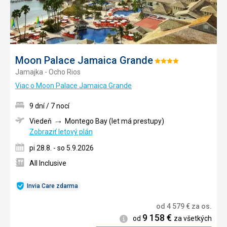
Moon Palace Jamaica Grande
Hodnotenie:
Jamajka - Ocho Rios
4/5
Viac o Moon Palace Jamaica Grande
9 dní / 7 nocí
Viedeň
Montego Bay (let má prestupy)
Zobraziť letový plán
pi 28.8. - so 5.9.2026
All Inclusive
Invia Care zdarma
od
4 579
€
za os.
9 158
€
Informácie
od
za všetkých