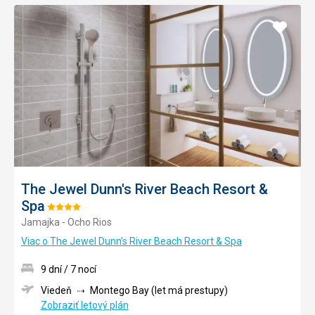
Pridať
do
obľúb
The Jewel Dunn's River Beach Resort &
Spa
Hodnotenie:
Jamajka - Ocho Rios
4/5
Viac o The Jewel Dunn's River Beach Resort & Spa
9 dní / 7 nocí
Viedeň
Montego Bay (let má prestupy)
Zobraziť letový plán