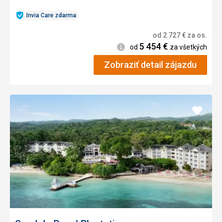
Invia Care zdarma
od
2 727
€
za os.
5 454
€
Informácie
od
za všetkých
Zobraziť detail zájazdu
Pridať
do
obľúb