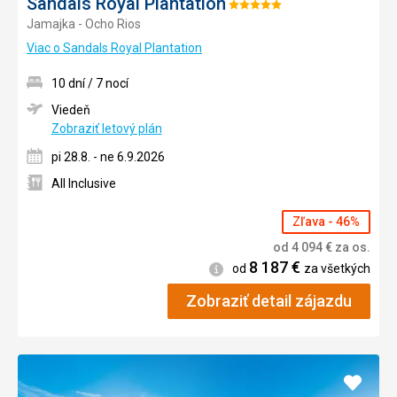
Sandals Royal Plantation
Hodnotenie:
Jamajka - Ocho Rios
5/5
Viac o Sandals Royal Plantation
10 dní / 7 nocí
Viedeň
Zobraziť letový plán
pi 28.8. - ne 6.9.2026
All Inclusive
Zľava - 46%
od
4 094
€
za os.
8 187
€
Informácie
od
za všetkých
Zobraziť detail zájazdu
Pridať
do