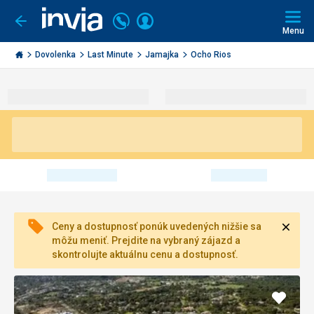
Volajte
Prihlásiť
Ísť
späť
+421
Menu
sa
2
Invia.sk
3221
Dovolenka
Last Minute
Jamajka
Ocho Rios
0491
Zavri
Ceny a dostupnosť ponúk uvedených nižšie sa
môžu meniť. Prejdite na vybraný zájazd a
skontrolujte aktuálnu cenu a dostupnosť.
Pridať
do