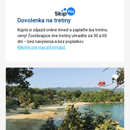
Dovolenka na tretiny
Kúpte si zájazd online ihneď a zaplaťte iba tretinu
ceny! Zostávajúce dve tretiny uhradíte za 30 a 60
dní – bez navýšenia a bez poplatkov.
Kliknite pre viac informácií.
Pridať
do
obľúb