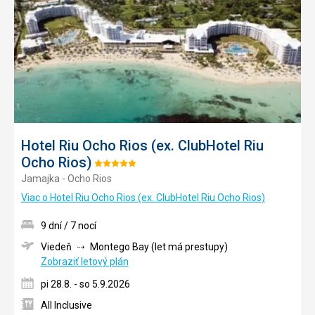
obľúb
Hotel Riu Ocho Rios (ex. ClubHotel Riu
Ocho Rios)
Hodnotenie:
Jamajka - Ocho Rios
5/5
Viac o Hotel Riu Ocho Rios (ex. ClubHotel Riu Ocho Rios)
9 dní / 7 nocí
Viedeň
Montego Bay (let má prestupy)
Zobraziť letový plán
pi 28.8. - so 5.9.2026
All Inclusive