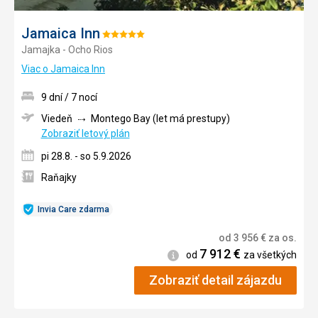
Jamaica Inn
Hodnotenie:
Jamajka - Ocho Rios
5/5
Viac o Jamaica Inn
9 dní / 7 nocí
Viedeň
Montego Bay (let má prestupy)
Zobraziť letový plán
pi 28.8. - so 5.9.2026
Raňajky
Invia Care zdarma
od
3 956
€
za os.
7 912
€
Informácie
od
za všetkých
Zobraziť detail zájazdu