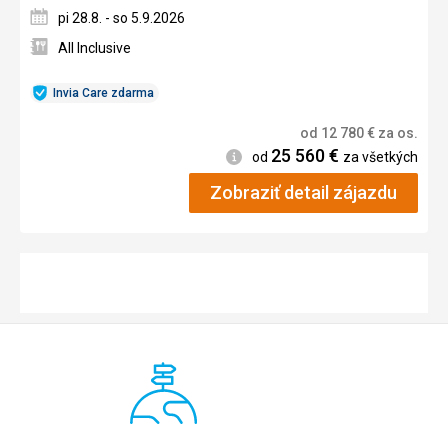
pi 28.8. - so 5.9.2026
All Inclusive
Invia Care zdarma
od
12 780
€
za os.
25 560
€
Informácie
od
za všetkých
Zobraziť detail zájazdu