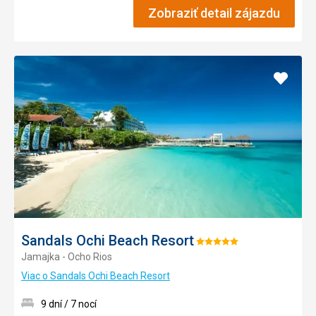
Zobraziť detail zájazdu
Pridať
do
obľúb
Sandals Ochi Beach Resort
Hodnotenie:
Jamajka - Ocho Rios
5/5
Viac o Sandals Ochi Beach Resort
9 dní / 7 nocí