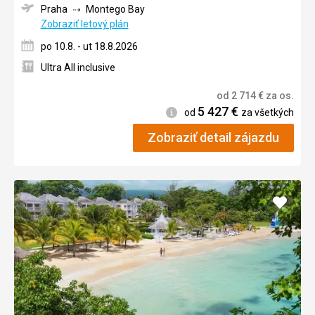
Praha
Montego Bay
Zobraziť letový plán
po 10.8. - ut 18.8.2026
Ultra All inclusive
od
2 714
€
za os.
5 427
€
Informácie
od
za všetkých
Zobraziť detail zájazdu
Pridať
do
obľúb