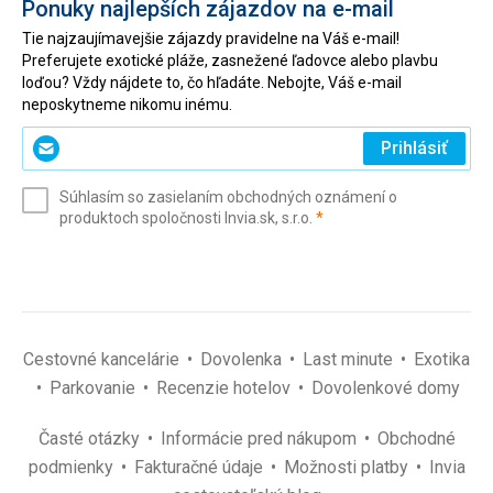
Ponuky najlepších zájazdov na e-mail
Tie najzaujímavejšie zájazdy pravidelne na Váš e-mail!
Preferujete exotické pláže, zasnežené ľadovce alebo plavbu
loďou? Vždy nájdete to, čo hľadáte. Nebojte, Váš e-mail
neposkytneme nikomu inému.
Zadajte
Prihlásiť
svoj
e-
Súhlasím so zasielaním obchodných oznámení o
mail
(povinné)
produktoch spoločnosti Invia.sk, s.r.o.
*
(povinné)
*
Cestovné kancelárie
Dovolenka
Last minute
Exotika
Parkovanie
Recenzie hotelov
Dovolenkové domy
Časté otázky
Informácie pred nákupom
Obchodné
podmienky
Fakturačné údaje
Možnosti platby
Invia