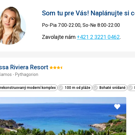
Som tu pre Vás! Naplánujte si
Po-Pia 7:00-22:00, So-Ne 8:00-22:00
Zavolajte nám
+421 2 3221 0462
.
ssa Riviera Resort
Hodnotenie:
Samos - Pythagorion
3.5/5
rekonstruovaný moderní komplex
100 m od pláže
Bohaté snídaně
Pridať
do
obľúbe