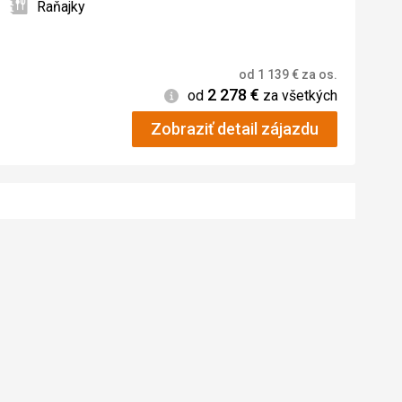
Raňajky
od
1 139
€
za os.
2 278
€
Informácie
od
za všetkých
Zobraziť detail zájazdu