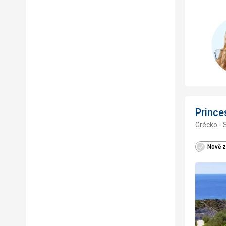
Prince
Grécko - 
Nově z