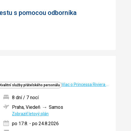
 cestu s pomocou odborníka
Viac o Princessa Riviera Resort
Kvalitní služby přátelského personálu
8 dní / 7 nocí
Praha, Viedeň
Samos
ných
Zobraziť letový plán
po 17.8. - po 24.8.2026