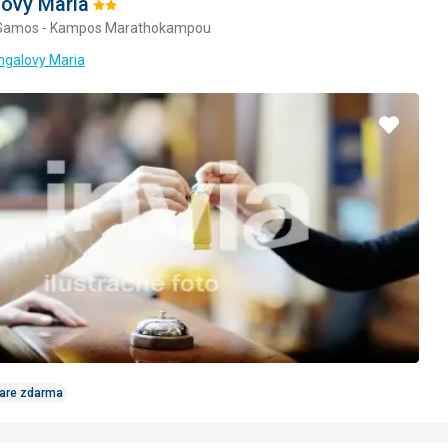
ovy Maria
Hodnotenie:
 Samos - Kampos Marathokampou
2/5
ngalovy Maria
Pridať
do
obľúbe
Care zdarma