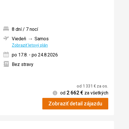
8 dní / 7 nocí
Viedeň
Samos
ných
Zobraziť letový plán
po 17.8. - po 24.8.2026
Bez stravy
od
1 331
€
za os.
2 662
€
Informácie
od
za všetkých
Zobraziť detail zájazdu