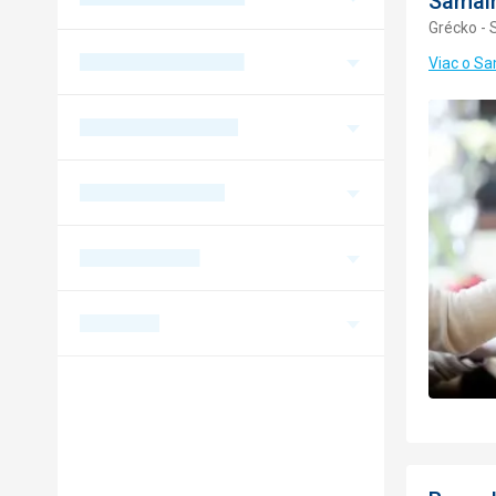
Samain
Grécko - 
Viac o Sa