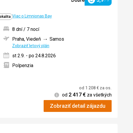
Dobré
/ 5
Hodnotenie
Viac o Limnionas Bay
okalita
8 dní / 7 nocí
Praha, Viedeň
Samos
ných
Zobraziť letový plán
st 2.9. - po 24.8.2026
Polpenzia
od
1 208
€
za os.
2 417
€
Informácie
od
za všetkých
Zobraziť detail zájazdu