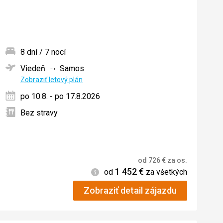
8 dní / 7 nocí
Viedeň
Samos
ných
Zobraziť letový plán
po 10.8. - po 17.8.2026
Bez stravy
od
726
€
za os.
1 452
€
Informácie
od
za všetkých
Zobraziť detail zájazdu