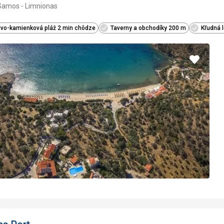
Samos - Limnionas
3/5
vo-kamienková pláž 2 min chôdze
Taverny a obchodíky 200 m
Kľudná l
Pridať
do
obľúbe