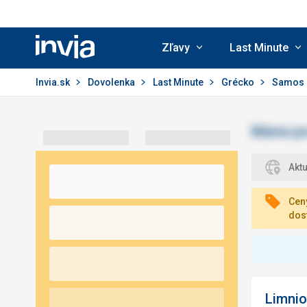
Zľavy
Last Minute
Invia.sk
Invia.sk
Dovolenka
Last Minute
Grécko
Samos
Akt
Ceny
dos
Limnio