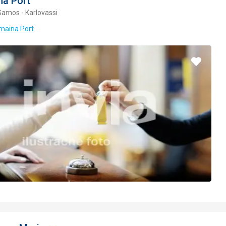
a Port
Samos - Karlovassi
maina Port
Pridať
do
obľúbe