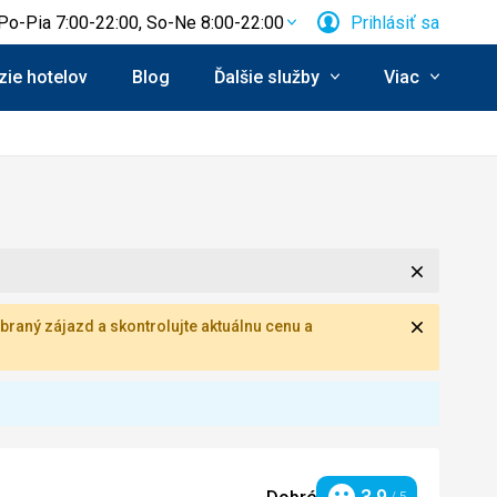
Po-Pia 7:00-22:00, So-Ne 8:00-22:00
Prihlásiť sa
ie hotelov
Blog
Ďalšie služby
Viac
Zavrieť
Zavrieť
braný zájazd a skontrolujte aktuálnu cenu a
3,9