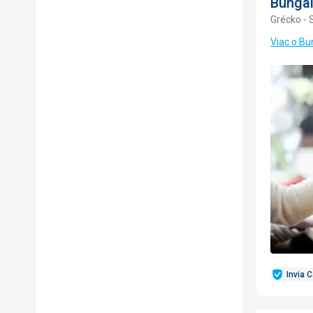
Bungal
Grécko -
Viac o Bu
Invia 