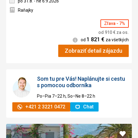
po 31.8. - ne 6.9.2026
Raňajky
Zľava - 7%
od
910
€
za os.
1 821
€
Informácie
od
za všetkých
Zobraziť detail zájazdu
Som tu pre Vás! Naplánujte si cestu
s pomocou odborníka
Po–Pia 7–⁠⁠⁠⁠⁠⁠22 h, So–Ne 8–⁠⁠⁠⁠⁠⁠22 h
+421 2 3221 0472
Chat
Pridať
do