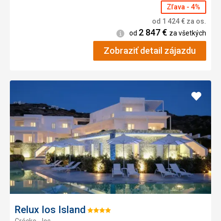
Zľava - 4%
od
1 424
€
za os.
2 847
€
Informácie
od
za všetkých
Zobraziť detail zájazdu
Pridať
do
obľúb
Relux Ios Island
Hodnotenie:
Grécko - Ios