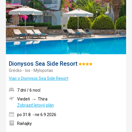
obľúb
Dionysos Sea Side Resort
Hodnotenie:
Grécko - Ios - Mylopotas
4/5
Viac o Dionysos Sea Side Resort
7 dní / 6 nocí
Viedeň
Thira
Zobraziť letový plán
po 31.8. - ne 6.9.2026
Raňajky