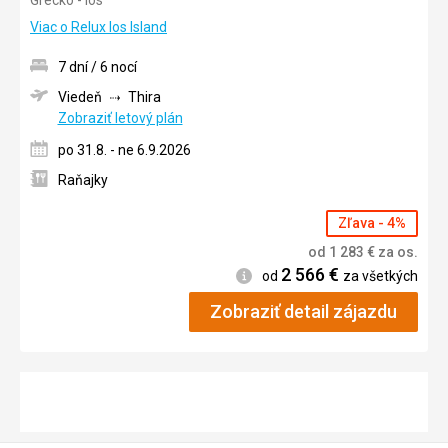
4/5
Viac o Relux Ios Island
7 dní / 6 nocí
Viedeň
Thira
Zobraziť letový plán
po 31.8. - ne 6.9.2026
Raňajky
Zľava - 4%
od
1 283
€
za os.
2 566
€
Informácie
od
za všetkých
Zobraziť detail zájazdu