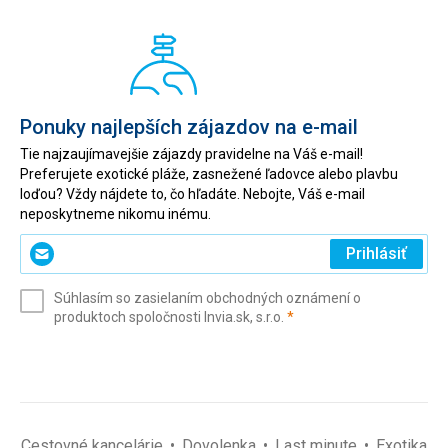
Ponuky najlepších zájazdov na e-mail
Tie najzaujímavejšie zájazdy pravidelne na Váš e-mail!
Preferujete exotické pláže, zasnežené ľadovce alebo plavbu
loďou? Vždy nájdete to, čo hľadáte. Nebojte, Váš e-mail
neposkytneme nikomu inému.
Zadajte
Prihlásiť
svoj
e-
Súhlasím so zasielaním obchodných oznámení o
mail
(povinné)
produktoch spoločnosti Invia.sk, s.r.o.
*
(povinné)
*
Cestovné kancelárie
Dovolenka
Last minute
Exotika