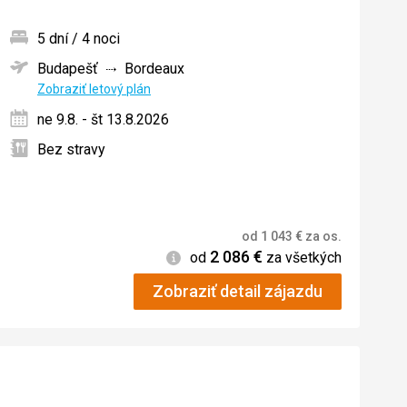
5 dní / 4 noci
Budapešť
Bordeaux
ných
Zobraziť letový plán
ne 9.8. - št 13.8.2026
Bez stravy
od
1 043
€
za os.
2 086
€
Informácie
od
za všetkých
Zobraziť detail zájazdu