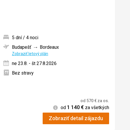
tenie:
5 dní / 4 noci
Budapešť
Bordeaux
ných
Zobraziť letový plán
ne 23.8. - št 27.8.2026
Bez stravy
od
570
€
za os.
1 140
€
Informácie
od
za všetkých
Zobraziť detail zájazdu