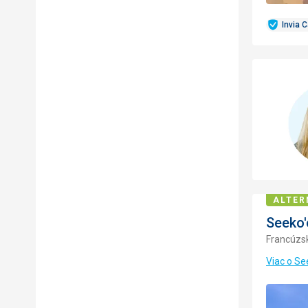
Invia 
ALTER
Seeko'
Francúzs
Viac o Se