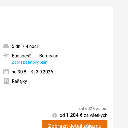
5 dní / 4 noci
Budapešť
Bordeaux
ných
Zobraziť letový plán
ne 30.8. - št 3.9.2026
Raňajky
od
602
€
za os.
1 204
€
Informácie
od
za všetkých
Zobraziť detail zájazdu