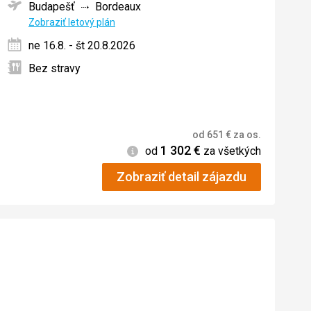
Budapešť
Bordeaux
ných
Zobraziť letový plán
ne 16.8. - št 20.8.2026
Bez stravy
od
651
€
za os.
1 302
€
Informácie
od
za všetkých
Zobraziť detail zájazdu