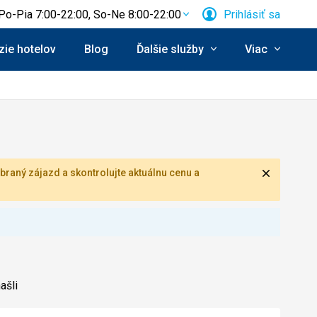
Po-Pia 7:00-22:00, So-Ne 8:00-22:00
Prihlásiť sa
ie hotelov
Blog
Ďalšie služby
Viac
Zavrieť
braný zájazd a skontrolujte aktuálnu cenu a
ašli