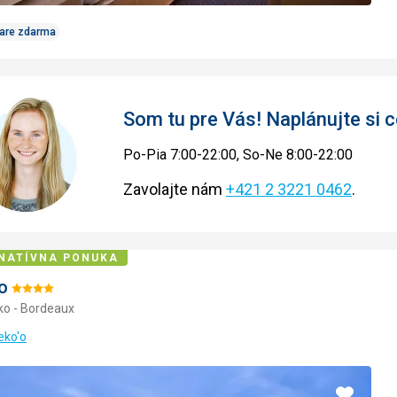
Care zdarma
Som tu pre Vás! Naplánujte si
Po-Pia 7:00-22:00, So-Ne 8:00-22:00
Zavolajte nám
+421 2 3221 0462
.
NATÍVNA PONUKA
o
Hodnotenie:
ko - Bordeaux
4/5
eko'o
Pridať