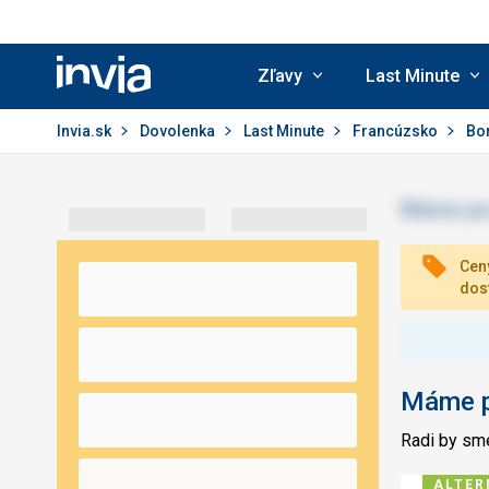
Zľavy
Last Minute
Invia.sk
Invia.sk
Dovolenka
Last Minute
Francúzsko
Bo
Ceny
dos
Máme pr
Radi by sme
ALTER