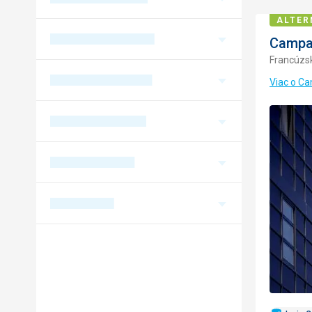
ALTER
Campan
Francúzs
Viac o Ca