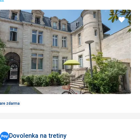
Pridať
do
obľúbe
Care zdarma
Dovolenka na tretiny