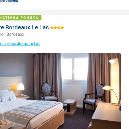
Care zdarma
NATÍVNA PONUKA
e Bordeaux Le Lac
Hodnotenie:
ko - Bordeaux
4/5
rcure Bordeaux Le Lac
Pridať
do
obľúbe