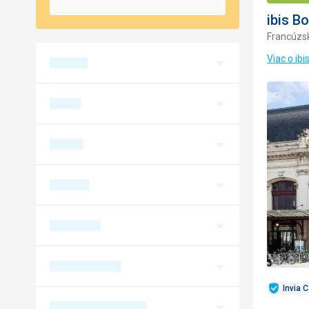
ibis B
Francúzs
Viac o ib
Invia 