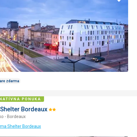
do
obľúbe
Care zdarma
NATÍVNA PONUKA
Shelter Bordeaux
Hodnotenie:
ko - Bordeaux
2/5
ama Shelter Bordeaux