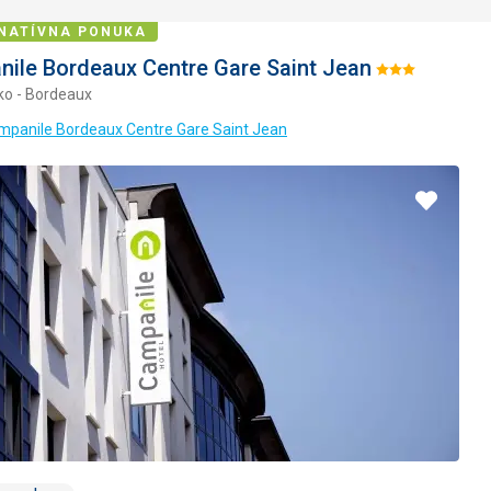
NATÍVNA PONUKA
ile Bordeaux Centre Gare Saint Jean
Hodnotenie:
ko - Bordeaux
3/5
mpanile Bordeaux Centre Gare Saint Jean
Pridať
do
obľúbe