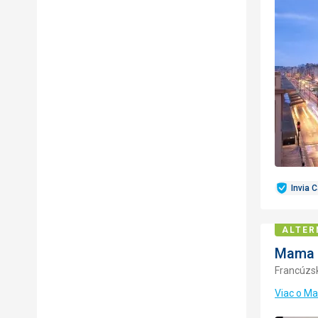
Invia 
ALTER
Mama 
Francúzs
Viac o M