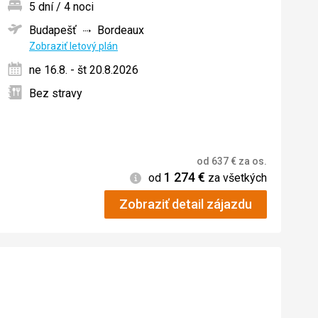
5 dní / 4 noci
Budapešť
Bordeaux
ných
Zobraziť letový plán
ne 16.8. - št 20.8.2026
Bez stravy
od
637
€
za os.
1 274
€
Informácie
od
za všetkých
Zobraziť detail zájazdu