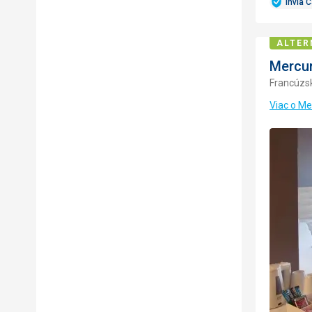
Invia 
ALTER
Mercur
Francúzs
Viac o Me