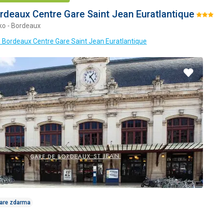
ordeaux Centre Gare Saint Jean Euratlantique
Hodno
ko - Bordeaux
3/5
is Bordeaux Centre Gare Saint Jean Euratlantique
Pridať
do
obľúbe
Care zdarma