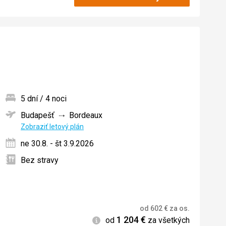
5 dní / 4 noci
Budapešť
Bordeaux
ných
Zobraziť letový plán
ne 30.8. - št 3.9.2026
Bez stravy
od
602
€
za os.
1 204
€
Informácie
od
za všetkých