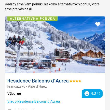
Radi by sme vám ponúkli niekoľko alternatívnych ponúk, ktoré
sme pre vás našli
ALTERNATÍVNA PONUKA
Pridať
do
obľúb
Residence Balcons d´Aurea
Hodnotenie:
Francúzsko - Alpe d´Huez
4/5
4,3
Výborné
/ 5
Hodnotenie
Viac o Residence Balcons d´Aurea