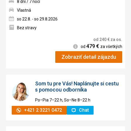
8 dní / 7 nocí
Vlastná
so 22.8. - so 29.8.2026
Bez stravy
od
240
€
za os.
479
€
Informácie
od
za všetkých
Zobraziť detail zájazdu
Som tu pre Vás! Naplánujte si cestu
s pomocou odborníka
Po–Pia 7–⁠⁠⁠⁠⁠⁠22 h, So–Ne 8–⁠⁠⁠⁠⁠⁠22 h
+421 2 3221 0472
Chat