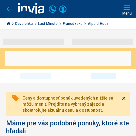
Volajte
Prihlásiť
Ísť
späť
+421
Menu
sa
2
Invia.sk
3221
Dovolenka
Last Minute
Francúzsko
Alpe d´Huez
0491
Zavri
Ceny a dostupnosť ponúk uvedených nižšie sa
môžu meniť. Prejdite na vybraný zájazd a
skontrolujte aktuálnu cenu a dostupnosť.
Máme pre vás podobné ponuky, ktoré ste
hľadali