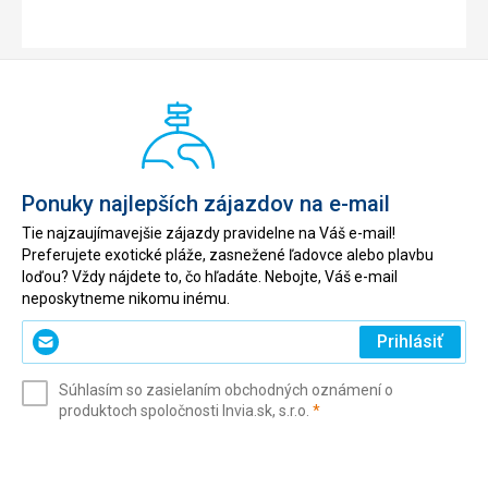
Ponuky najlepších zájazdov na e-mail
Tie najzaujímavejšie zájazdy pravidelne na Váš e-mail!
Preferujete exotické pláže, zasnežené ľadovce alebo plavbu
loďou? Vždy nájdete to, čo hľadáte. Nebojte, Váš e-mail
neposkytneme nikomu inému.
Zadajte
Prihlásiť
svoj
e-
Súhlasím so zasielaním obchodných oznámení o
mail
(povinné)
produktoch spoločnosti Invia.sk, s.r.o.
*
(povinné)
*