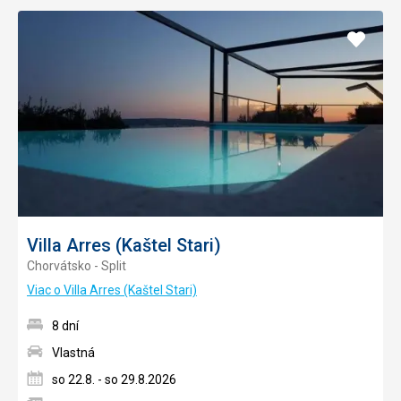
Pridať
do
obľúb
Villa Arres (Kaštel Stari)
Chorvátsko - Split
Viac o Villa Arres (Kaštel Stari)
8 dní
Vlastná
so 22.8. - so 29.8.2026