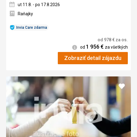
ut 11.8. - po 17.8.2026
Raňajky
Invia Care zdarma
od
978
€
za os.
1 956
€
Informácie
od
za všetkých
Zobraziť detail zájazdu
Pridať
do
obľúb