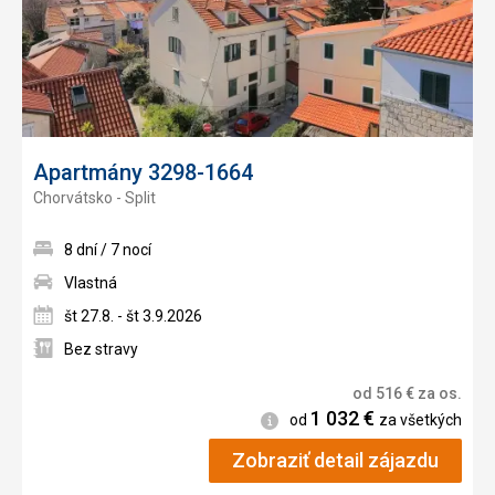
Apartmány 3298-1664
Chorvátsko - Split
8 dní / 7 nocí
Vlastná
št 27.8. - št 3.9.2026
Bez stravy
od
516
€
za os.
1 032
€
Informácie
od
za všetkých
Zobraziť detail zájazdu