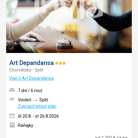
Art Depandansa
Hodnotenie:
Chorvátsko - Split
3/5
Viac o Art Depandansa
7 dní / 6 nocí
Viedeň
Split
Zobraziť letový plán
št 20.8. - st 26.8.2026
Raňajky
od
1 101
€
za os.