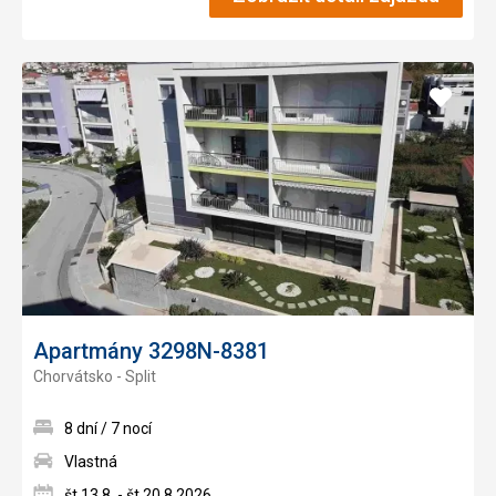
Pridať
do
obľúb
Apartmány 3298N-8381
Chorvátsko - Split
8 dní / 7 nocí
Vlastná
št 13.8. - št 20.8.2026