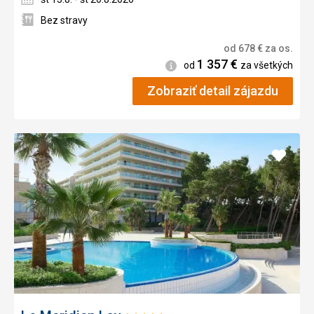
Bez stravy
od
678
€
za os.
1 357
€
Informácie
od
za všetkých
Zobraziť detail zájazdu
Pridať
do
obľúb