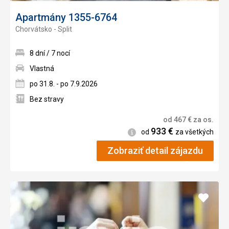
Apartmány 1355-6764
Chorvátsko - Split
8 dní / 7 nocí
Vlastná
po 31.8. - po 7.9.2026
Bez stravy
od
467
€
za os.
933
€
Informácie
od
za všetkých
Zobraziť detail zájazdu
Pridať
do
obľúb