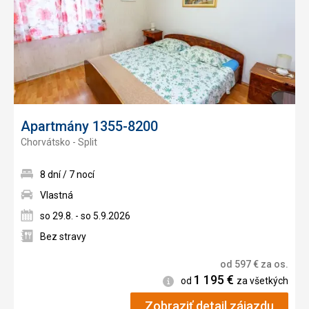
Apartmány 1355-8200
Chorvátsko - Split
8 dní / 7 nocí
Vlastná
so 29.8. - so 5.9.2026
Bez stravy
od
597
€
za os.
1 195
€
Informácie
od
za všetkých
Zobraziť detail zájazdu