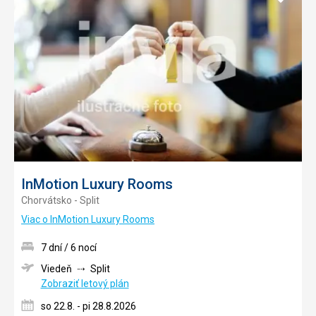
do
obľúb
InMotion Luxury Rooms
Chorvátsko - Split
Viac o InMotion Luxury Rooms
7 dní / 6 nocí
Viedeň
Split
Zobraziť letový plán
so 22.8. - pi 28.8.2026