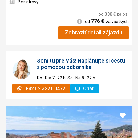
Bez stravy
od
388
€
za os.
776
€
Informácie
od
za všetkých
Zobraziť detail zájazdu
Som tu pre Vás! Naplánujte si cestu
s pomocou odborníka
Po–Pia 7–⁠⁠⁠⁠⁠⁠22 h, So–Ne 8–⁠⁠⁠⁠⁠⁠22 h
+421 2 3221 0472
Chat
Pridať
do
obľúb