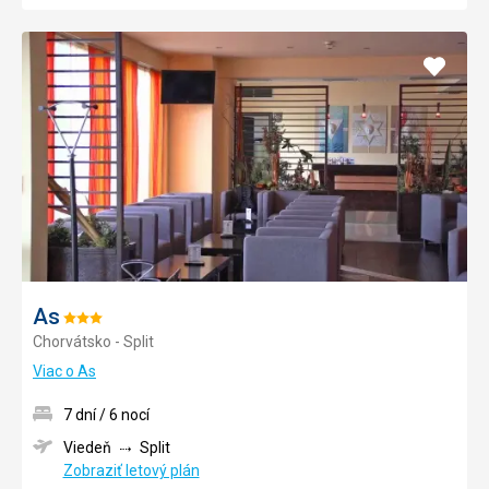
Pridať
do
obľúb
As
Hodnotenie:
Chorvátsko - Split
3/5
Viac o As
7 dní / 6 nocí
Viedeň
Split
Zobraziť letový plán