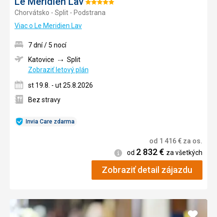
Le Meridien Lav
Hodnotenie:
Chorvátsko - Split - Podstrana
5/5
Viac o Le Meridien Lav
7 dní / 5 nocí
Katovice
Split
Zobraziť letový plán
st 19.8. - ut 25.8.2026
Bez stravy
Invia Care zdarma
od
1 416
€
za os.
2 832
€
Informácie
od
za všetkých
Zobraziť detail zájazdu
Pridať