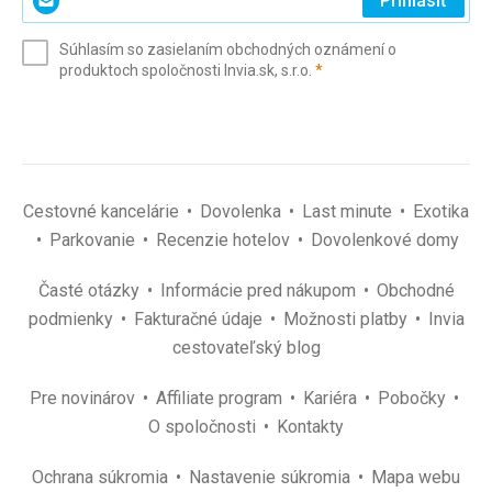
Prihlásiť
svoj
e-
Súhlasím so zasielaním obchodných oznámení o
mail
(povinné)
produktoch spoločnosti Invia.sk, s.r.o.
*
(povinné)
*
Cestovné kancelárie
Dovolenka
Last minute
Exotika
Parkovanie
Recenzie hotelov
Dovolenkové domy
Časté otázky
Informácie pred nákupom
Obchodné
podmienky
Fakturačné údaje
Možnosti platby
Invia
cestovateľský blog
Pre novinárov
Affiliate program
Kariéra
Pobočky
O spoločnosti
Kontakty
Ochrana súkromia
Nastavenie súkromia
Mapa webu