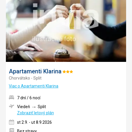
obľúb
Apartamenti Klarina
Hodnotenie:
Chorvátsko - Split
3/5
Viac o Apartamenti Klarina
7 dní / 6 nocí
Viedeň
Split
Zobraziť letový plán
st 2.9. - ut 8.9.2026
Bez stravy