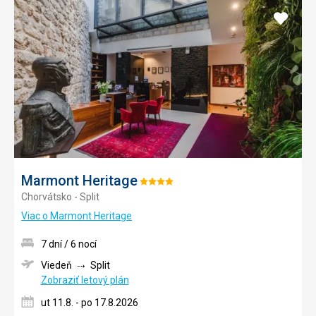
Pridať
do
obľúb
Marmont Heritage
Hodnotenie:
Chorvátsko - Split
4/5
Viac o Marmont Heritage
7 dní / 6 nocí
Viedeň
Split
Zobraziť letový plán
ut 11.8. - po 17.8.2026