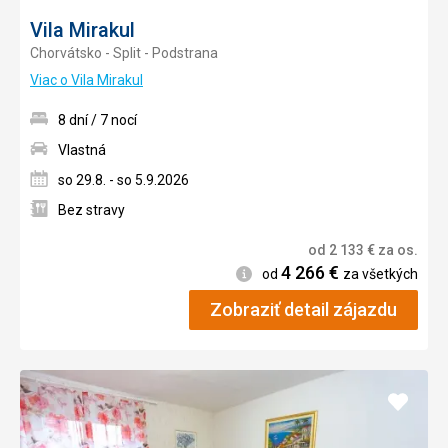
Vila Mirakul
Chorvátsko - Split - Podstrana
Viac o Vila Mirakul
8 dní / 7 nocí
Vlastná
so 29.8. - so 5.9.2026
Bez stravy
od
2 133
€
za os.
4 266
€
Informácie
od
za všetkých
Zobraziť detail zájazdu
Pridať
do
obľúb