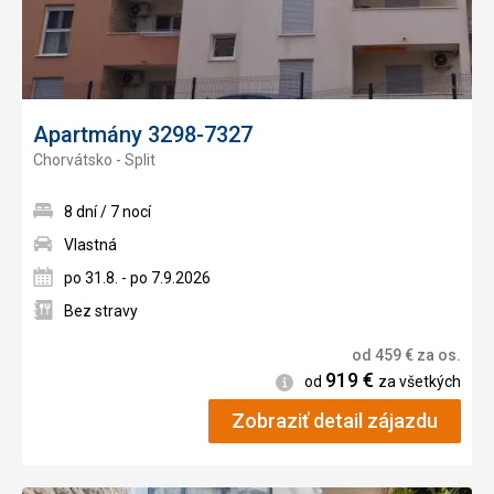
Apartmány 3298-7327
Chorvátsko - Split
8 dní / 7 nocí
Vlastná
po 31.8. - po 7.9.2026
Bez stravy
od
459
€
za os.
919
€
Informácie
od
za všetkých
Zobraziť detail zájazdu