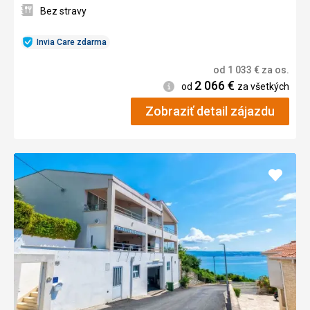
Bez stravy
Invia Care zdarma
od
1 033
€
za os.
2 066
€
Informácie
od
za všetkých
Zobraziť detail zájazdu
Pridať
do
obľúb