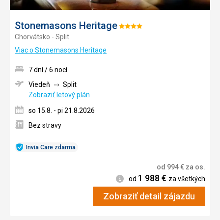
Stonemasons Heritage
Hodnotenie:
Chorvátsko - Split
4/5
Viac o Stonemasons Heritage
7 dní / 6 nocí
Viedeň
Split
Zobraziť letový plán
so 15.8. - pi 21.8.2026
Bez stravy
Invia Care zdarma
od
994
€
za os.
1 988
€
Informácie
od
za všetkých
Zobraziť detail zájazdu