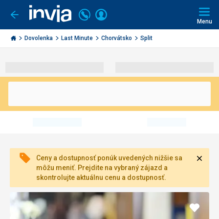
Volajte
Prihlásiť
Ísť
späť
+421
Menu
sa
2
Invia.sk
3221
Dovolenka
Last Minute
Chorvátsko
Split
0491
Zavri
Ceny a dostupnosť ponúk uvedených nižšie sa
môžu meniť. Prejdite na vybraný zájazd a
skontrolujte aktuálnu cenu a dostupnosť.
Pridať
do