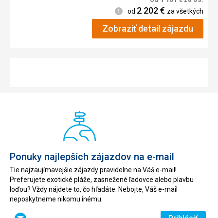
2 202
€
Informácie
od
za všetkých
Zobraziť detail zájazdu
Ponuky najlepších zájazdov na e-mail
Tie najzaujímavejšie zájazdy pravidelne na Váš e-mail!
Preferujete exotické pláže, zasnežené ľadovce alebo plavbu
loďou? Vždy nájdete to, čo hľadáte. Nebojte, Váš e-mail
neposkytneme nikomu inému.
Zadajte