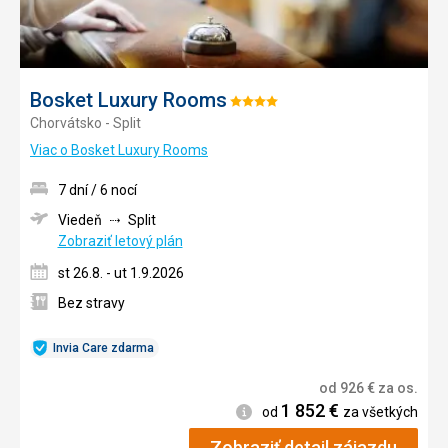
Bosket Luxury Rooms
Hodnotenie:
Chorvátsko - Split
4/5
Viac o Bosket Luxury Rooms
7 dní / 6 nocí
Viedeň
Split
Zobraziť letový plán
st 26.8. - ut 1.9.2026
Bez stravy
Invia Care zdarma
od
926
€
za os.
1 852
€
Informácie
od
za všetkých
Zobraziť detail zájazdu