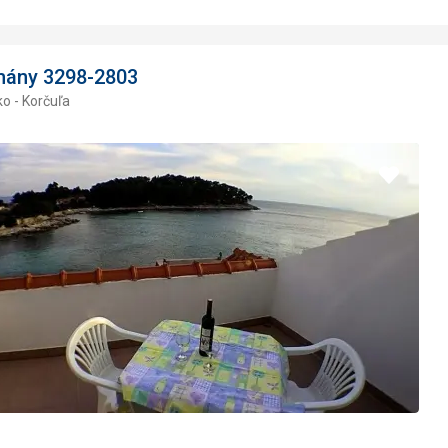
mány 3298-2803
o - Korčuľa
Pridať
do
obľúbe