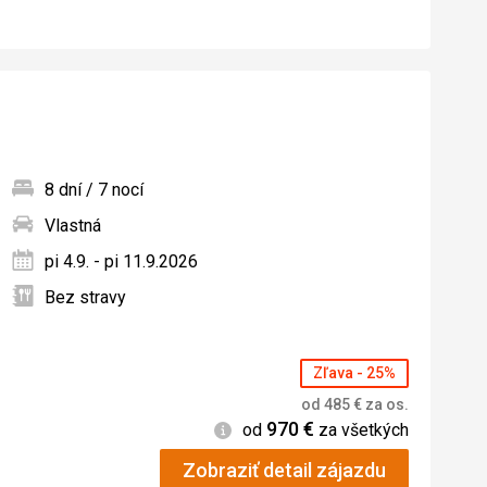
8 dní / 7 nocí
Vlastná
ných
pi 4.9. - pi 11.9.2026
Bez stravy
Zľava - 25%
od
485
€
za os.
970
€
Informácie
od
za všetkých
Zobraziť detail zájazdu