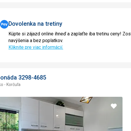
Dovolenka na tretiny
Kúpte si zájazd online ihneď a zaplaťte iba tretinu ceny! Zos
navýšenia a bez poplatkov.
Kliknite pre viac informácií.
zonáda 3298-4685
o - Korčuľa
Pridať
do
obľúbe