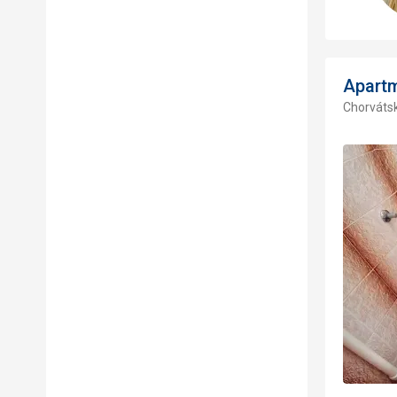
Apart
Chorvátsk