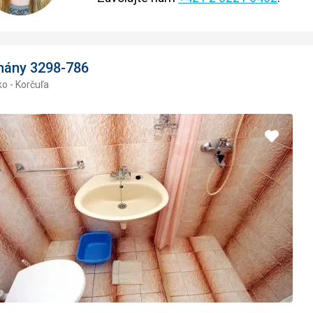
mány 3298-786
o - Korčuľa
Pridať
do
obľúbe