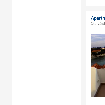
Apart
Chorvátsk