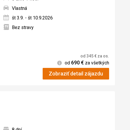
Vlastná
ných
št 3.9. - št 10.9.2026
Bez stravy
od
345
€
za os.
690
€
Informácie
od
za všetkých
Zobraziť detail zájazdu
8 dní