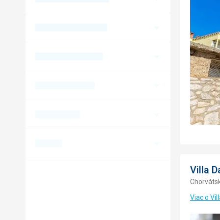
Villa D
Chorvátsk
Viac o Vil