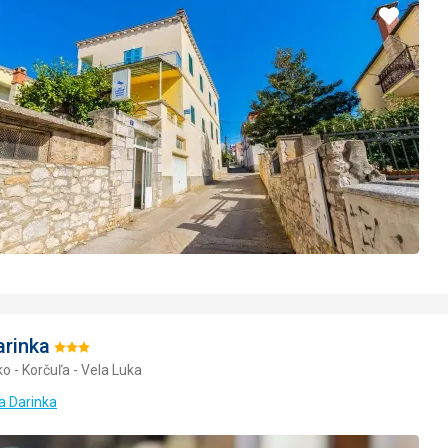
Pridať
do
obľúbe
arinka
Hodnotenie:
o - Korčuľa - Vela Luka
3/5
la Darinka