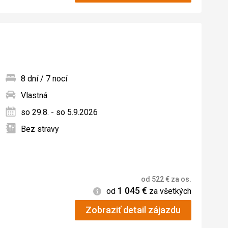
8 dní / 7 nocí
Vlastná
ných
so 29.8. - so 5.9.2026
Bez stravy
od
522
€
za os.
1 045
€
Informácie
od
za všetkých
Zobraziť detail zájazdu