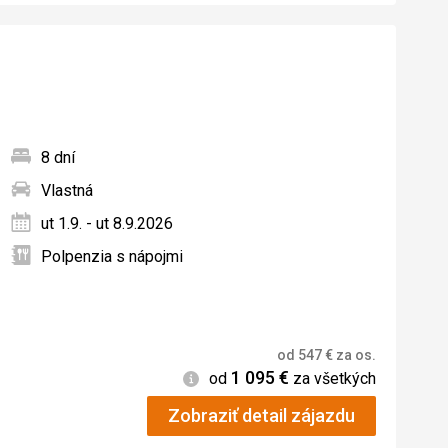
8 dní
Vlastná
ných
ut 1.9. - ut 8.9.2026
Polpenzia s nápojmi
od
547
€
za os.
1 095
€
Informácie
od
za všetkých
Zobraziť detail zájazdu