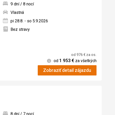
9 dní / 8 nocí
Vlastná
ných
pi 28.8. - so 5.9.2026
Bez stravy
od
976
€
za os.
1 953
€
Informácie
od
za všetkých
Zobraziť detail zájazdu
8 dní / 7 nocí