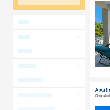
Apart
Chorvátsk