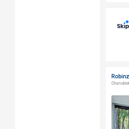
Robin
Chorvátsk