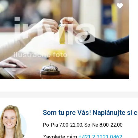
Pridať
do
obľúbe
Som tu pre Vás! Naplánujte si
Po-Pia 7:00-22:00, So-Ne 8:00-22:00
Zavolajte nám
+421 2 3221 0462
.