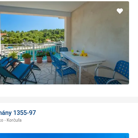
Pridať
do
obľúbe
mány 1355-97
o - Korčuľa