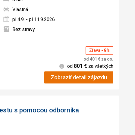
Vlastná
ných
pi 4.9. - pi 11.9.2026
Bez stravy
Zľava - 8%
od
401
€
za os.
801
€
Informácie
od
za všetkých
Zobraziť detail zájazdu
 cestu s pomocou odborníka