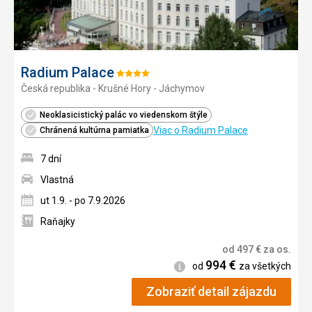
Radium Palace
Hodnotenie:
Česká republika - Krušné Hory - Jáchymov
4/5
Neoklasicistický palác vo viedenskom štýle
Viac o Radium Palace
Chránená kultúrna pamiatka
7 dní
Vlastná
ut 1.9. - po 7.9.2026
Raňajky
od
497
€
za os.
994
€
Informácie
od
za všetkých
Zobraziť detail zájazdu