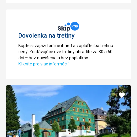
Dovolenka na tretiny
Kúpte si zájazd online ihneď a zaplaťte iba tretinu
ceny! Zostávajúce dve tretiny uhradíte za 30 a 60
dní – bez navýšenia a bez poplatkov.
Kliknite pre viac informácií.
Pridať
do
obľúb