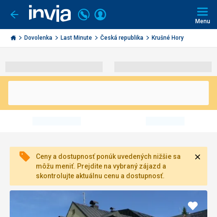
Volajte
Prihlásiť
Ísť
späť
+421
Menu
sa
2
Invia.sk
3221
Dovolenka
Last Minute
Česká republika
Krušné Hory
0491
Zavri
Ceny a dostupnosť ponúk uvedených nižšie sa
môžu meniť. Prejdite na vybraný zájazd a
skontrolujte aktuálnu cenu a dostupnosť.
Pridať
do