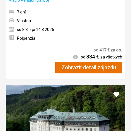
Viac o Pension Dalibor
7 dní
Vlastná
so 8.8. - pi 14.8.2026
Polpenzia
od
417
€
za os.
834
€
Informácie
od
za všetkých
Zobraziť detail zájazdu
Pridať
do
obľúb