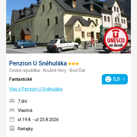
obľúb
Penzion U Sněhuláka
Hodnotenie:
Česká republika - Krušné Hory - Boží Dar
3/5
5,0
Fantastické
/ 5
Hodnotenie
Viac o Penzion U Sněhuláka
7 dní
Vlastná
st 19.8. - ut 25.8.2026
Raňajky