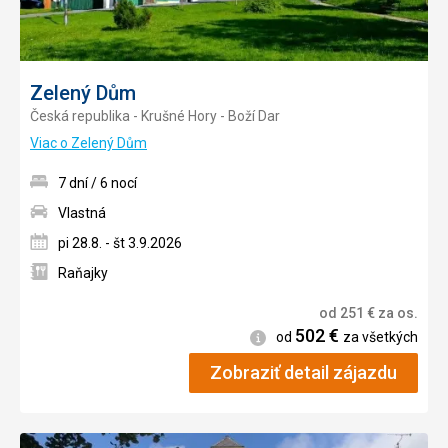
Zelený Dům
Česká republika - Krušné Hory - Boží Dar
Viac o Zelený Dům
7 dní / 6 nocí
Vlastná
pi 28.8. - št 3.9.2026
Raňajky
od
251
€
za os.
502
€
Informácie
od
za všetkých
Zobraziť detail zájazdu