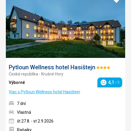
do
obľúb
Pytloun Wellness hotel Hasištejn
Hodnotenie:
Česká republika - Krušné Hory
4/5
4,1
Výborné
/ 5
Hodnotenie
Viac o Pytloun Wellness hotel Hasištejn
7 dní
Vlastná
št 27.8. - st 2.9.2026
Raňajky