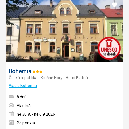
Pridať
do
obľúb
Bohemia
Hodnotenie:
Česká republika - Krušné Hory - Horní Blatná
3/5
Viac o Bohemia
8 dní
Vlastná
ne 30.8. - ne 6.9.2026
Polpenzia