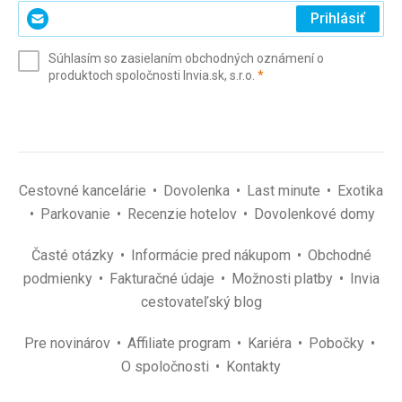
Zadajte
Prihlásiť
svoj
e-
Súhlasím so zasielaním obchodných oznámení o
mail
(povinné)
produktoch spoločnosti Invia.sk, s.r.o.
*
(povinné)
*
Cestovné kancelárie
Dovolenka
Last minute
Exotika
Parkovanie
Recenzie hotelov
Dovolenkové domy
Časté otázky
Informácie pred nákupom
Obchodné
podmienky
Fakturačné údaje
Možnosti platby
Invia
cestovateľský blog
Pre novinárov
Affiliate program
Kariéra
Pobočky
O spoločnosti
Kontakty