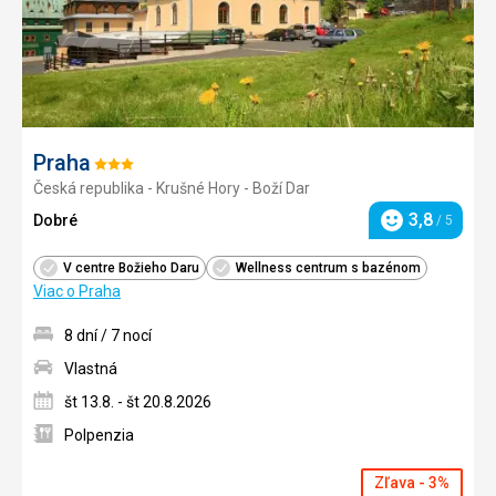
Praha
Hodnotenie:
Česká republika - Krušné Hory - Boží Dar
3/5
3,8
Dobré
/ 5
Hodnotenie
V centre Božieho Daru
Wellness centrum s bazénom
Viac o Praha
8 dní / 7 nocí
Vlastná
št 13.8. - št 20.8.2026
Polpenzia
Zľava - 3%