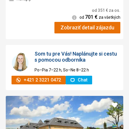
od
351
€
za os.
701
€
Informácie
od
za všetkých
Zobraziť detail zájazdu
Som tu pre Vás! Naplánujte si cestu
s pomocou odborníka
Po–Pia 7–⁠⁠⁠⁠⁠⁠22 h, So–Ne 8–⁠⁠⁠⁠⁠⁠22 h
+421 2 3221 0472
Chat
Pridať
do
obľúb