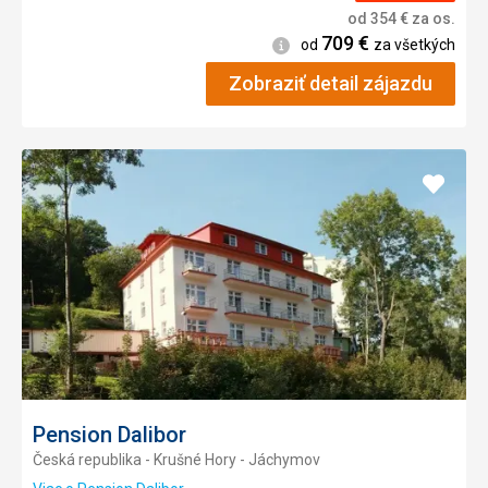
od
354
€
za os.
709
€
Informácie
od
za všetkých
Zobraziť detail zájazdu
Pridať
do
obľúb
Pension Dalibor
Česká republika - Krušné Hory - Jáchymov