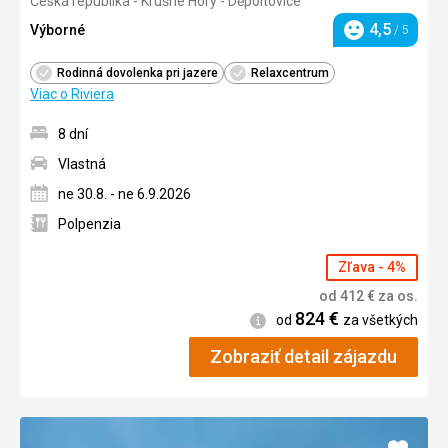
Česká republika - Krušné Hory - Děpoltovice
4/5
4,5
Výborné
/ 5
Hodnotenie
Rodinná dovolenka pri jazere
Relaxcentrum
Viac o Riviera
8 dní
Vlastná
ne 30.8. - ne 6.9.2026
Polpenzia
Zľava - 4%
od
412
€
za os.
824
€
Informácie
od
za všetkých
Zobraziť detail zájazdu
Pridať