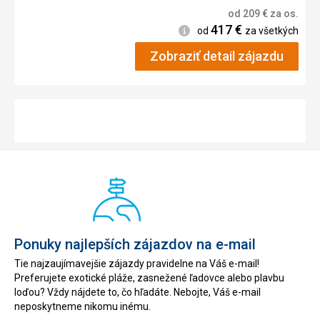
od
209
€
za os.
417
€
Informácie
od
za všetkých
Zobraziť detail zájazdu
Ponuky najlepších zájazdov na e-mail
Tie najzaujímavejšie zájazdy pravidelne na Váš e-mail!
Preferujete exotické pláže, zasnežené ľadovce alebo plavbu
loďou? Vždy nájdete to, čo hľadáte. Nebojte, Váš e-mail
neposkytneme nikomu inému.