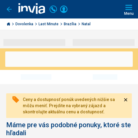
Volajte
Prihlásiť
Ísť
späť
+421
Menu
sa
2
Invia.sk
3221
Dovolenka
Last Minute
Brazília
Natal
0491
Zavri
Ceny a dostupnosť ponúk uvedených nižšie sa
môžu meniť. Prejdite na vybraný zájazd a
skontrolujte aktuálnu cenu a dostupnosť.
Máme pre vás podobné ponuky, ktoré ste
hľadali