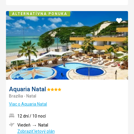
ALTERNATÍVNA PONUKA
Pridať
do
obľúb
Aquaria Natal
Hodnotenie:
Brazília - Natal
4/5
Viac o Aquaria Natal
12 dní / 10 nocí
Viedeň
Natal
Zobraziť letový plán