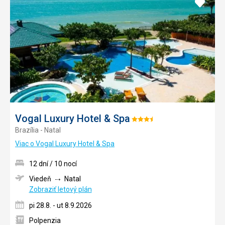
Pridať
do
obľúb
Vogal Luxury Hotel & Spa
Hodnotenie:
Brazília - Natal
3.5/5
Viac o Vogal Luxury Hotel & Spa
12 dní / 10 nocí
Viedeň
Natal
Zobraziť letový plán
pi 28.8. - ut 8.9.2026
Polpenzia