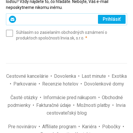
loďou? Vždy nájdete to, čo hľadáte. Nebojte, Váš e-mail
neposkytneme nikomu inému.
Zadajte
Prihlásiť
svoj
e-
Súhlasím so zasielaním obchodných oznámení o
mail
(povinné)
produktoch spoločnosti Invia.sk, s.r.o.
*
(povinné)
*
Cestovné kancelárie
Dovolenka
Last minute
Exotika
Parkovanie
Recenzie hotelov
Dovolenkové domy
Časté otázky
Informácie pred nákupom
Obchodné
podmienky
Fakturačné údaje
Možnosti platby
Invia
cestovateľský blog
Pre novinárov
Affiliate program
Kariéra
Pobočky