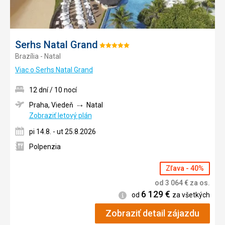
Serhs Natal Grand
Hodnotenie:
Brazília - Natal
5/5
Viac o Serhs Natal Grand
12 dní / 10 nocí
Praha, Viedeň
Natal
Zobraziť letový plán
pi 14.8. - ut 25.8.2026
Polpenzia
Zľava - 40%
od
3 064
€
za os.
6 129
€
Informácie
od
za všetkých
Zobraziť detail zájazdu