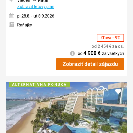
Viedeň
Natal
Zobraziť letový plán
pi 28.8. - ut 8.9.2026
Raňajky
Zľava - 9%
od
2 454
€
za os.
4 908
€
Informácie
od
za všetkých
Zobraziť detail zájazdu
ALTERNATÍVNA PONUKA
Pridať
do
obľúb