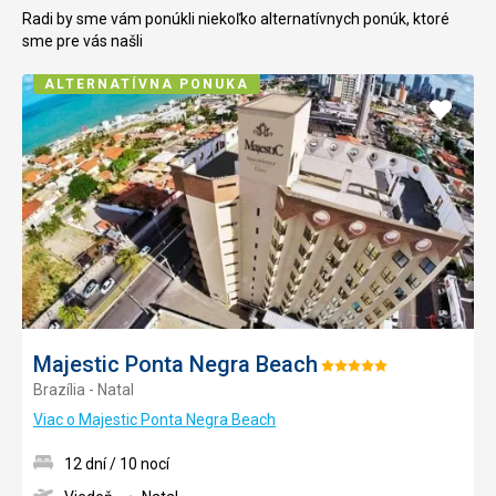
Radi by sme vám ponúkli niekoľko alternatívnych ponúk, ktoré
sme pre vás našli
ALTERNATÍVNA PONUKA
Pridať
do
obľúb
Majestic Ponta Negra Beach
Hodnotenie:
Brazília - Natal
5/5
Viac o Majestic Ponta Negra Beach
12 dní / 10 nocí