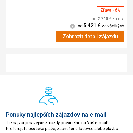
Zľava - 6%
od
2 710
€
za os.
5 421
€
Informácie
od
za všetkých
Zobraziť detail zájazdu
Ponuky najlepších zájazdov na e-mail
Tie najzaujímavejšie zájazdy pravidelne na Váš e-mail!
Preferujete exotické pláže, zasnežené ľadovce alebo plavbu