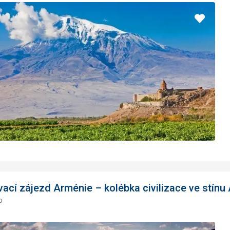
Pridať
do
obľúbe
ací zájezd Arménie – kolébka civilizace ve stínu 
o