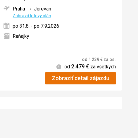
Praha
Jerevan
ných
Zobraziť letový plán
po 31.8. - po 7.9.2026
Raňajky
od
1 239
€
za os.
2 479
€
Informácie
od
za všetkých
Zobraziť detail zájazdu