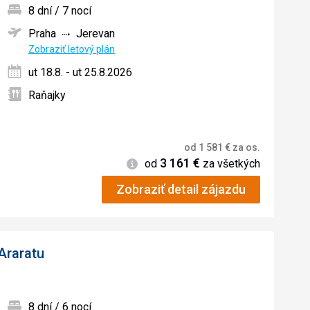
8 dní / 7 nocí
Praha
Jerevan
ných
Zobraziť letový plán
ut 18.8. - ut 25.8.2026
Raňajky
od
1 581
€
za os.
3 161
€
Informácie
od
za všetkých
Zobraziť detail zájazdu
Araratu
8 dní / 6 nocí