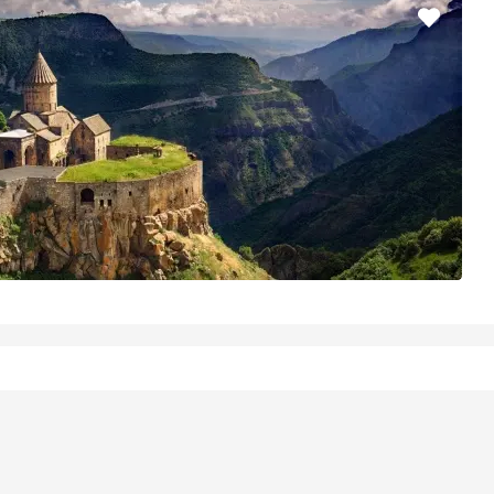
Pridať
do
obľúbe