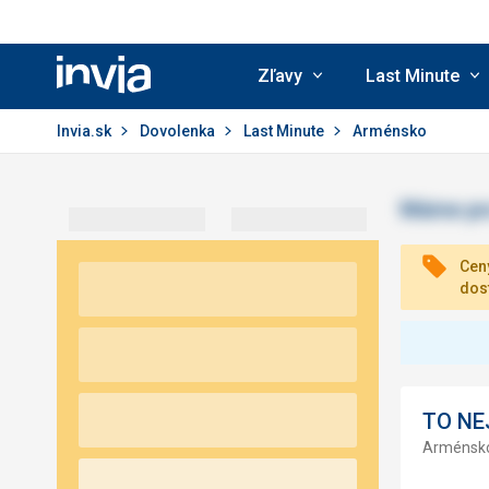
Zľavy
Last Minute
Invia.sk
Invia.sk
Dovolenka
Last Minute
Arménsko
Ceny
dos
TO NE
Arménsk