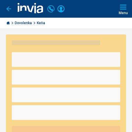
Volajte
Prihlásiť
Ísť
späť
+421
Menu
sa
2
Invia.sk
3221
Dovolenka
Keňa
0491