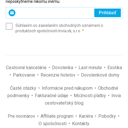
neposkytneme nikomu inému.
Zadajte
Prihlásiť
svoj
e-
Súhlasím so zasielaním obchodných oznámení o
mail
(povinné)
produktoch spoločnosti Invia.sk, s.r.o.
*
(povinné)
*
Cestovné kancelárie
Dovolenka
Last minute
Exotika
Parkovanie
Recenzie hotelov
Dovolenkové domy
Časté otázky
Informácie pred nákupom
Obchodné
podmienky
Fakturačné údaje
Možnosti platby
Invia
cestovateľský blog
Pre novinárov
Affiliate program
Kariéra
Pobočky
O spoločnosti
Kontakty