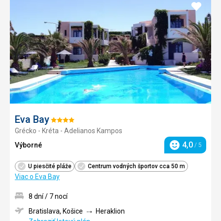
Pridať
do
obľúb
Eva Bay
Hodnotenie:
Grécko - Kréta - Adelianos Kampos
4/5
4,0
Výborné
/ 5
Hodnotenie
U piesčité pláže
Centrum vodných športov cca 50 m
Viac o Eva Bay
8 dní / 7 nocí
Bratislava, Košice
Heraklion