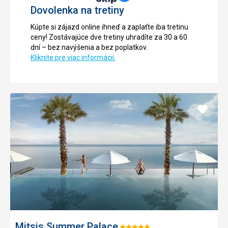
Dovolenka na tretiny
Kúpte si zájazd online ihneď a zaplaťte iba tretinu
ceny! Zostávajúce dve tretiny uhradíte za 30 a 60
dní – bez navýšenia a bez poplatkov.
Kliknite pre viac informácií.
Pridať
do
obľúb
Mitsis Summer Palace