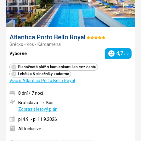
Atlantica Porto Bello Royal
Hodnotenie:
Grécko - Kos - Kardamena
5/5
4,7
Výborné
/ 5
Hodnotenie
Piesočnatá pláž s kamienkami len cez cestu
Lehátka & slnečníky zadarmo
Viac o Atlantica Porto Bello Royal
8 dní / 7 nocí
Bratislava
Kos
Zobraziť letový plán
pi 4.9. - pi 11.9.2026
All Inclusive