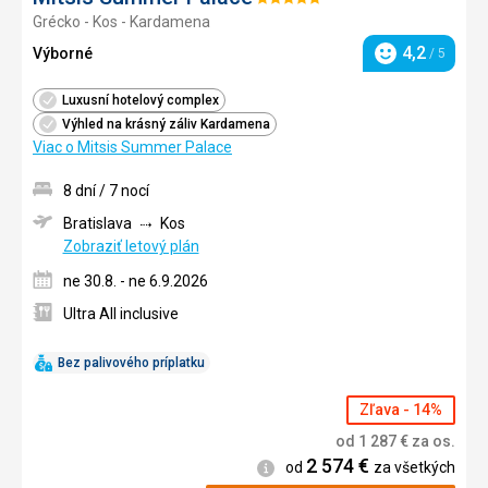
Hodnotenie:
Grécko - Kos - Kardamena
5/5
4,2
Výborné
/ 5
Hodnotenie
Luxusní hotelový complex
Výhled na krásný záliv Kardamena
Viac o Mitsis Summer Palace
8 dní / 7 nocí
Bratislava
Kos
Zobraziť letový plán
ne 30.8. - ne 6.9.2026
Ultra All inclusive
Bez palivového príplatku
Zľava - 14%
od
1 287
€
za os.
2 574
€
Informácie
od
za všetkých