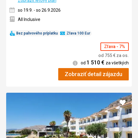
Zobraziť letový plán
so 19.9. - so 26.9.2026
All Inclusive
Bez palivového príplatku
Zľava 100 Eur
Zľava - 7%
od
755
€
za os.
1 510
€
Informácie
od
za všetkých
Zobraziť detail zájazdu
Pridať
do
obľúb