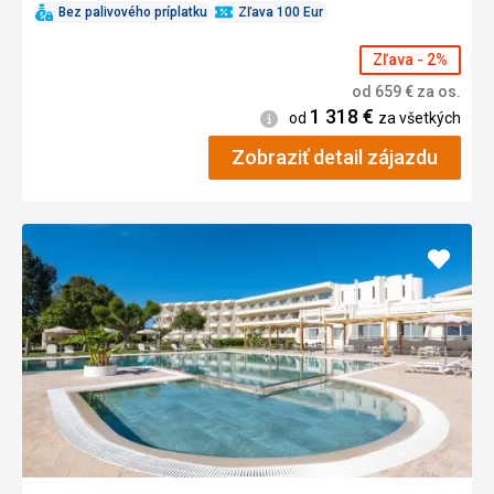
Bez palivového príplatku
Zľava 100 Eur
Zľava - 2%
od
659
€
za os.
1 318
€
Informácie
od
za všetkých
Zobraziť detail zájazdu
Pridať
do
obľúb