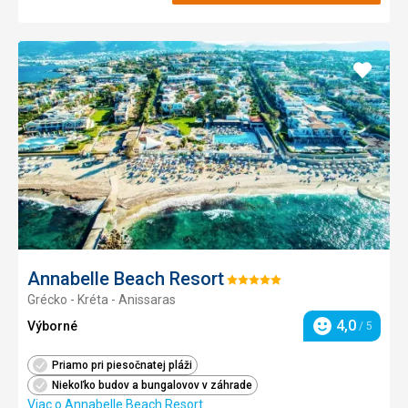
Pridať
do
obľúb
Annabelle Beach Resort
Hodnotenie:
Grécko - Kréta - Anissaras
5/5
4,0
Výborné
/ 5
Hodnotenie
Priamo pri piesočnatej pláži
Niekoľko budov a bungalovov v záhrade
Viac o Annabelle Beach Resort