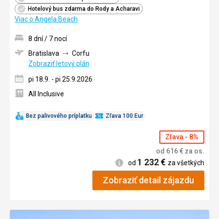
Hotelový bus zdarma do Rody a Acharavi
Viac o Angela Beach
8 dní / 7 nocí
Bratislava
Corfu
Zobraziť letový plán
pi 18.9. - pi 25.9.2026
All Inclusive
Bez palivového príplatku
Zľava 100 Eur
Zľava - 8%
od
616
€
za os.
1 232
€
Informácie
od
za všetkých
Zobraziť detail zájazdu