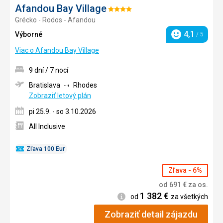
Afandou Bay Village
Hodnotenie:
Grécko - Rodos - Afandou
4/5
4,1
Výborné
/ 5
Hodnotenie
Viac o Afandou Bay Village
9 dní / 7 nocí
Bratislava
Rhodes
Zobraziť letový plán
pi 25.9. - so 3.10.2026
All Inclusive
Zľava 100 Eur
Zľava - 6%
od
691
€
za os.
1 382
€
Informácie
od
za všetkých
Zobraziť detail zájazdu