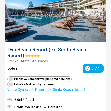
Oya Beach Resort (ex. Serita Beach
Resort)
Hodnotenie:
Grécko - Kréta - Anissaras
5/5
3,7
Dobré
/ 5
Hodnotenie
Pieskovo-kamienková pláž pred hotelom
Lehátka & slnečníky zadarmo
Viac o Oya Beach Resort (ex. Serita Beach Resort)
8 dní / 7 nocí
Bratislava, Košice
Heraklion