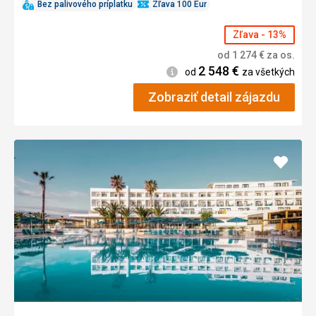
Bez palivového príplatku
Zľava 100 Eur
Zľava - 13%
od
1 274
€
za os.
2 548
€
Informácie
od
za všetkých
Zobraziť detail zájazdu
Pridať
do
obľúb