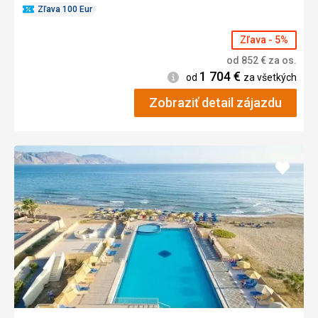
Zľava 100 Eur
Zľava - 5%
od
852
€
za os.
1 704
€
Informácie
od
za všetkých
Zobraziť detail zájazdu
Pridať
do
obľúb