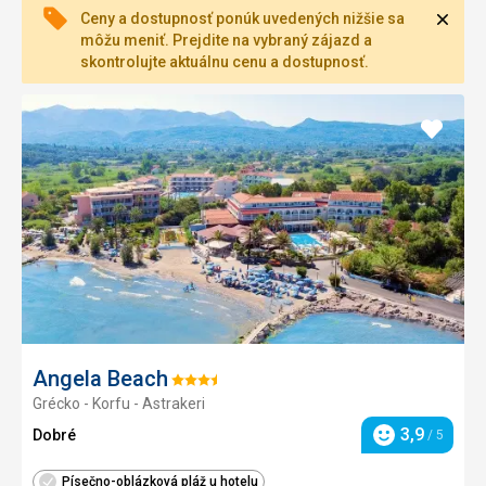
Zavri
Ceny a dostupnosť ponúk uvedených nižšie sa
môžu meniť. Prejdite na vybraný zájazd a
skontrolujte aktuálnu cenu a dostupnosť.
Pridať
do
obľúb
Angela Beach
Hodnotenie:
Grécko - Korfu - Astrakeri
3.5/5
3,9
Dobré
/ 5
Hodnotenie
Písečno-oblázková pláž u hotelu