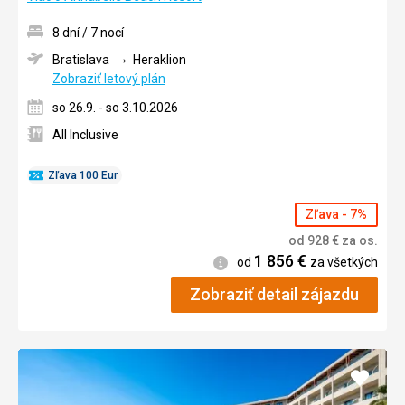
8 dní / 7 nocí
Bratislava
Heraklion
Zobraziť letový plán
so 26.9. - so 3.10.2026
All Inclusive
Zľava 100 Eur
Zľava - 7%
od
928
€
za os.
1 856
€
Informácie
od
za všetkých
Zobraziť detail zájazdu
Pridať
do
obľúb