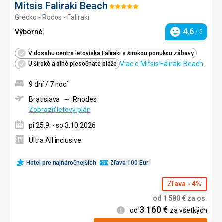
Mitsis Faliraki Beach
Hodnotenie:
Grécko - Rodos - Faliraki
5/5
4,6
Výborné
/ 5
Hodnotenie
V dosahu centra letoviska Faliraki s širokou ponukou zábavy
Viac o Mitsis Faliraki Beach
U široké a dlhé piesočnaté pláže
9 dní / 7 nocí
Bratislava
Rhodes
Zobraziť letový plán
pi 25.9. - so 3.10.2026
Ultra All inclusive
Hotel pre najnáročnejších
Zľava 100 Eur
Zľava - 4%
od
1 580
€
za os.
3 160
€
Informácie
od
za všetkých