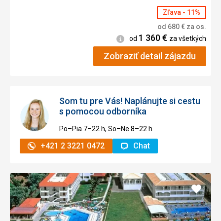
Zľava - 11%
od
680
€
za os.
1 360
€
Informácie
od
za všetkých
Zobraziť detail zájazdu
Som tu pre Vás! Naplánujte si cestu
s pomocou odborníka
Po–Pia 7–⁠⁠⁠⁠⁠⁠22 h, So–Ne 8–⁠⁠⁠⁠⁠⁠22 h
+421 2 3221 0472
Chat
Pridať
do
obľúb