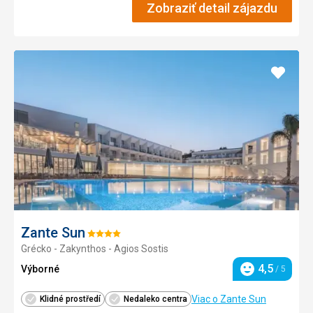
Zobraziť detail zájazdu
Pridať
do
obľúb
Zante Sun
Hodnotenie:
Grécko - Zakynthos - Agios Sostis
4/5
4,5
Výborné
/ 5
Hodnotenie
Viac o Zante Sun
Klidné prostředí
Nedaleko centra