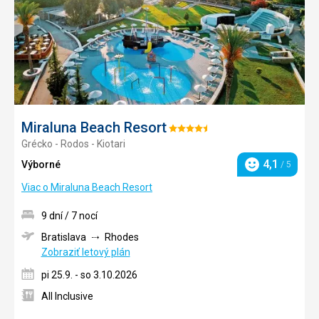
Miraluna Beach Resort
Hodnotenie:
Grécko - Rodos - Kiotari
4.5/5
4,1
Výborné
/ 5
Hodnotenie
Viac o Miraluna Beach Resort
9 dní / 7 nocí
Bratislava
Rhodes
Zobraziť letový plán
pi 25.9. - so 3.10.2026
All Inclusive