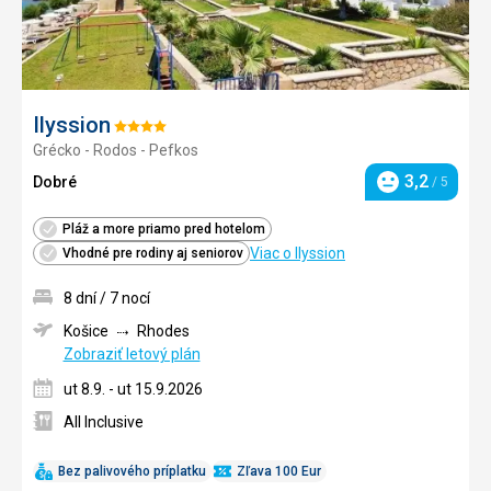
Ilyssion
Hodnotenie:
Grécko - Rodos - Pefkos
4/5
3,2
Dobré
/ 5
Hodnotenie
Pláž a more priamo pred hotelom
Viac o Ilyssion
Vhodné pre rodiny aj seniorov
8 dní / 7 nocí
Košice
Rhodes
Zobraziť letový plán
ut 8.9. - ut 15.9.2026
All Inclusive
Bez palivového príplatku
Zľava 100 Eur