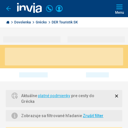
Volajte
Prihlásiť
Ísť
späť
+421
Menu
sa
2
Invia.sk
3221
Dovolenka
Grécko
DER Touristik SK
0491
Zavri
Aktuálne
platné podmienky
pre cesty do
Grécka
Zobrazuje sa filtrované hľadanie
Zrušiť filter