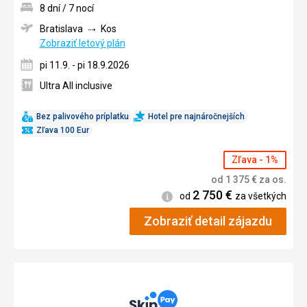
8 dní / 7 nocí
Bratislava
Kos
Zobraziť letový plán
pi 11.9. - pi 18.9.2026
Ultra All inclusive
Bez palivového príplatku
Hotel pre najnáročnejších
Zľava 100 Eur
Zľava - 1%
od
1 375
€
za os.
2 750
€
Informácie
od
za všetkých
Zobraziť detail zájazdu