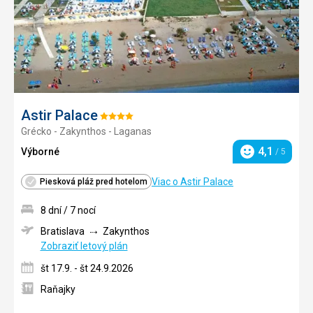
Astir Palace
Hodnotenie:
Grécko - Zakynthos - Laganas
4/5
4,1
Výborné
/ 5
Hodnotenie
Viac o Astir Palace
Piesková pláž pred hotelom
8 dní / 7 nocí
Bratislava
Zakynthos
Zobraziť letový plán
št 17.9. - št 24.9.2026
Raňajky