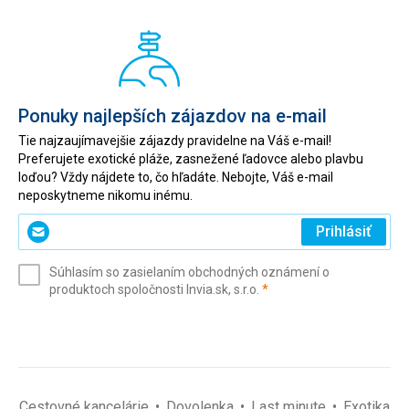
Ponuky najlepších zájazdov na e-mail
Tie najzaujímavejšie zájazdy pravidelne na Váš e-mail!
Preferujete exotické pláže, zasnežené ľadovce alebo plavbu
loďou? Vždy nájdete to, čo hľadáte. Nebojte, Váš e-mail
neposkytneme nikomu inému.
Zadajte
Prihlásiť
svoj
e-
Súhlasím so zasielaním obchodných oznámení o
mail
(povinné)
produktoch spoločnosti Invia.sk, s.r.o.
*
(povinné)
*
Cestovné kancelárie
Dovolenka
Last minute
Exotika