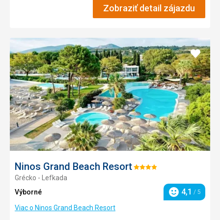
Zobraziť detail zájazdu
Pridať
do
obľúb
Ninos Grand Beach Resort
Hodnotenie:
Grécko - Lefkada
4/5
4,1
Výborné
/ 5
Hodnotenie
Viac o Ninos Grand Beach Resort