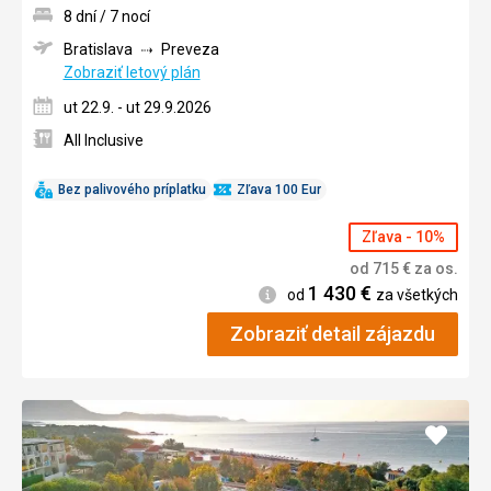
8 dní / 7 nocí
Bratislava
Preveza
Zobraziť letový plán
ut 22.9. - ut 29.9.2026
All Inclusive
Bez palivového príplatku
Zľava 100 Eur
Zľava - 10%
od
715
€
za os.
1 430
€
Informácie
od
za všetkých
Zobraziť detail zájazdu
Pridať
do
obľúb