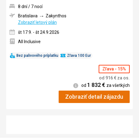
8 dní / 7 nocí
Bratislava
Zakynthos
Zobraziť letový plán
št 17.9. - št 24.9.2026
All Inclusive
Bez palivového príplatku
Zľava 100 Eur
Zľava - 15%
od
916
€
za os.
1 832
€
Informácie
od
za všetkých
Zobraziť detail zájazdu