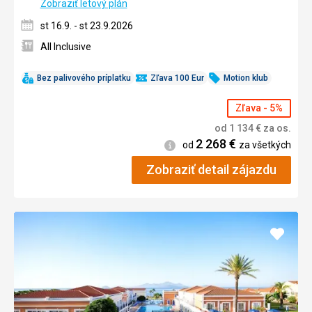
Zobraziť letový plán
st 16.9. - st 23.9.2026
All Inclusive
Bez palivového príplatku
Zľava 100 Eur
Motion klub
Zľava - 5%
od
1 134
€
za os.
2 268
€
Informácie
od
za všetkých
Zobraziť detail zájazdu
Pridať
do
obľúb