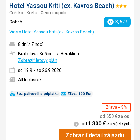
Hotel Yassou Kriti (ex. Kavros Beach)
Hodnotenie:
Grécko - Kréta - Georgioupolis
3/5
3,6
Dobré
/ 5
Hodnotenie
Viac o Hotel Yassou Kriti (ex. Kavros Beach)
8 dní / 7 nocí
Bratislava, Košice
Heraklion
Zobraziť letový plán
so 19.9. - so 26.9.2026
All Inclusive
Bez palivového príplatku
Zľava 100 Eur
Zľava - 5%
od
650
€
za os.
1 300
€
Informácie
od
za všetkých
Zobraziť detail zájazdu