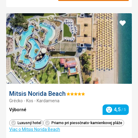
Pridať
do
obľúb
Mitsis Norida Beach
Hodnotenie:
Grécko - Kos - Kardamena
5/5
4,5
Výborné
/ 5
Hodnotenie
Luxusný hotel
Priamo pri piesočnato-kamienkovej pláže
Viac o Mitsis Norida Beach