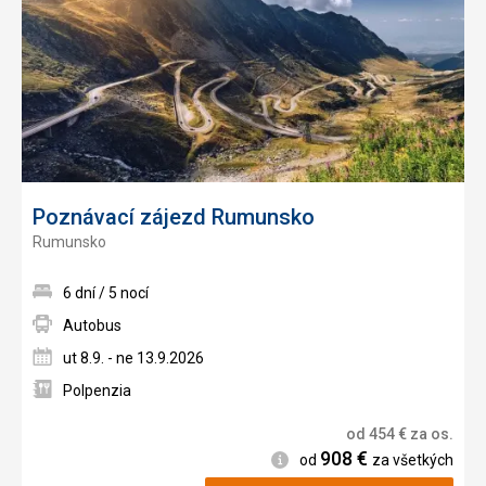
Poznávací zájezd Rumunsko
Rumunsko
6 dní / 5 nocí
Autobus
ut 8.9. - ne 13.9.2026
Polpenzia
od
454
€
za os.
908
€
Informácie
od
za všetkých