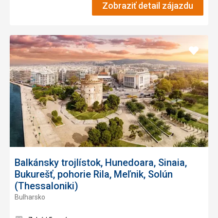
Zobraziť detail zájazdu
Pridať
do
obľúb
Balkánsky trojlístok, Hunedoara, Sinaia,
Bukurešť, pohorie Rila, Meľnik, Solún
(Thessaloniki)
Bulharsko