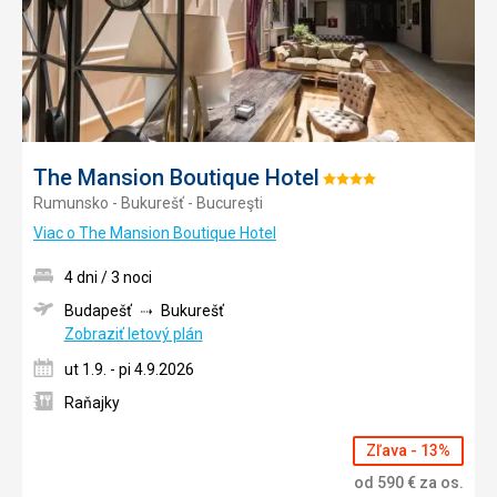
The Mansion Boutique Hotel
Hodnotenie:
Rumunsko - Bukurešť - Bucureşti
4/5
Viac o The Mansion Boutique Hotel
4 dni / 3 noci
Budapešť
Bukurešť
Zobraziť letový plán
ut 1.9. - pi 4.9.2026
Raňajky
Zľava - 13%
od
590
€
za os.