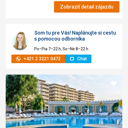
Zobraziť detail zájazdu
Som tu pre Vás! Naplánujte si cestu
s pomocou odborníka
Po–Pia 7–⁠⁠⁠⁠⁠⁠22 h, So–Ne 8–⁠⁠⁠⁠⁠⁠22 h
+421 2 3221 0472
Chat
Pridať
do
obľúb