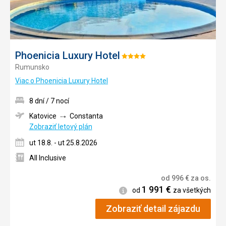
Phoenicia Luxury Hotel
Hodnotenie:
Rumunsko
4/5
Viac o Phoenicia Luxury Hotel
8 dní / 7 nocí
Katovice
Constanta
Zobraziť letový plán
ut 18.8. - ut 25.8.2026
All Inclusive
od
996
€
za os.
1 991
€
Informácie
od
za všetkých
Zobraziť detail zájazdu