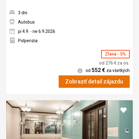
3 dni
Autobus
pi 4.9. - ne 6.9.2026
Polpenzia
Zľava - 5%
od
276
€
za os.
552
€
Informácie
od
za všetkých
Zobraziť detail zájazdu
Pridať
do
obľúb