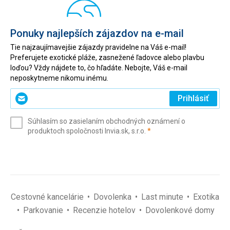
Ponuky najlepších zájazdov na e-mail
Tie najzaujímavejšie zájazdy pravidelne na Váš e-mail!
Preferujete exotické pláže, zasnežené ľadovce alebo plavbu
loďou? Vždy nájdete to, čo hľadáte. Nebojte, Váš e-mail
neposkytneme nikomu inému.
Zadajte
Prihlásiť
svoj
e-
Súhlasím so zasielaním obchodných oznámení o
mail
(povinné)
produktoch spoločnosti Invia.sk, s.r.o.
*
(povinné)
*
Cestovné kancelárie
Dovolenka
Last minute
Exotika
Parkovanie
Recenzie hotelov
Dovolenkové domy