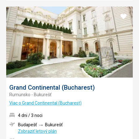
Pridať
do
obľúb
Grand Continental (Bucharest)
Rumunsko - Bukurešť
Viac o Grand Continental (Bucharest)
4 dni / 3 noci
Budapešť
Bukurešť
Zobraziť letový plán