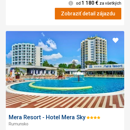
1 180
€
Informácie
od
za všetkých
Zobraziť detail zájazdu
Pridať
do
obľúb
Mera Resort - Hotel Mera Sky
Hodnotenie:
Rumunsko
4/5