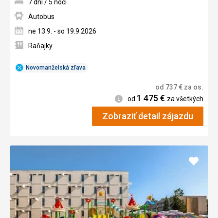
7 dní / 5 nocí
Autobus
ne 13.9. - so 19.9.2026
Raňajky
Novomanželská zľava
od
737
€
za os.
1 475
€
Informácie
od
za všetkých
Zobraziť detail zájazdu
Pridať
do
obľúb