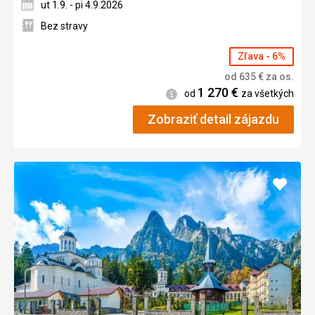
ut 1.9. - pi 4.9.2026
Bez stravy
Zľava - 6%
od
635
€
za os.
1 270
€
Informácie
od
za všetkých
Zobraziť detail zájazdu
Pridať
do
obľúb