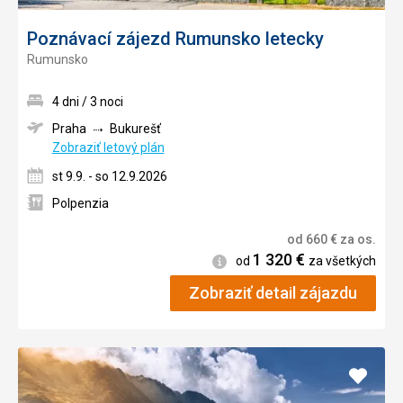
Poznávací zájezd Rumunsko letecky
Rumunsko
4 dni / 3 noci
Praha
Bukurešť
Zobraziť letový plán
st 9.9. - so 12.9.2026
Polpenzia
od
660
€
za os.
1 320
€
Informácie
od
za všetkých
Zobraziť detail zájazdu
Pridať
do
obľúb