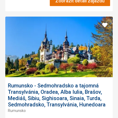
Zobraziť detail zájazdu
Pridať
do
obľúb
Rumunsko - Sedmohradsko a tajomná
Transylvánia, Oradea, Alba Iulia, Brašov,
Mediáš, Sibiu, Sighisoara, Sinaia, Turda,
Sedmohradsko, Transylvánia, Hunedoara
Rumunsko