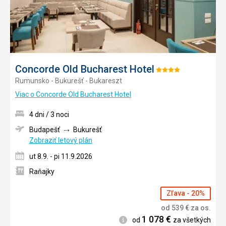
Concorde Old Bucharest Hotel
Hodnotenie:
Rumunsko - Bukurešť - Bukareszt
4/5
Viac o Concorde Old Bucharest Hotel
4 dni / 3 noci
Budapešť
Bukurešť
Zobraziť letový plán
ut 8.9. - pi 11.9.2026
Raňajky
Zľava - 20%
od
539
€
za os.
1 078
€
Informácie
od
za všetkých