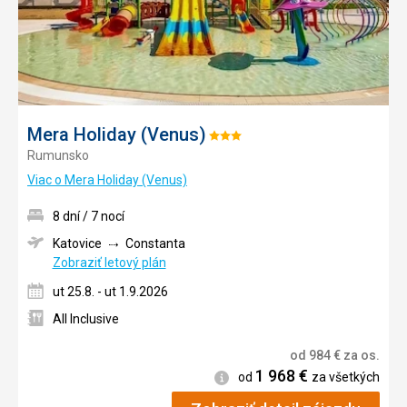
Mera Holiday (Venus)
Hodnotenie:
Rumunsko
3/5
Viac o Mera Holiday (Venus)
8 dní / 7 nocí
Katovice
Constanta
Zobraziť letový plán
ut 25.8. - ut 1.9.2026
All Inclusive
od
984
€
za os.
1 968
€
Informácie
od
za všetkých