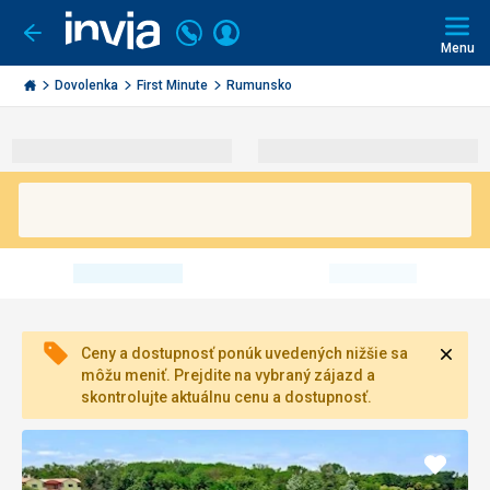
Volajte
Prihlásiť
Ísť
späť
+421
Menu
sa
2
Invia.sk
3221
Dovolenka
First Minute
Rumunsko
0491
Zavri
Ceny a dostupnosť ponúk uvedených nižšie sa
môžu meniť. Prejdite na vybraný zájazd a
skontrolujte aktuálnu cenu a dostupnosť.
Pridať
do