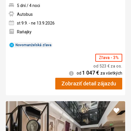
5 dní / 4 noci
Autobus
st 9.9. - ne 13.9.2026
Raňajky
Novomanželská zľava
Zľava - 3%
od
523
€
za os.
1 047
€
Informácie
od
za všetkých
Zobraziť detail zájazdu
Pridať
do
obľúb