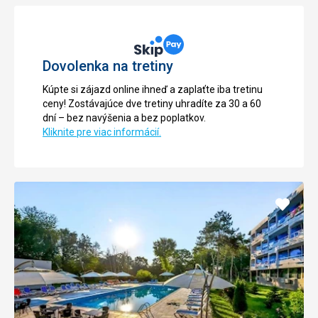
Dovolenka na tretiny
Kúpte si zájazd online ihneď a zaplaťte iba tretinu
ceny! Zostávajúce dve tretiny uhradíte za 30 a 60
dní – bez navýšenia a bez poplatkov.
Kliknite pre viac informácií.
Pridať
do
obľúb