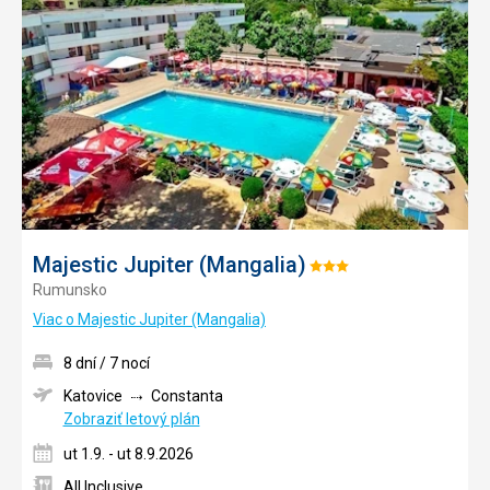
obľúb
Majestic Jupiter (Mangalia)
Hodnotenie:
Rumunsko
3/5
Viac o Majestic Jupiter (Mangalia)
8 dní / 7 nocí
Katovice
Constanta
Zobraziť letový plán
ut 1.9. - ut 8.9.2026
All Inclusive