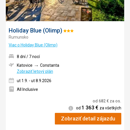
Holiday Blue (Olimp)
Hodnotenie:
Rumunsko
3/5
Viac o Holiday Blue (Olimp)
8 dní / 7 nocí
Katovice
Constanta
Zobraziť letový plán
ut 1.9. - ut 8.9.2026
All Inclusive
od
682
€
za os.
1 363
€
Informácie
od
za všetkých
Zobraziť detail zájazdu