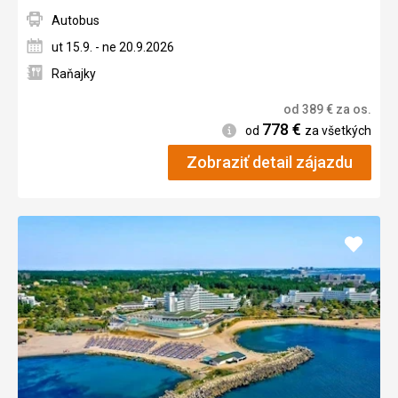
Autobus
ut 15.9. - ne 20.9.2026
Raňajky
od
389
€
za os.
778
€
Informácie
od
za všetkých
Zobraziť detail zájazdu
Pridať
do
obľúb