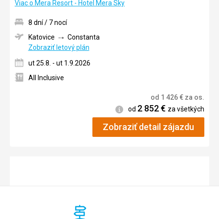
Viac o Mera Resort - Hotel Mera Sky
8 dní / 7 nocí
Katovice
Constanta
Zobraziť letový plán
ut 25.8. - ut 1.9.2026
All Inclusive
od
1 426
€
za os.
2 852
€
Informácie
od
za všetkých
Zobraziť detail zájazdu