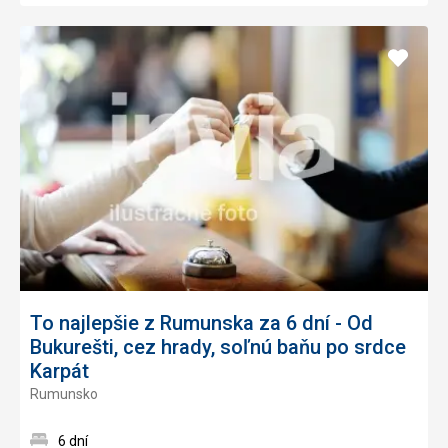
Pridať
do
obľúb
To najlepšie z Rumunska za 6 dní - Od
Bukurešti, cez hrady, soľnú baňu po srdce
Karpát
Rumunsko
6 dní