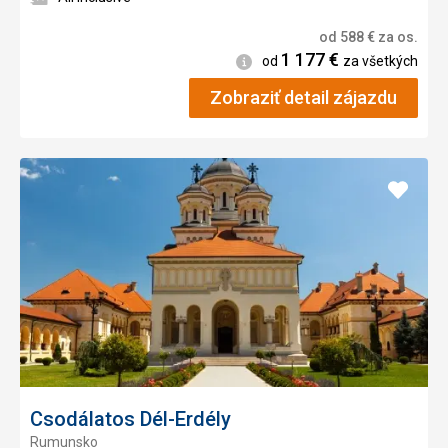
od
588
€
za os.
1 177
€
Informácie
od
za všetkých
Zobraziť detail zájazdu
Pridať
do
obľúb
Csodálatos Dél-Erdély
Rumunsko