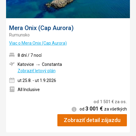
Mera Onix (Cap Aurora)
Rumunsko
Viac o Mera Onix (Cap Aurora)
8 dní / 7 nocí
Katovice
Constanta
Zobraziť letový plán
ut 25.8. - ut 1.9.2026
All Inclusive
od
1 501
€
za os.
3 001
€
Informácie
od
za všetkých
Zobraziť detail zájazdu