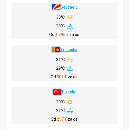
Seychely
30°C
28°C
Od
1 296
€
za os.
Srí Lanka
31°C
29°C
Od
901
€
za os.
Turecko
20°C
21°C
Od
257
€
za os.