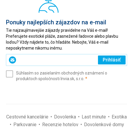
Ponuky najlepších zájazdov na e-mail
Tie najzaujímavejšie zájazdy pravidelne na Váš e-mail!
Preferujete exotické pláže, zasnežené ľadovce alebo plavbu
loďou? Vždy nájdete to, čo hľadáte. Nebojte, Váš e-mail
neposkytneme nikomu inému.
Zadajte
Prihlásiť
svoj
e-
Súhlasím so zasielaním obchodných oznámení o
mail
(povinné)
produktoch spoločnosti Invia.sk, s.r.o.
*
(povinné)
*
Cestovné kancelárie
Dovolenka
Last minute
Exotika
Parkovanie
Recenzie hotelov
Dovolenkové domy