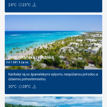
24°C
23°C
Dominikánska republika
Od
1 041
€
za os.
Karibský raj so španielskymi vplyvmi, nespútanou prírodou a
úžasnou pohostinnosťou.
30°C
28°C