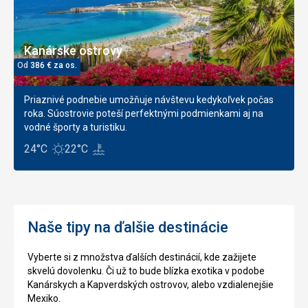
Kanárske ostrovy
Od
386
€
za os.
Priaznivé podnebie umožňuje návštevu kedykoľvek počas
roka. Súostrovie poteší perfektnými podmienkami aj na
vodné športy a turistiku.
24°C
22°C
Naše tipy na ďalšie destinácie
Vyberte si z množstva ďalších destinácií, kde zažijete
skvelú dovolenku. Či už to bude blízka exotika v podobe
Kanárskych a Kapverdských ostrovov, alebo vzdialenejšie
Mexiko.