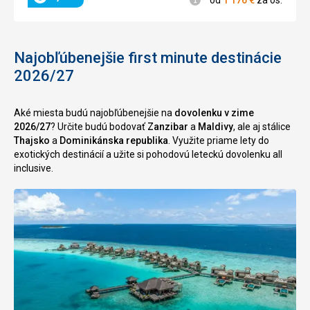
Hodnotenie
Najobľúbenejšie first minute destinácie
2026/27
Aké miesta budú najobľúbenejšie na
dovolenku v zime
2026/27
? Určite budú bodovať
Zanzibar
a
Maldivy
, ale aj stálice
Thajsko
a
Dominikánska republika
. Využite priame lety do
exotických destinácií a užite si pohodovú leteckú dovolenku all
inclusive.