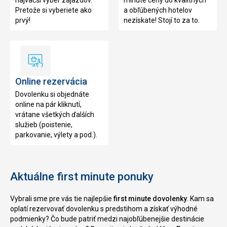
najväčší výber zájazdov.
minute ceny do kvalitných
Pretože si vyberiete ako
a obľúbených hotelov
prvý!
nezískate! Stojí to za to.
Online
rezervácia
Online rezervácia
Dovolenku si objednáte
online na pár kliknutí,
vrátane všetkých ďalších
služieb (poistenie,
parkovanie, výlety a pod.).
Aktuálne first minute ponuky
Vybrali sme pre vás tie najlepšie
first minute dovolenky
. Kam sa
oplatí rezervovať dovolenku s predstihom a získať výhodné
podmienky? Čo bude patriť medzi najobľúbenejšie destinácie