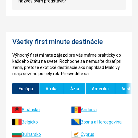
názvoslovím predstaviť?
Všetky first minute destinácie
Výhodný
first minute zájazd
pre vás máme prakticky do
každého štátu na svete! Rozhodne sa nemusíte držať pri
zemi, pretože exotické destinacie ako napríklad Maldivy
majú sezónu po celý rok. Presvedčte sa:
Európa
Afrika
Ázia
Amerika
Austráli
Albánsko
Andorra
Belgicko
Bosna a Hercegovina
Bulharsko
Cyprus