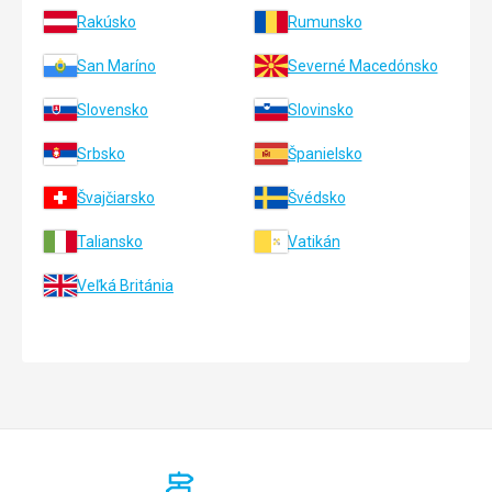
Rakúsko
Rumunsko
San Maríno
Severné Macedónsko
Slovensko
Slovinsko
Srbsko
Španielsko
Švajčiarsko
Švédsko
Taliansko
Vatikán
Veľká Británia