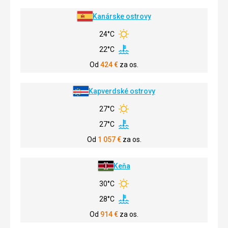
Kanárske ostrovy
24°C
22°C
Od
424
€
za os.
Kapverdské ostrovy
27°C
27°C
Od
1 057
€
za os.
Keňa
30°C
28°C
Od
914
€
za os.