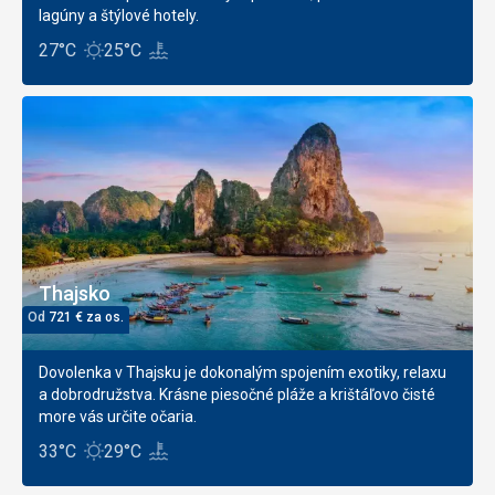
lagúny a štýlové hotely.
27°C
25°C
Thajsko
Od
721
€
za os.
Dovolenka v Thajsku je dokonalým spojením exotiky, relaxu
a dobrodružstva. Krásne piesočné pláže a krištáľovo čisté
more vás určite očaria.
33°C
29°C