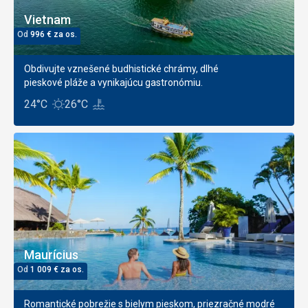
Vietnam
Od
996
€
za os.
Obdivujte vznešené budhistické chrámy, dlhé
pieskové pláže a vynikajúcu gastronómiu.
24°C
26°C
Maurícius
Od
1 009
€
za os.
Romantické pobrežie s bielym pieskom, priezračné modré