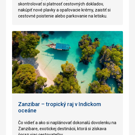
skontrolovať si platnosť cestovných dokladov,
nakúpiť nové plavky a opaľovacie krémy, zaistiť si
cestovné poistenie alebo parkovanie na letisku.
Zanzibar – tropický raj v Indickom
oceáne
Čo vidieť a ako si naplánovať dokonalú dovolenku na
Zanzibare, exotickej destinácii, ktorá si získava
čoraz viac cestovateľov.