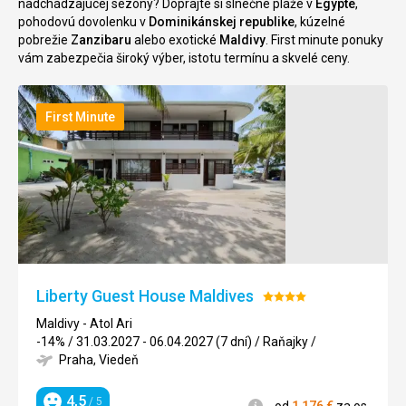
nadchádzajúcej sezóny? Doprajte si slnečné pláže v
Egypte
,
pohodovú dovolenku v
Dominikánskej republike
, kúzelné
pobrežie
Zanzibaru
alebo exotické
Maldivy
. First minute ponuky
vám zabezpečia široký výber, istotu termínu a skvelé ceny.
First Minute
Liberty Guest House Maldives
Hodnotenie:
4/5
Maldivy - Atol Ari
-14%
/
31.03.2027 - 06.04.2027 (7 dní)
/
Raňajky
/
Praha, Viedeň
4,5
/ 5
Informácie
od
1 176
€
za os.