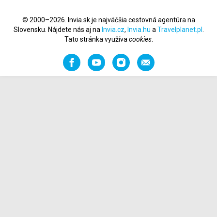
© 2000–2026. Invia.sk je najväčšia cestovná agentúra na
Slovensku. Nájdete nás aj na
Invia.cz
,
Invia.hu
a
Travelplanet.pl
.
Tato stránka využíva
cookies
.
Facebook
YouTube
Instagram
Odporučiť