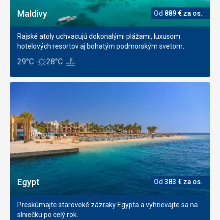
Maldivy
Od
889
€
za os.
Rajské atoly uchvacujú dokonalými plážami, luxusom
hotelových resortov aj bohatým podmorským svetom.
29°C
28°C
Egypt
Od
383
€
za os.
Preskúmajte staroveké zázraky Egypta a vyhrievajte sa na
slniečku po celý rok.