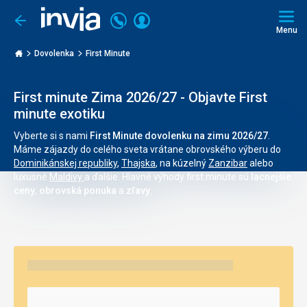
Volajte
Prihlásiť
Ísť
späť
+421
Menu
sa
2
Invia.sk
3221
Dovolenka
First Minute
0468
First minute Zima 2026/27 - Objavte First
minute exotiku
Vyberte si s nami
First Minute dovolenku na zimu 2026/27
.
Máme zájazdy do celého sveta vrátane obrovského výberu do
Dominikánskej republiky
,
Thajska
, na kúzelný
Zanzibar
alebo
luxusné
Maldivy
a ďalšie. Hlavné výhody first minute sú
lacnejšie
ceny
,
obrovská ponuka
a
zľavy
.