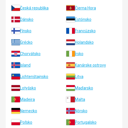
Česká republika
Čierna Hora
Dánsko
Estónsko
Fínsko
Francúzsko
Grécko
Holandsko
Chorvátsko
Írsko
Island
Kanárske ostrovy
Lichtenštajnsko
Litva
Lotyšsko
Maďarsko
Madeira
Malta
Nemecko
Nórsko
Poľsko
Portugalsko