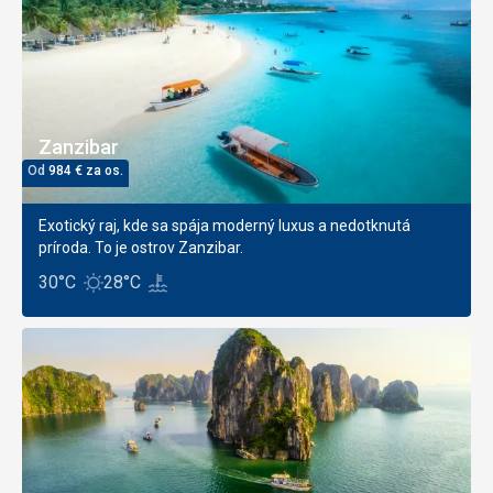
Zanzibar
Od
984
€
za os.
Exotický raj, kde sa spája moderný luxus a nedotknutá
príroda. To je ostrov Zanzibar.
30°C
28°C