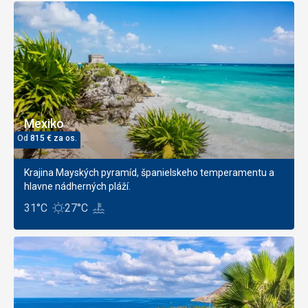
Mexiko
Od
815
€
za os.
Krajina Mayských pyramíd, španielskeho temperamentu a
hlavne nádherných pláží.
31°C
27°C