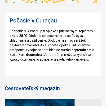
Počasie v Curaçau
Podnebie v Curaçau je
tropické
s priemernými teplotami
okolo 28 °C
. Obdobie od decembra do apríla býva
chladnejšie a daždivejšie. Obdobie miernych zrážok
nastáva v novembri. Ak si chcete v pokoji užiť príjemné
potápanie, vydajte sa sem ideálne
medzi septembrom
a
začiatkom
decembra
. Vo februári si môžete vychutnať
vzrušujúcu karibskú atmosféru exotického karnevalu.
Cestovateľský magazín