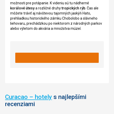
možnosti pre potápanie. K videniu sú tu nádherné
korálové útesy
a rozličné druhy
tropických rýb
. Čas ale
môžete tráviť aj návštevou tajomných jaskýň Hato,
prehliadkou historického zámku Chobolobo a slávneho
liehovaru, prechádzkou po niektorom z národných parkov
alebo výletom do akvária a množstva múzeí.
Curacao – hotely
s najlepšími
recenziami