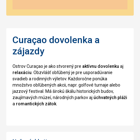
Curaçao dovolenka a
zájazdy
Ostrov Curaçao je ako stvorený pre
aktívnu dovolenku
aj
relaxáciu
. Obzvlášť obľúbený je pre usporadúvanie
svadieb a rodinných výletov. Každoročne ponúka
množstvo obľúbených akcii, napr. golfové turnaje alebo
jazzový festival. Má širokú škálu historických budov,
zaujímavých múzeí, národných parkov aj
úchvatných pláži
a
romantických zátok
.