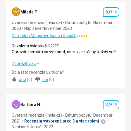
5,0
Milada P.
/ 5
Hodnotenie
Overená recenzia (Invia.cz)
Dátum pobytu: November
2023
Napísané November 2023
Corendon Mangrove Beach Resort
Hodnotenie:
5/5
Dovolená byla skvělá ????
Opravdu nemám co vytknout, ostrov je krásný, každý večer
jsme chodili do města, kde je na co koukat.
Místní jsou milí, vstřícní a ochotní.
Dovolená byla skvělá ????
Zobraziť viac
To platí i na hotelu, milý personál. Prostě spokojenost!
Opravdu nemám co vytknout, ostrov je krásný, každý večer
Bola táto recenzia užitočná?
Všude čisto i když byl hotel plný.
jsme chodili do města, kde je na co koukat.
áno
(
0
)
nie
(
0
)
Místní jsou milí, vstřícní a ochotní.
To platí i na hotelu, milý personál. Prostě spokojenost!
Všude čisto i když byl hotel plný.
3,9
Strava
5,0
/ 5
Barbora N.
/ 5
Hodnotenie
Overená recenzia (Invia.cz)
Dátum pobytu: December
Ubytovanie
5,0
/ 5
2021
Recenzia vytvorená pred 3 a viac rokmi
Napísané Január 2022
Okolie
5,0
/ 5