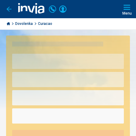
Volajte
Prihlásiť
Ísť
späť
+421
Menu
sa
2
Invia.sk
3221
Dovolenka
Curacao
0493