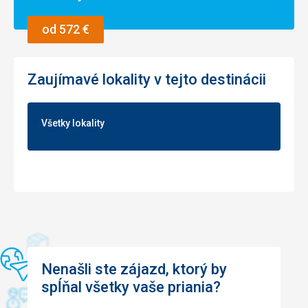
O to krásnější ta dovolená byla, že jsme měli možnost
kdy člověk vstupuje do vody a jsou tam kameny - ale ne
autem poznat celý ostrov, né jen resort.
všude. Stačí se podívat. Voda je tak čistá, že vidíte i svůj
od 572 €
vlastní stín, když plavete. Pláž se zaplní poměrně rychle -
Táto recenzia bola preložená automaticky pomocou
hlavně ta část u bazénů, ale stále to není hlava na hlavě.
Google Translate
Za celý svůj pobyt jsem tam neviděla jediný bordel ve vodě
Zaujímavé lokality v tejto destinácii
či na pláži.
Strava
Snídaně rozmanité, obědy už tak moc ne (co se týče
Všetky lokality
bufetového stravování) - postrádala jsem mořské plody.
Byla vždy jen ryba a bohužel stále ta samá, takže se to
přejí. Ostatní restaurace v rámci resortu mají stále to
stejné, ale aspoň je to změna oproti bufetu. Jen pozor, na
japonskou restauraci je nutné udělat si rezervaci nejlépe
hned, jinak se tam nedostanete.
Pokud čekáte, že budete mít rozmanitost v podobě
mořských plodů a ryb, jako tomu bývá jinde, tak opravdu
ne. Jediný mix mořských plodů byl na Štedrý večer.
Ubytovanie
Nenašli ste zájazd, ktorý by
Pokoj byl veliký, postel VELMI pohodlná. Úklid byl poctivý a
spĺňal všetky vaše priania?
pravidelný (každý den). Lednička by mohla více chladit, ale
to je problém s většinou ledniček v minibarech. Jo a chybí