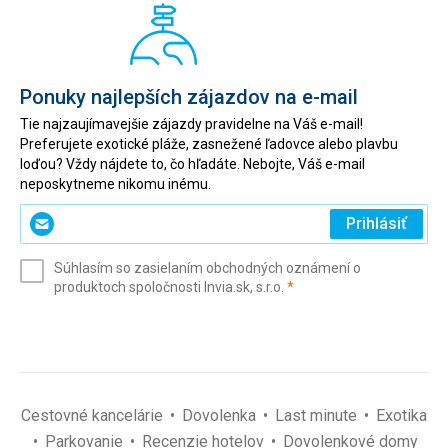
Ponuky najlepších zájazdov na e-mail
Tie najzaujímavejšie zájazdy pravidelne na Váš e-mail!
Preferujete exotické pláže, zasnežené ľadovce alebo plavbu
loďou? Vždy nájdete to, čo hľadáte. Nebojte, Váš e-mail
neposkytneme nikomu inému.
Zadajte
Prihlásiť
svoj
e-
Súhlasím so zasielaním obchodných oznámení o
mail
(povinné)
produktoch spoločnosti Invia.sk, s.r.o.
*
(povinné)
*
Cestovné kancelárie
Dovolenka
Last minute
Exotika
Parkovanie
Recenzie hotelov
Dovolenkové domy