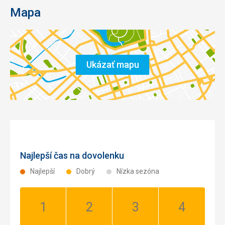
Mapa
Ukázať mapu
Najlepší čas na dovolenku
Najlepší
Dobrý
Nízka sezóna
Január:
Február:
Marec:
Apríl:
Dobrý
Dobrý
Dobrý
Dobrý