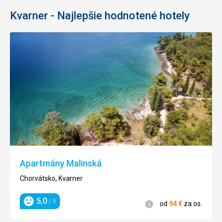
Kvarner - Najlepšie hodnotené hotely
Apartmány Malinská
Chorvátsko, Kvarner
5,0
/ 5
Informácie
od
94
€
za os.
Hodnotenie