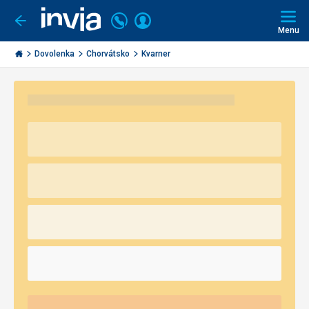
Volajte
Prihlásiť
Ísť
späť
+421
Menu
sa
2
Invia.sk
3221
Dovolenka
Chorvátsko
Kvarner
0491