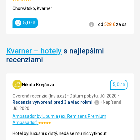
Hodnotenie:
5/5
Chorvátsko, Kvarner
5,0
/ 5
Informácie
od
528
€
za os.
Hodnotenie
Kvarner – hotely
s najlepšími
recenziami
5,0
Nikola Brejšová
/ 5
Hodnotenie
Overená recenzia (Invia.cz)
Dátum pobytu: Júl 2020
Recenzia vytvorená pred 3 a viac rokmi
Napísané
Júl 2020
Ambasador by Liburnia (ex. Remisens Premium
Ambasador)
Hodnotenie:
5/5
Hotel byl luxusní s čistý, nedá se mu nic vytknout.