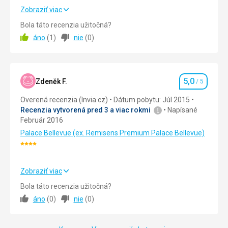
Hotel byl luxusní s čistý, nedá se mu nic vytknout.
Zobraziť viac
Bola táto recenzia užitočná?
Strava
5,0
/ 5
áno
(
1
)
nie
(
0
)
Ubytovanie
5,0
/ 5
Okolie
5,0
/ 5
5,0
Zdeněk F.
/ 5
Hodnotenie
Služby
5,0
/ 5
Overená recenzia (Invia.cz)
Dátum pobytu: Júl 2015
Recenzia vytvorená pred 3 a viac rokmi
Napísané
Cena
5,0
/ 5
Február 2016
Palace Bellevue (ex. Remisens Premium Palace Bellevue)
Pláž
Hodnotenie:
Pláž u hotelu, několik možností vstupu do moře, každý si
4/5
určitě dokáže vybrat, co mu nejvíc vyhovuje. Lehátka až u
Zobraziť viac
moře, Jadran nepřekvapivě čistý a osvěžující.
Strava
5,0
/ 5
Bola táto recenzia užitočná?
Strava
Snídaně velmi pestrá a bohatá, ostatní jídla dle širokého
áno
(
0
)
nie
(
0
)
Ubytovanie
5,0
/ 5
výběru z menu, cena zbytečně vysoká, ale asi to odpovídá
5*.
Okolie
5,0
/ 5