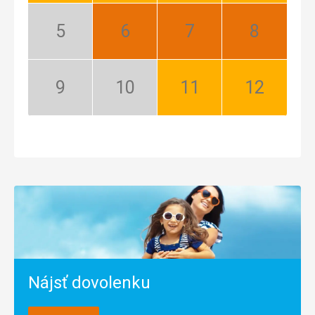
Máj:
Jún:
Júl:
August:
Nízka
Najlepší
Najlepší
Najlepší
sezóna
September:
Október:
November:
December:
Nízka
Nízka
Dobrý
Dobrý
sezóna
sezóna
Nájsť dovolenku