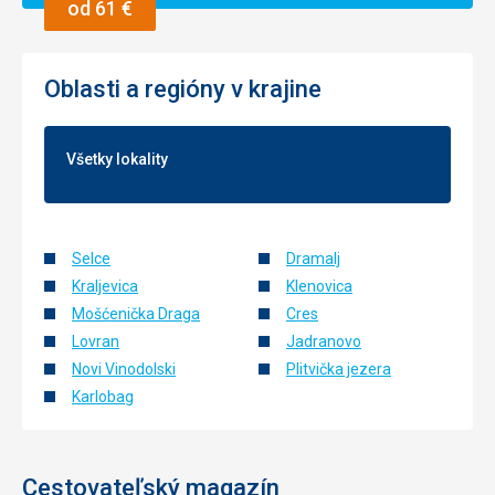
od 61 €
Oblasti a regióny v krajine
Všetky lokality
Selce
Dramalj
Kraljevica
Klenovica
Mošćenička Draga
Cres
Lovran
Jadranovo
Novi Vinodolski
Plitvička jezera
Karlobag
Cestovateľský magazín