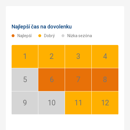
Najlepší čas na dovolenku
Najlepší
Dobrý
Nízka sezóna
Január:
Február:
Marec:
Apríl:
Dobrý
Dobrý
Dobrý
Dobrý
Máj:
Jún:
Júl:
August:
Nízka
Najlepší
Najlepší
Najlepší
sezóna
September:
Október:
November:
December:
Nízka
Nízka
Dobrý
Dobrý
sezóna
sezóna