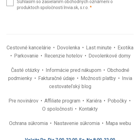
Súhlasím so zasielaním obchodných oznámení o
mail
(povinné)
produktoch spoločnosti Invia.sk, s.r.o.
*
(povinné)
*
Cestovné kancelárie
Dovolenka
Last minute
Exotika
Parkovanie
Recenzie hotelov
Dovolenkové domy
Časté otázky
Informácie pred nákupom
Obchodné
podmienky
Fakturačné údaje
Možnosti platby
Invia
cestovateľský blog
Pre novinárov
Affiliate program
Kariéra
Pobočky
O spoločnosti
Kontakty
Ochrana súkromia
Nastavenie súkromia
Mapa webu