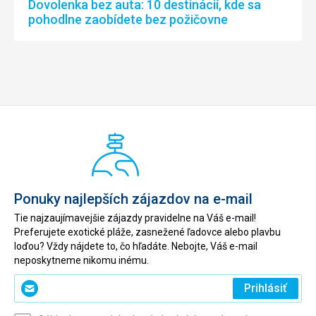
Dovolenka bez auta: 10 destinácií, kde sa
pohodlne zaobídete bez požičovne
Ponuky najlepších zájazdov na e-mail
Tie najzaujímavejšie zájazdy pravidelne na Váš e-mail!
Preferujete exotické pláže, zasnežené ľadovce alebo plavbu
loďou? Vždy nájdete to, čo hľadáte. Nebojte, Váš e-mail
neposkytneme nikomu inému.
Zadajte
Prihlásiť
svoj
e-