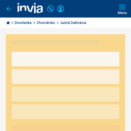
Volajte
Prihlásiť
Ísť
späť
+421
Menu
sa
2
Invia.sk
3221
Dovolenka
Chorvátsko
Južná Dalmácia
0491