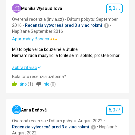
námorníctva.
o
5,0
Monika Wysoudilová
/ 5
Hodnotenie
O
dosť
tom
teplejšia
Overená recenzia (Invia.cz)
Dátum pobytu: September
svedčia
než
2016
Recenzia vytvorená pred 3 a viac rokmi
i
kdekoľvek
Napísané September 2016
vraky
inde
Apartmány Bonaca
Hodnotenie:
lodí
na
3/5
pozdĺž
Jadrane,
Místo bylo velice kouzelné a útulné.
pobrežia
je
Nemám ráda masy lidí a tohle se mi splnilo, prostě komorní
ostrova.
možné
atmosféra.
sa
Lidé byli velice vstřícní a obsluha recepce velice ochotná.
Místo bylo velice kouzelné a útulné.
Zobraziť viac
Národný
tu
Není nic co bych mohla vytknout, možná jen délku
Nemám ráda masy lidí a tohle se mi splnilo, prostě komorní
Bola táto recenzia užitočná?
park
kúpať
pobytu..zístala bych déle! :-)
atmosféra.
Mjet
a
áno
(
1
)
nie
(
0
)
Lidé byli velice vstřícní a obsluha recepce velice ochotná.
pokrýva
opalovať
Není nic co bych mohla vytknout, možná jen délku
väčšinu
i
pobytu..zístala bych déle! :-)
ostrova
v
i
mesiaci
5,0
Ubytovanie
5,0
/ 5
Anna Beňová
/ 5
Hodnotenie
s
máj
niekoľkými
a
Overená recenzia
Dátum pobytu: August 2022
Okolie
5,0
/ 5
dedinamy
október.
Recenzia vytvorená pred 3 a viac rokmi
Napísané
s
To
August 2022
Služby
5,0
/ 5