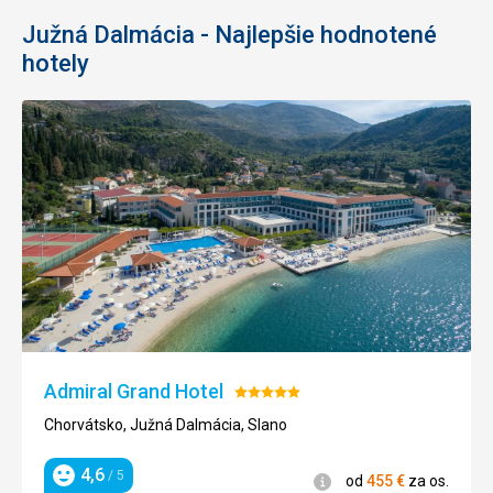
Južná Dalmácia - Najlepšie hodnotené
hotely
Admiral Grand Hotel
Hodnotenie:
5/5
Chorvátsko, Južná Dalmácia, Slano
4,6
/ 5
Informácie
od
455
€
za os.
Hodnotenie