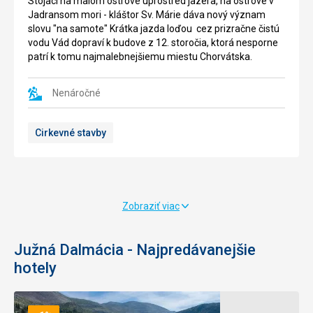
Stojaci na malom ostrove uprostred jazera, na ostrove v
mori
na
Jadransom mori - kláštor Sv. Márie dáva nový význam
a
ostrove
slovu "na samote" Krátka jazda loďou cez prizračne čistú
jeden
Mljet
vodu Vád dopraví k budove z 12. storočia, ktorá nesporne
z
je
patrí k tomu najmalebnejšiemu miestu Chorvátska.
najúžastnejších
populárne
skvostou
miesto
Stredomoria.
Nenáročné
na
Nedotknutá
plávanie
príroda,
a
Cirkevné stavby
mystična,
opalovanie
olivové
pre
háje,
návštevíkov,
vinice
ktorí
a
sa
bohaté
chcu
Zobraziť viac
lesy
pozrieť
sú
do
ideálnym
Južná Dalmácia - Najpredávanejšie
Národného
miestom
parku
hotely
k
Mljet.
preskúmaniu
bohatej
Malé