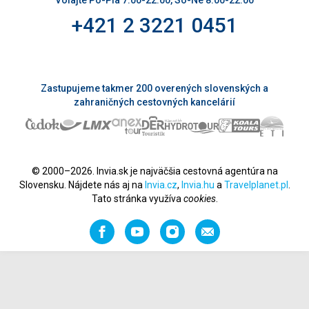
Volajte Po-Pia 7:00-22:00, So-Ne 8:00-22:00
+421 2 3221 0451
Zastupujeme takmer 200 overených slovenských a
zahraničných cestovných kancelárií
© 2000–2026. Invia.sk je najväčšia cestovná agentúra na
Slovensku. Nájdete nás aj na
Invia.cz
,
Invia.hu
a
Travelplanet.pl
.
Tato stránka využíva
cookies
.
Facebook
YouTube
Instagram
Odporučiť