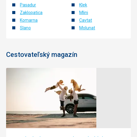
Pasadur
Klek
Zaklopatica
Mlini
Komarna
Cavtat
Slano
Molunat
Cestovateľský magazín