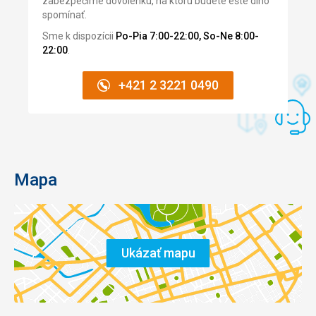
zabezpečíme dovolenku, na ktorú budete ešte dlho
spomínať.
Sme k dispozícii
Po-Pia 7:00-22:00, So-Ne 8:00-
22:00
.
+421 2 3221 0490
Mapa
Ukázať mapu