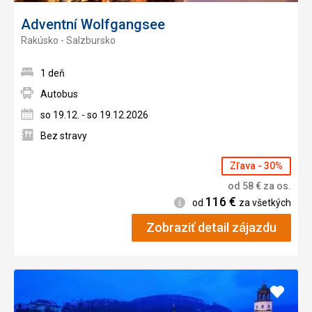
Adventní Wolfgangsee
Rakúsko - Salzbursko
1 deň
Autobus
so 19.12. - so 19.12.2026
Bez stravy
Zľava - 30%
od
58
€
za os.
116
€
Informácie
od
za všetkých
Zobraziť detail zájazdu
Pridať
do
obľúb