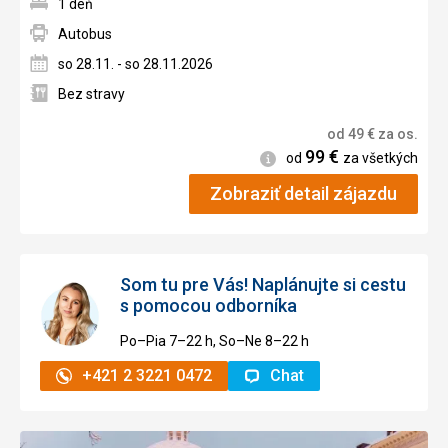
1 deň
Autobus
so 28.11. - so 28.11.2026
Bez stravy
od
49
€
za os.
99
€
Informácie
od
za všetkých
Zobraziť detail zájazdu
Som tu pre Vás! Naplánujte si cestu
s pomocou odborníka
Po–Pia 7–⁠⁠⁠⁠⁠⁠22 h, So–Ne 8–⁠⁠⁠⁠⁠⁠22 h
+421 2 3221 0472
Chat