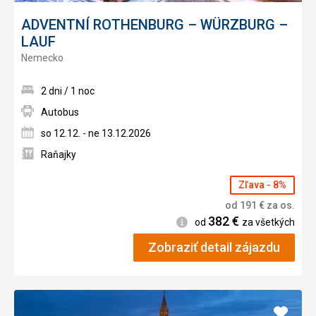
ADVENTNÍ ROTHENBURG – WÜRZBURG –
LAUF
Nemecko
2 dni / 1 noc
Autobus
so 12.12. - ne 13.12.2026
Raňajky
Zľava - 8%
od
191
€
za os.
382
€
Informácie
od
za všetkých
Zobraziť detail zájazdu
Pridať