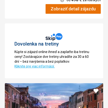
od
za všetkých
Zobraziť detail zájazdu
Dovolenka na tretiny
Kúpte si zájazd online ihneď a zaplaťte iba tretinu
ceny! Zostávajúce dve tretiny uhradíte za 30 a 60
dní – bez navýšenia a bez poplatkov.
Kliknite pre viac informácií.
Pridať
do
obľúb