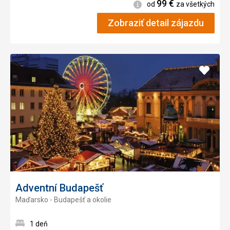
99
€
Informácie
od
za všetkých
Zobraziť detail zájazdu
Pridať
do
obľúb
Adventní Budapešť
Maďarsko - Budapešť a okolie
1 deň