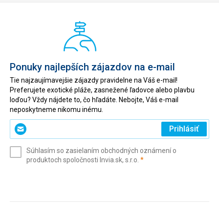
Ponuky najlepších zájazdov na e-mail
Tie najzaujímavejšie zájazdy pravidelne na Váš e-mail!
Preferujete exotické pláže, zasnežené ľadovce alebo plavbu
loďou? Vždy nájdete to, čo hľadáte. Nebojte, Váš e-mail
neposkytneme nikomu inému.
Zadajte
Prihlásiť
svoj
e-
Súhlasím so zasielaním obchodných oznámení o
mail
(povinné)
produktoch spoločnosti Invia.sk, s.r.o.
*
(povinné)
*