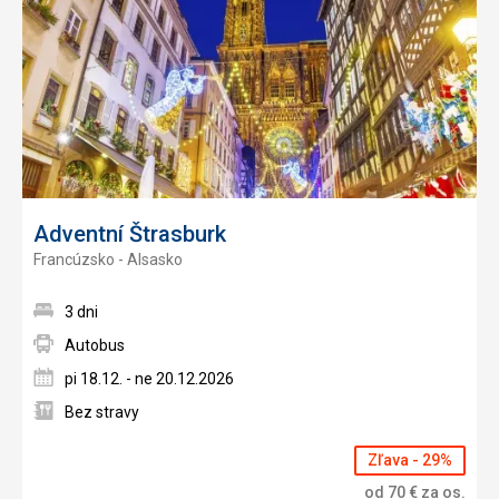
obľúb
Adventní Štrasburk
Francúzsko - Alsasko
3 dni
Autobus
pi 18.12. - ne 20.12.2026
Bez stravy
Zľava - 29%
od
70
€
za os.