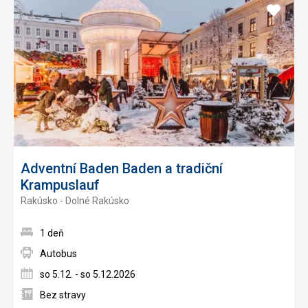
Pridať
do
obľúb
Adventní Baden Baden a tradiční
Krampuslauf
Rakúsko - Dolné Rakúsko
1 deň
Autobus
so 5.12. - so 5.12.2026
Bez stravy