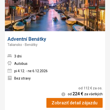
Adventní Benátky
Taliansko - Benátky
3 dni
Autobus
pi 4.12. - ne 6.12.2026
Bez stravy
od
112
€
za os.
224
€
Informácie
od
za všetkých
Zobraziť detail zájazdu