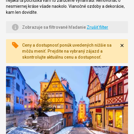
nejaká tá pochúťka vám to zaručene vynahradí. Nehovoriac o
nesmiernej kráse všade naokolo. Vianočné ozdoby a dekorácie,
kam len dovidíte.
Zobrazuje sa filtrované hľadanie
Zrušiť filter
Zavri
Ceny a dostupnosť ponúk uvedených nižšie sa
môžu meniť. Prejdite na vybraný zájazd a
skontrolujte aktuálnu cenu a dostupnosť.
Pridať
do
obľúb