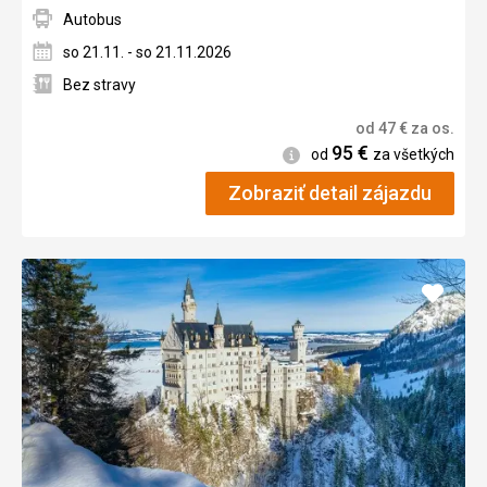
Autobus
so 21.11. - so 21.11.2026
Bez stravy
od
47
€
za os.
95
€
Informácie
od
za všetkých
Zobraziť detail zájazdu
Pridať
do
obľúb