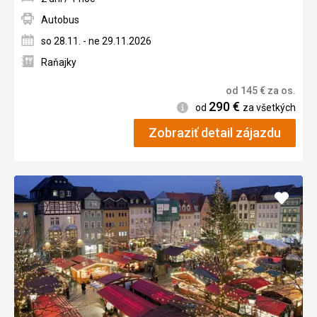
Autobus
so 28.11. - ne 29.11.2026
Raňajky
od
145
€
za os.
290
€
Informácie
od
za všetkých
Zobraziť detail zájazdu
Pridať
do
obľúb