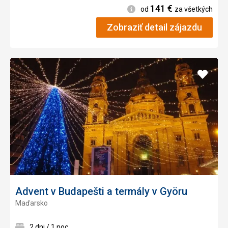
141
€
Informácie
od
za všetkých
Zobraziť detail zájazdu
Pridať
do
obľúb
Advent v Budapešti a termály v Györu
Maďarsko
2 dni / 1 noc