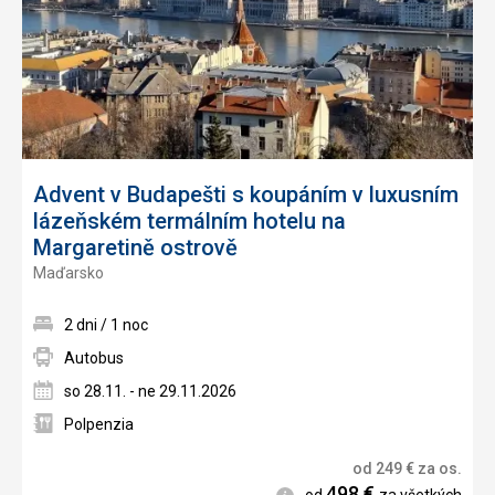
Advent v Budapešti s koupáním v luxusním
lázeňském termálním hotelu na
Margaretině ostrově
Maďarsko
2 dni / 1 noc
Autobus
so 28.11. - ne 29.11.2026
Polpenzia
od
249
€
za os.
498
€
Informácie