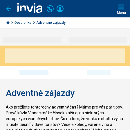
Volajte
Prihlásiť
Ísť
späť
+421
Menu
sa
2
Invia.sk
3221
Dovolenka
Adventné zájazdy
0491
Adventné zájazdy
Ako prežijete tohtoročný
adventný čas
? Máme pre vás pár tipov.
Pravé kúzlo Vianoc môže človek zažiť aj na niektorých
európskych vianočných trhov. Čo na tom, že vonku mrholí a vy sa
musíte tiesniť v dave turistov? Veselé koledy, varené víno a