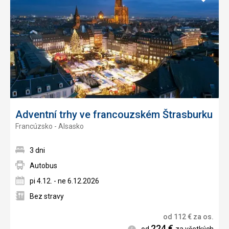
do
obľúb
Adventní trhy ve francouzském Štrasburku
Francúzsko - Alsasko
3 dni
Autobus
pi 4.12. - ne 6.12.2026
Bez stravy
od
112
€
za os.
224
€
Informácie