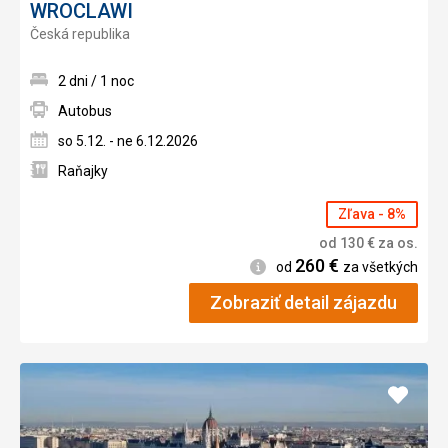
WROCLAWI
Česká republika
2 dni / 1 noc
Autobus
so 5.12. - ne 6.12.2026
Raňajky
Zľava - 8%
od
130
€
za os.
260
€
Informácie
od
za všetkých
Zobraziť detail zájazdu
Pridať
do
obľúb