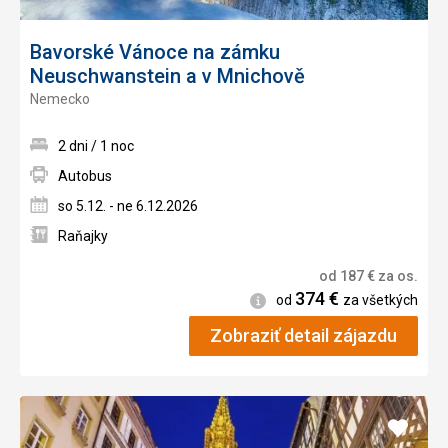
Bavorské Vánoce na zámku
Neuschwanstein a v Mnichově
Nemecko
2 dni / 1 noc
Autobus
so 5.12. - ne 6.12.2026
Raňajky
od
187
€
za os.
374
€
Informácie
od
za všetkých
Zobraziť detail zájazdu
Pridať
do