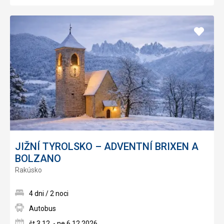
Pridať
do
obľúb
JIŽNÍ TYROLSKO – ADVENTNÍ BRIXEN A
BOLZANO
Rakúsko
4 dni / 2 noci
Autobus
št 3.12. - ne 6.12.2026