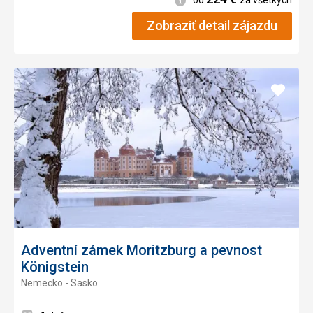
od
za všetkých
Zobraziť detail zájazdu
Pridať
do
obľúb
Adventní zámek Moritzburg a pevnost
Königstein
Nemecko - Sasko