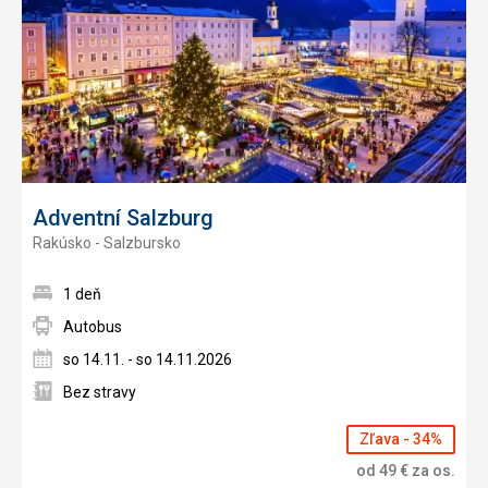
Adventní Salzburg
Rakúsko - Salzbursko
1 deň
Autobus
so 14.11. - so 14.11.2026
Bez stravy
Zľava - 34%
od
49
€
za os.