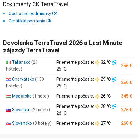
Dokumenty CK TerraTravel
Obchodné podmienky CK
Certifikát poistenia CK
Dovolenka TerraTravel 2026 a Last Minute
zájazdy TerraTravel
Teplota
Teplota
Taliansko
(21
Priemerné počasie:
32 °C
256 €
vzduchu:
vody:
hotelov)
26 °C
Teplota
Teplota
Chorvátsko
(130
Priemerné počasie:
29 °C
250 €
vzduchu:
vody:
hotelov)
25 °C
Teplota
Maďarsko
(1 hotel)
Priemerné počasie:
26 °C
345 €
vzduchu:
Teplota
Teplota
Priemerné počasie:
28 °C
Slovinsko
(2 hotely)
276 €
vzduchu:
vody:
26 °C
Teplota
Slovensko
(3 hotely)
Priemerné počasie:
27 °C
260 €
vzduchu: