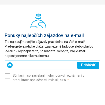
Ponuky najlepších zájazdov na e-mail
Tie najzaujímavejšie zájazdy pravidelne na Váš e-mail!
Preferujete exotické pláže, zasnežené ľadovce alebo plavbu
loďou? Vždy nájdete to, čo hľadáte. Nebojte, Váš e-mail
neposkytneme nikomu inému.
Zadajte
Prihlásiť
svoj
e-
Súhlasím so zasielaním obchodných oznámení o
mail
(povinné)
produktoch spoločnosti Invia.sk, s.r.o.
*
(povinné)
*