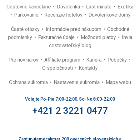
Cestovné kancelárie
Dovolenka
Last minute
Exotika
Parkovanie
Recenzie hotelov
Dovolenkové domy
Časté otázky
Informácie pred nákupom
Obchodné
podmienky
Fakturačné údaje
Možnosti platby
Invia
cestovateľský blog
Pre novinárov
Affiliate program
Kariéra
Pobočky
O spoločnosti
Kontakty
Ochrana súkromia
Nastavenie súkromia
Mapa webu
Volajte Po-Pia 7:00-22:00, So-Ne 8:00-22:00
+421 2 3221 0477
Zastupujeme takmer 200 overených slovenských a