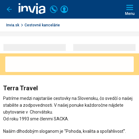
Invia.sk
Volajte
Prihlásiť
Ísť
späť
+421
Menu
sa
2
3221
Invia.sk
Cestovné kancelárie
0491
Terra Travel
Patríme medzi najstaršie cestovky na Slovensku, čo svedčí o našej
stabilite a zodpovednosti. V našej ponuke každoročne nájdete
ubytovanie v Chorvátsku.
Od roku 1993 sme členmi SACKA.
Naším dlhodobým sloganom je “Pohoda, kvalita a spoľahlivosť“.