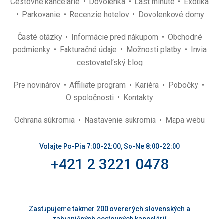
Cestovné kancelárie
Dovolenka
Last minute
Exotika
Parkovanie
Recenzie hotelov
Dovolenkové domy
Časté otázky
Informácie pred nákupom
Obchodné
podmienky
Fakturačné údaje
Možnosti platby
Invia
cestovateľský blog
Pre novinárov
Affiliate program
Kariéra
Pobočky
O spoločnosti
Kontakty
Ochrana súkromia
Nastavenie súkromia
Mapa webu
Volajte Po-Pia 7:00-22:00, So-Ne 8:00-22:00
+421 2 3221 0478
Zastupujeme takmer 200 overených slovenských a
zahraničných cestovných kancelárií