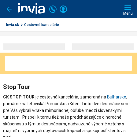
Invia.sk
Volajte
Prihlásiť
Ísť
späť
+421
Menu
sa
2
3221
Invia.sk
Cestovné kancelárie
0491
Stop Tour
CK STOP TOUR
je cestovná kancelária, zameraná na
Bulharsko
,
primárne na letoviská Primorsko a Kiten. Tieto dve destinácie sme
pre Vás vybrali vďaka mimoriadnej obľube medzi slovenskými
turistami. Prispeli k tomu tiež naše predchádzajúce dlhoročné
skúsenosti s týmito destináciami, nadviazané výborné vzťahy s
majiteľmi vybraných ubytovacích kapacít a spokojnosť klientov s