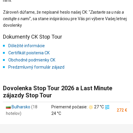
nimi.
Zároveň dúfame, že nepísané heslo našej CK: "
Zastavte sa u nás a
cestujte s nami
", sa stane inšpiráciou pre Vás pri výbere Vašej letnej
dovolenky
Dokumenty CK Stop Tour
Dôležité informácie
Certifikát poistenia CK
Obchodné podmienky CK
Predzmluvný formulár zájazd
Dovolenka Stop Tour 2026 a Last Minute
zájazdy Stop Tour
Teplota
Teplota
Bulharsko
(18
Priemerné počasie:
27 °C
272 €
vzduchu:
vody:
hotelov)
24 °C