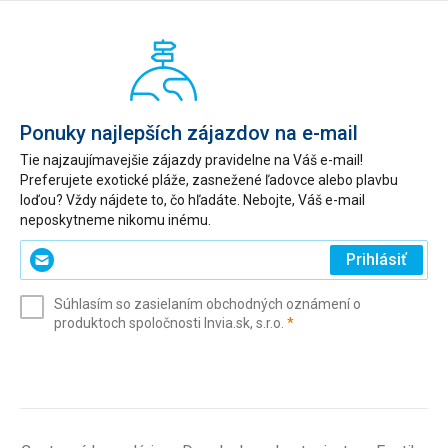
Ponuky najlepších zájazdov na e-mail
Tie najzaujímavejšie zájazdy pravidelne na Váš e-mail!
Preferujete exotické pláže, zasnežené ľadovce alebo plavbu
loďou? Vždy nájdete to, čo hľadáte. Nebojte, Váš e-mail
neposkytneme nikomu inému.
Zadajte
Prihlásiť
svoj
e-
Súhlasím so zasielaním obchodných oznámení o
mail
(povinné)
produktoch spoločnosti Invia.sk, s.r.o.
*
(povinné)
*