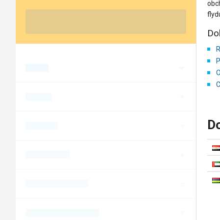
obch
flyd
Do
R
P
O
C
Do