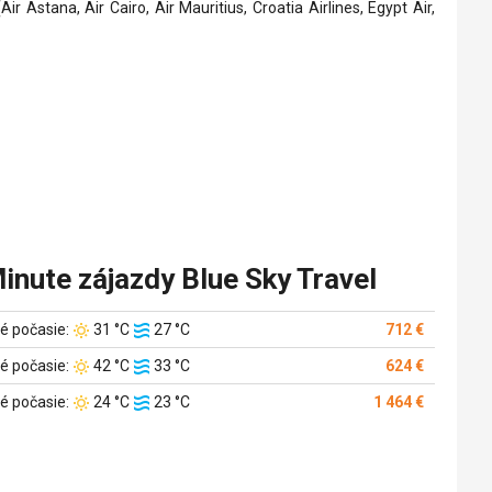
Astana, Air Cairo, Air Mauritius, Croatia Airlines, Egypt Air,
inute zájazdy Blue Sky Travel
Teplota
Teplota
é počasie:
31 °C
27 °C
712 €
vzduchu:
vody:
Teplota
Teplota
é počasie:
42 °C
33 °C
624 €
vzduchu:
vody:
Teplota
Teplota
é počasie:
24 °C
23 °C
1 464 €
vzduchu:
vody: