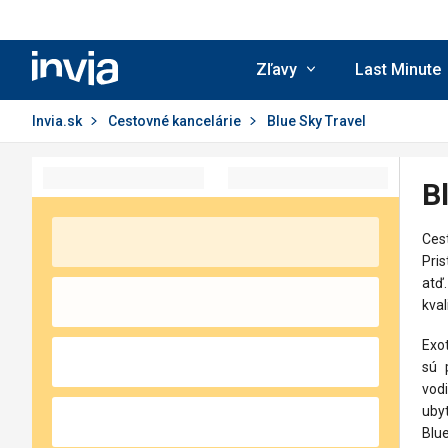
Invia.sk
Zľavy
Last Minute
Invia.sk
Cestovné kancelárie
Blue Sky Travel
B
Ces
Pris
atď.
kval
Exot
sú 
vod
ubyt
Blue