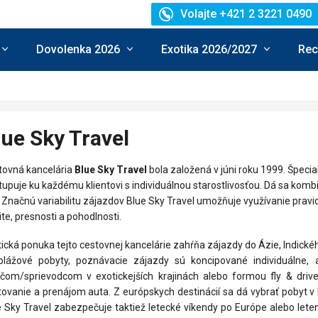
Volajte +421 2 3221 0490
Dovolenka 2026
Exotika 2026/2027
Rec
lue Sky Travel
tovná kancelária
Blue Sky Travel
bola založená v júni roku 1999. Špecia
tupuje ku každému klientovi s individuálnou starostlivosťou. Dá sa kombinov
 Značnú variabilitu zájazdov Blue Sky Travel umožňuje využívanie pravid
ite, presnosti a pohodlnosti.
ická ponuka tejto cestovnej kancelárie zahŕňa zájazdy do Ázie, Indic
plážové pobyty, poznávacie zájazdy sú koncipované individuálne,
ičom/sprievodcom v exotickejších krajinách alebo formou
fly & dri
ovanie a prenájom auta. Z európskych destinácií sa dá vybrať pobyt v
 Sky Travel zabezpečuje taktiež letecké víkendy po Európe alebo lete