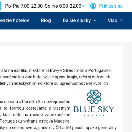
Po-Pia 7:00-22:00, So-Ne 8:00-22:00
Prihlásiť sa
enzie hotelov
Blog
Ďalšie služby
Viac
lista na exotiku, niektoré ostrovy v Stredomorí a Portugalsko.
ať nie len viac hotelov, ale aj viac krajín, určiť si deň odletu
elných leteckých liniek, ktoré sú uprednostňované kvôli ich
kého oceánu a Pacifiku Samozrejmosťou
 a to formou cestovania s vlastným
ve, kde máte na mieste zabezpečené
 Portugalsku vrátane ostrova Madeira.
nky do celého sveta, pričom v ČR a SR pôsobí aj ako generálny