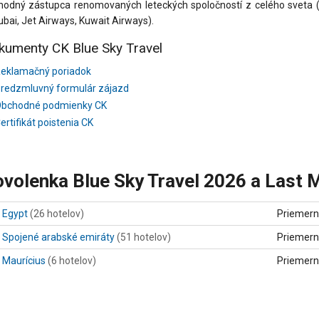
odný zástupca renomovaných leteckých spoločností z celého sveta (Air 
ubai, Jet Airways, Kuwait Airways).
kumenty CK Blue Sky Travel
eklamačný poriadok
redzmluvný formulár zájazd
bchodné podmienky CK
ertifikát poistenia CK
volenka Blue Sky Travel 2026 a Last M
Egypt
(26 hotelov)
Priemern
Spojené arabské emiráty
(51 hotelov)
Priemern
Maurícius
(6 hotelov)
Priemern