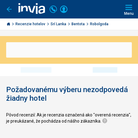
Volajte
Prihlásiť
Ísť
späť
+421
Menu
sa
2
Invia.sk
3221
Recenzie hotelov
Srí Lanka
Bentota
Robolgoda
0491
Požadovanému výberu nezodpovedá
žiadny hotel
Pôvod recenzií: Ak je recenzia označená ako "overená recenzia",
je preukázané, že pochádza od nášho zákazníka.