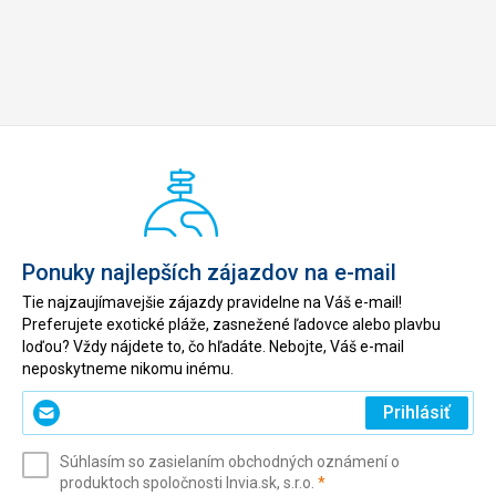
Ponuky najlepších zájazdov na e-mail
Tie najzaujímavejšie zájazdy pravidelne na Váš e-mail!
Preferujete exotické pláže, zasnežené ľadovce alebo plavbu
loďou? Vždy nájdete to, čo hľadáte. Nebojte, Váš e-mail
neposkytneme nikomu inému.
Zadajte
Prihlásiť
svoj
e-
Súhlasím so zasielaním obchodných oznámení o
mail
(povinné)
produktoch spoločnosti Invia.sk, s.r.o.
*
(povinné)
*