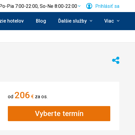
Po-Pia 7:00-22:00, So-Ne 8:00-22:00
Prihlásiť sa
ie hotelov
Blog
Ďalšie služby
Viac
Zdieľať
206
od
€
za os.
Vyberte termín