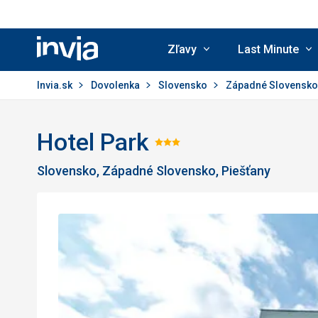
Zľavy
Last Minute
Invia.sk
Invia.sk
Dovolenka
Slovensko
Západné Slovensk
Hotel Park
Hodnotenie:
Slovensko, Západné Slovensko, Piešťany
3/5