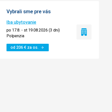
Vybrali sme pre vás
Iba ubytovanie
po 17.8. - st 19.08.2026 (3 dni)
Iba
Polpenzia
ubytovanie
od
206
€
za os.