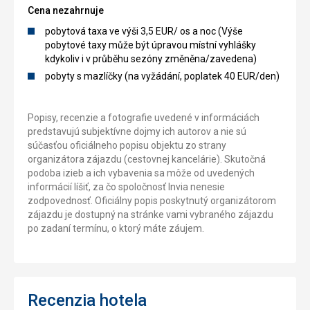
Cena nezahrnuje
pobytová taxa ve výši 3,5 EUR/ os a noc (Výše
pobytové taxy může být úpravou místní vyhlášky
kdykoliv i v průběhu sezóny změněna/zavedena)
pobyty s mazlíčky (na vyžádání, poplatek 40 EUR/den)
Popisy, recenzie a fotografie uvedené v informáciách
predstavujú subjektívne dojmy ich autorov a nie sú
súčasťou oficiálneho popisu objektu zo strany
organizátora zájazdu (cestovnej kancelárie). Skutočná
podoba izieb a ich vybavenia sa môže od uvedených
informácií líšiť, za čo spoločnosť Invia nenesie
zodpovednosť. Oficiálny popis poskytnutý organizátorom
zájazdu je dostupný na stránke vami vybraného zájazdu
po zadaní termínu, o ktorý máte záujem.
Recenzia hotela