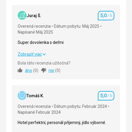
5,0
Juraj Š.
/ 5
Hodnotenie
Overená recenzia
Dátum pobytu: Máj 2025
Napísané Máj 2025
Super dovolenka s deťmi
Super dovolenka s deťmi
Zobraziť viac
Bola táto recenzia užitočná?
Strava
5,0
/ 5
áno
(
0
)
nie
(
0
)
Ubytovanie
5,0
/ 5
Okolie
5,0
/ 5
5,0
Tomáš K.
/ 5
Hodnotenie
Služby
5,0
/ 5
Overená recenzia
Dátum pobytu: Február 2024
Napísané Február 2024
Cena
5,0
/ 5
Hotel perfektní, personál příjemný, jídlo výborné.