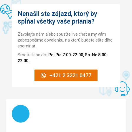
Nenašli ste zájazd, ktorý by
spĺňal všetky vaše priania?
Zavolajte nám alebo spusťte live chat a my vám
zabezpečíme dovolenku, na ktorú budete ešte dlho
spomínať.
Sme k dispozícii
Po-Pia 7:00-22:00, So-Ne 8:00-
22:00
.
+421 2 3221 0477
Načítam