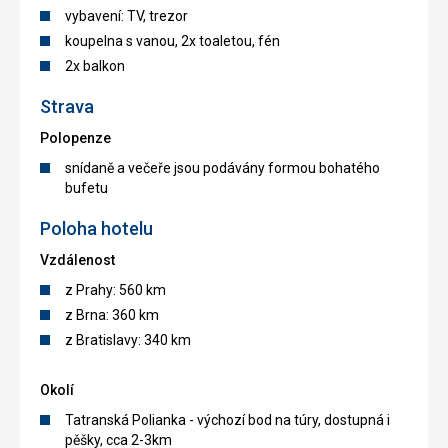
vybavení: TV, trezor
koupelna s vanou, 2x toaletou, fén
2x balkon
Strava
Polopenze
snídaně a večeře jsou podávány formou bohatého
bufetu
Poloha hotelu
Vzdálenost
z Prahy: 560 km
z Brna: 360 km
z Bratislavy: 340 km
Okolí
Tatranská Polianka - výchozí bod na túry, dostupná i
pěšky, cca 2-3km