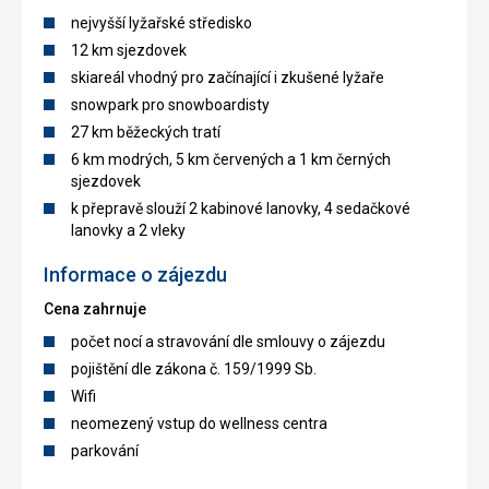
nejvyšší lyžařské středisko
12 km sjezdovek
skiareál vhodný pro začínající i zkušené lyžaře
snowpark pro snowboardisty
27 km běžeckých tratí
6 km modrých, 5 km červených a 1 km černých
sjezdovek
k přepravě slouží 2 kabinové lanovky, 4 sedačkové
lanovky a 2 vleky
Informace o zájezdu
Cena zahrnuje
počet nocí a stravování dle smlouvy o zájezdu
pojištění dle zákona č. 159/1999 Sb.
Wifi
neomezený vstup do wellness centra
parkování