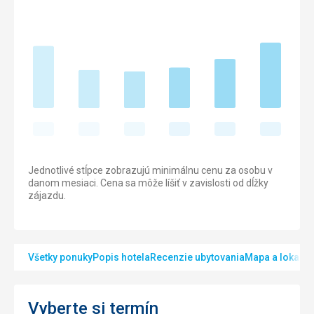
Jednotlivé stĺpce zobrazujú minimálnu cenu za osobu v
danom mesiaci. Cena sa môže líšiť v zavislosti od dĺžky
zájazdu.
Všetky ponuky
Popis hotela
Recenzie ubytovania
Mapa a lokalita
Vyberte si termín