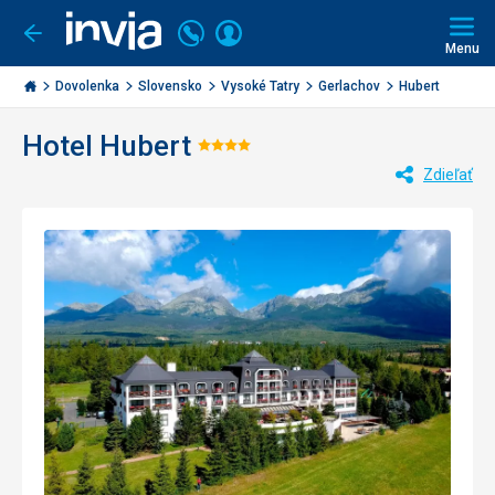
Volajte
Prihlásiť
Ísť
späť
+421
Menu
sa
2
Invia.sk
3221
Dovolenka
Slovensko
Vysoké Tatry
Gerlachov
Hubert
0477
Hotel Hubert
Hodnotenie:
Zdieľať
4/5