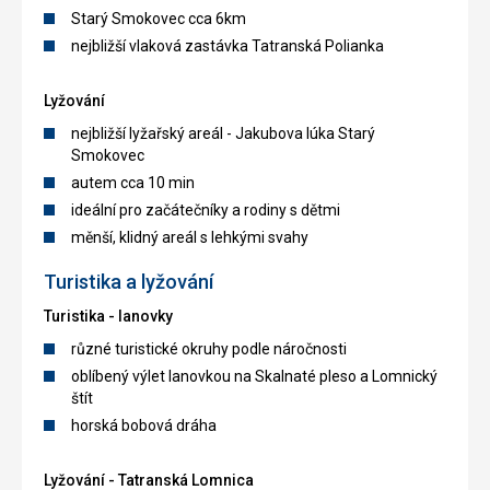
Starý Smokovec cca 6km
nejbližší vlaková zastávka Tatranská Polianka
Lyžování
nejbližší lyžařský areál - Jakubova lúka Starý
Smokovec
autem cca 10 min
ideální pro začátečníky a rodiny s dětmi
měnší, klidný areál s lehkými svahy
Turistika a lyžování
Turistika - lanovky
různé turistické okruhy podle náročnosti
oblíbený výlet lanovkou na Skalnaté pleso a Lomnický
štít
horská bobová dráha
Lyžování - Tatranská Lomnica