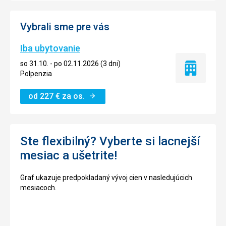
Vybrali sme pre vás
Iba ubytovanie
so 31.10. - po 02.11.2026 (3 dni)
Iba
Polpenzia
ubytovanie
od
227
€
za os.
Ste flexibilný? Vyberte si lacnejší
mesiac a ušetrite!
Graf ukazuje predpokladaný vývoj cien v nasledujúcich
mesiacoch.