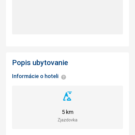
Popis ubytovanie
Informácie o hoteli
Informácie
Vzdialenosť
od
zjazdovky
5 km
Zjazdovka