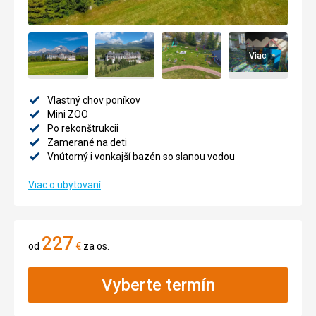
Viac
Vlastný chov poníkov
Mini ZOO
Po rekonštrukcii
Zamerané na deti
Vnútorný i vonkajší bazén so slanou vodou
Viac o ubytovaní
227
od
€
za os.
Vyberte termín