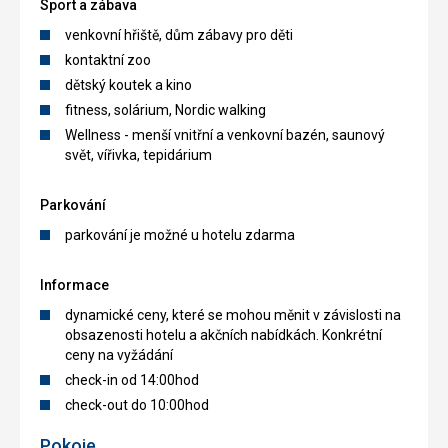
Sport a zábava
venkovní hřiště, dům zábavy pro děti
kontaktní zoo
dětský koutek a kino
fitness, solárium, Nordic walking
Wellness - menší vnitřní a venkovní bazén, saunový
svět, vířivka, tepidárium
Parkování
parkování je možné u hotelu zdarma
Informace
dynamické ceny, které se mohou měnit v závislosti na
obsazenosti hotelu a akčních nabídkách. Konkrétní
ceny na vyžádání
check-in od 14:00hod
check-out do 10:00hod
Pokoje