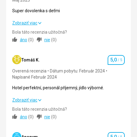
Máj 2025
frontami
Super dovolenka s deťmi
Táto recenzia bola preložená automaticky pomocou
Google Translate
Super dovolenka s deťmi
Zobraziť viac
Bola táto recenzia užitočná?
Strava
5,0
/ 5
áno
(
0
)
nie
(
0
)
Ubytovanie
5,0
/ 5
5,0
Okolie
5,0
/ 5
Tomáš K.
/ 5
Hodnotenie
Overená recenzia
Dátum pobytu: Február 2024
Služby
5,0
/ 5
Napísané Február 2024
Cena
5,0
/ 5
Hotel perfektní, personál příjemný, jídlo výborné.
Hotel perfektní, personál příjemný, jídlo výborné.
Zobraziť viac
Bola táto recenzia užitočná?
Strava
5,0
/ 5
áno
(
0
)
nie
(
0
)
Ubytovanie
5,0
/ 5
5,0
Služby
5,0
/ 5