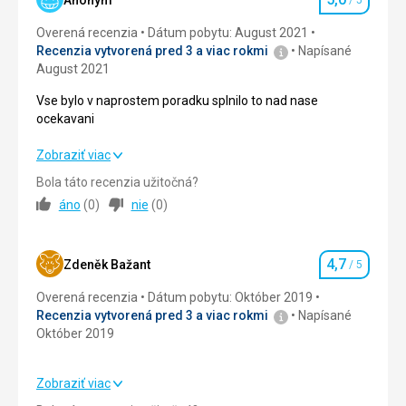
Anonym
/ 5
Hodnotenie
Overená recenzia
Dátum pobytu: August 2021
Šport
5,0
/ 5
Recenzia vytvorená pred 3 a viac rokmi
Napísané
August 2021
Cena
5,0
/ 5
Vse bylo v naprostem poradku splnilo to nad nase
ocekavani
Strava
Strava vynikající
Vse bylo v naprostem poradku splnilo to nad nase
Zobraziť viac
Ubytovanie
ocekavani
Bola táto recenzia užitočná?
Pěkné a čisté
áno
(
0
)
nie
(
0
)
Strava
5,0
/ 5
Služby
vynikající
Ubytovanie
5,0
/ 5
Šport
4,7
Zdeněk Bažant
/ 5
Hodnotenie
sjezdovky přeplněny, vleky rychlé s minimálními frontami
Okolie
5,0
/ 5
Overená recenzia
Dátum pobytu: Október 2019
Táto recenzia bola preložená automaticky pomocou
Recenzia vytvorená pred 3 a viac rokmi
Napísané
Služby
5,0
/ 5
Google Translate
Október 2019
Cena
5,0
/ 5
Zobraziť viac
Strava
4,0
/ 5