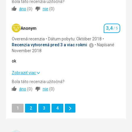
Strava
Bola táto recenzia užitočná?
Strava byla vyborna obedy ala card byl vyborny vyber
áno
(
0
)
nie
(
0
)
Ubytovanie
4,0
/ 5
Ubytovanie
Kvalita ubytovani super jidlo bezvadne vse bez chyby
Okolie
5,0
/ 5
3,4
Anonym
/ 5
Hodnotenie
Táto recenzia bola preložená automaticky pomocou
Služby
4,0
/ 5
Google Translate
Overená recenzia
Dátum pobytu: Október 2018
Recenzia vytvorená pred 3 a viac rokmi
Napísané
Cena
5,0
/ 5
November 2018
ok
ok
Zobraziť viac
Bola táto recenzia užitočná?
Strava
4,0
/ 5
áno
(
0
)
nie
(
0
)
Ubytovanie
3,0
/ 5
Ďalšie
Stránka
Stránka
Stránka
Stránka
Okolie
1
2
3
4
3,0
/ 5
Stránka
Služby
3,0
/ 5
Cena
2,0
/ 5