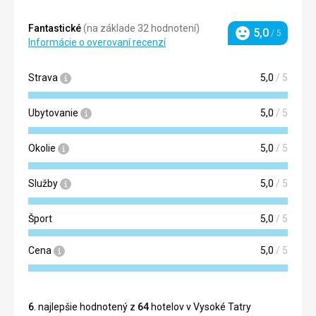
Fantastické
(na základe 32 hodnotení)
5,0
/ 5
Hodnotenie
Informácie o overovaní recenzí
Strava
5,0
/ 5
Ubytovanie
5,0
/ 5
Okolie
5,0
/ 5
Služby
5,0
/ 5
Šport
5,0
/ 5
Cena
5,0
/ 5
6
. najlepšie hodnotený z
64
hotelov v Vysoké Tatry