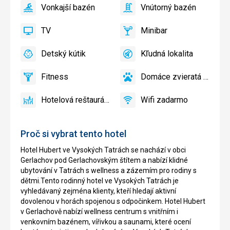
Vonkajší bazén
Vnútorný bazén
áno
Vonkajší
áno
Vnútorný
bazén
bazén
TV
Minibar
áno
TV
áno
Minibar,
Bar
Detský kútik
Kľudná lokalita
áno
Detský
áno
Kľudná
kútik,
lokalita
Fitness
Domáce zvieratá povole
Detské
áno
Fitness
áno
Domáce
ihrisko
zvieratá
Hotelová reštaurácia
Wifi zadarmo
povolené
áno
Hotelová
áno
Wifi
reštaurácia
zadarmo
Proč si vybrat tento hotel
Hotel Hubert ve Vysokých Tatrách se nachází v obci
Gerlachov pod Gerlachovským štítem a nabízí klidné
ubytování v Tatrách s wellness a zázemím pro rodiny s
dětmi.Tento rodinný hotel ve Vysokých Tatrách je
vyhledávaný zejména klienty, kteří hledají aktivní
dovolenou v horách spojenou s odpočinkem. Hotel Hubert
v Gerlachově nabízí wellness centrum s vnitřním i
venkovním bazénem, vířivkou a saunami, které ocení