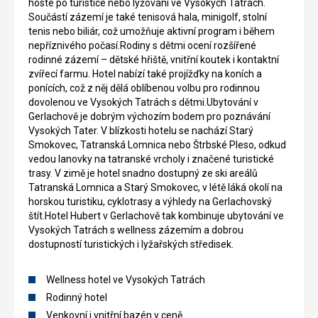
hosté po turistice nebo lyžování ve Vysokých Tatrách.
Součástí zázemí je také tenisová hala, minigolf, stolní
tenis nebo biliár, což umožňuje aktivní program i během
nepříznivého počasí.Rodiny s dětmi ocení rozšířené
rodinné zázemí – dětské hřiště, vnitřní koutek i kontaktní
zvířecí farmu. Hotel nabízí také projížďky na koních a
ponících, což z něj dělá oblíbenou volbu pro rodinnou
dovolenou ve Vysokých Tatrách s dětmi.Ubytování v
Gerlachově je dobrým výchozím bodem pro poznávání
Vysokých Tater. V blízkosti hotelu se nachází Starý
Smokovec, Tatranská Lomnica nebo Štrbské Pleso, odkud
vedou lanovky na tatranské vrcholy i značené turistické
trasy. V zimě je hotel snadno dostupný ze ski areálů
Tatranská Lomnica a Starý Smokovec, v létě láká okolí na
horskou turistiku, cyklotrasy a výhledy na Gerlachovský
štít.Hotel Hubert v Gerlachově tak kombinuje ubytování ve
Vysokých Tatrách s wellness zázemím a dobrou
dostupností turistických i lyžařských středisek.
Wellness hotel ve Vysokých Tatrách
Rodinný hotel
Venkovní i vnitřní bazén v ceně