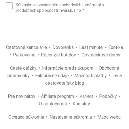
e-
Súhlasím so zasielaním obchodných oznámení o
mail
(povinné)
produktoch spoločnosti Invia.sk, s.r.o.
*
(povinné)
*
Cestovné kancelárie
Dovolenka
Last minute
Exotika
Parkovanie
Recenzie hotelov
Dovolenkové domy
Časté otázky
Informácie pred nákupom
Obchodné
podmienky
Fakturačné údaje
Možnosti platby
Invia
cestovateľský blog
Pre novinárov
Affiliate program
Kariéra
Pobočky
O spoločnosti
Kontakty
Ochrana súkromia
Nastavenie súkromia
Mapa webu