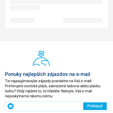
Ponuky najlepších zájazdov na e-mail
Tie najzaujímavejšie zájazdy pravidelne na Váš e-mail!
Preferujete exotické pláže, zasnežené ľadovce alebo plavbu
loďou? Vždy nájdete to, čo hľadáte. Nebojte, Váš e-mail
neposkytneme nikomu inému.
Zadajte
Prihlásiť
svoj