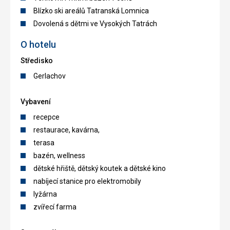
Blízko ski areálů Tatranská Lomnica
Dovolená s dětmi ve Vysokých Tatrách
O hotelu
Středisko
Gerlachov
Vybavení
recepce
restaurace, kavárna,
terasa
bazén, wellness
dětské hřiště, dětský koutek a dětské kino
nabíjecí stanice pro elektromobily
lyžárna
zvířecí farma