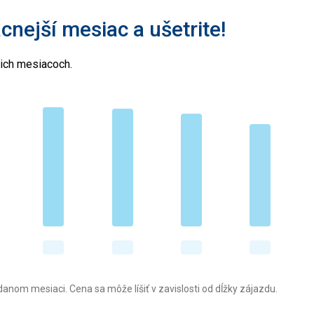
acnejší mesiac a ušetrite!
cich mesiacoch.
anom mesiaci. Cena sa môže líšiť v zavislosti od dĺžky zájazdu.