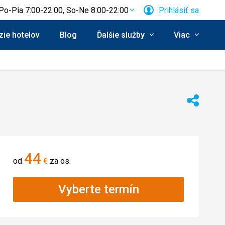
Po-Pia 7:00-22:00, So-Ne 8:00-22:00
Prihlásiť sa
ie hotelov
Blog
Ďalšie služby
Viac
Zdieľať
44
od
€
za os.
Vyberte termín