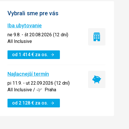
Vybrali sme pre vás
Iba ubytovanie
ne 9.8. - št 20.08.2026 (12 dní)
Iba
All Inclusive
ubytovanie
od
1 414
€
za os.
Najlacnejší termín
Najlacnejší
pi 11.9. - ut 22.09.2026 (12 dní)
termín
All Inclusive
/
Praha
od
2 128
€
za os.